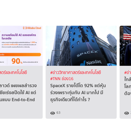
ตร์และเทคโนโลยี
#ข่าววิทยาศาสตร์และเทคโนโลยี
#ข่
ใกล
#TNN ช่อง16
ลาวด์ เผยผลสำรวจ
SpaceX รายได้โต 92% แต่หุ้น
โลก
ียเร่งสปีดใช้ AI แต่
ร่วงเพราะทุ่มกับ AI มากไป มี
ต้อ
ชันแบบ End-to-End
ธุรกิจเดียวที่ได้กำไร ?
63