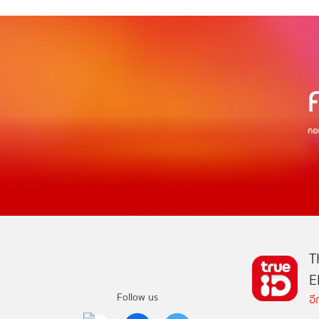
T
E
Follow us
อ