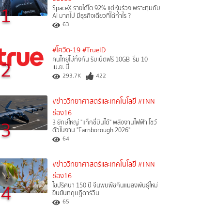
1
SpaceX รายได้โต 92% แต่หุ้นร่วงเพราะทุ่มกับ
AI มากไป มีธุรกิจเดียวที่ได้กำไร ?
63
#โควิด-19
#TrueID
คนไทยไม่ทิ้งกัน รับเน็ตฟรี 10GB เริ่ม 10
2
เม.ย. นี้
293.7K
422
#ข่าววิทยาศาสตร์และเทคโนโลยี
#TNN
ช่อง16
3
3 ยักษ์ใหญ่ "แท็กซี่บินได้" พลังงานไฟฟ้า โชว์
ตัวในงาน "Farnborough 2026"
64
#ข่าววิทยาศาสตร์และเทคโนโลยี
#TNN
ช่อง16
4
ไขปริศนา 150 ปี จีนพบพืชกินแมลงพันธุ์ใหม่
ยืนยันทฤษฎีดาร์วิน
65