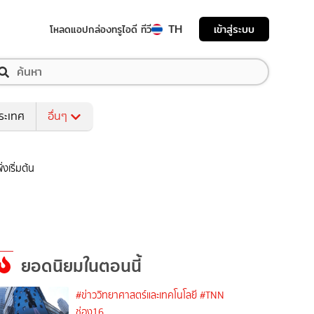
TH
เข้าสู่ระบบ
โหลดแอป
กล่องทรูไอดี ทีวี
ระเทศ
อื่นๆ
งเริ่มต้น
ยอดนิยมในตอนนี้
#ข่าววิทยาศาสตร์และเทคโนโลยี
#TNN
ช่อง16