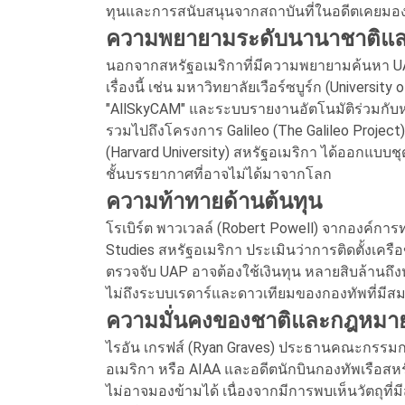
ทุนและการสนับสนุนจากสถาบันที่ในอดีตเคยมองว่าเรื
ความพยายามระดับนานาชาติแล
นอกจากสหรัฐอเมริกาที่มีความพยายามค้นหา UAP 
เรื่องนี้ เช่น มหาวิทยาลัยเวือร์ซบูร์ก (Univer
"AllSkyCAM" และระบบรายงานอัตโนมัติร่วมกับห
รวมไปถึงโครงการ Galileo (The Galileo Project
(Harvard University) สหรัฐอเมริกา ได้ออกแบบ
ชั้นบรรยากาศที่อาจไม่ได้มาจากโลก
ความท้าทายด้านต้นทุน
โรเบิร์ต พาวเวลล์ (Robert Powell) จากองค์การท
Studies สหรัฐอเมริกา ประเมินว่าการติดตั้งเครือ
ตรวจจับ UAP อาจต้องใช้เงินทุน หลายสิบล้านถึงห
ไม่ถึงระบบเรดาร์และดาวเทียมของกองทัพที่มี
ความมั่นคงของชาติและกฎหมา
ไรอัน เกรฟส์ (Ryan Graves) ประธานคณะกรร
อเมริกา หรือ AIAA และอดีตนักบินกองทัพเรือสหร
ไม่อาจมองข้ามได้ เนื่องจากมีการพบเห็นวัตถุที่ม