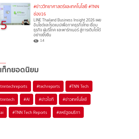
#ข่าววิทยาศาสตร์และเทคโนโลยี
#TNN
ช่อง16
5
LINE Thailand Business Insight 2026 เผย
อินไซต์และโรดแมปเพื่อภาคธุรกิจไทย เชื่อม
ธุรกิจ ผู้บริโภค และพาร์ทเนอร์ สู่การเติบโตได้
อย่างยั่งยืน
14
แท็กยอดนิยม
#
tnntechreports
#
techreports
#
TNN Tech
#
tnntech
#
AI
#
ข่าวไอที
#
ข่าวเทคโนโลยี
#
ai
#
TNN Tech Reports
#
สหรัฐอเมริกา