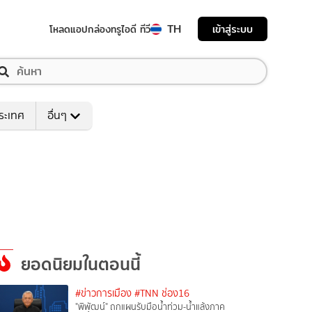
TH
เข้าสู่ระบบ
โหลดแอป
กล่องทรูไอดี ทีวี
ระเทศ
อื่นๆ
ยอดนิยมในตอนนี้
#ข่าวการเมือง
#TNN ช่อง16
"พิพัฒน์" ถกแผนรับมือน้ำท่วม-น้ำแล้งภาค