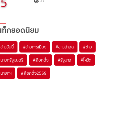
5
27
แท็กยอดนิยม
#
ข่าววันนี้
#
ข่าวการเมือง
#
ข่าวล่าสุด
#
ข่าว
#
นายกรัฐมนตรี
#
เลือกตั้ง
#
รัฐบาล
#
โควิด
#
นายกฯ
#
เลือกตั้ง2569