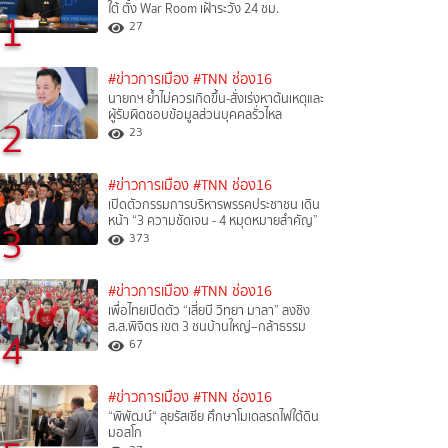
ใต้ ตั้ง War Room เฝ้าระวัง 24 ชม.
1
27
#ข่าวการเมือง
#TNN ช่อง16
นายกฯ ย้ำไม่ควรเกิดขึ้น-สั่งเร่งหาต้นเหตุและ
ผู้รับผิดชอบข้อมูลส่วนบุคคลรั่วไหล
2
23
#ข่าวการเมือง
#TNN ช่อง16
เปิดตัวกรรมการบริหารพรรคประชาชน เดิน
หน้า “3 ความชัดเจน - 4 หมุดหมายสำคัญ”
3
373
#ข่าวการเมือง
#TNN ช่อง16
เพื่อไทยเปิดตัว “เสี่ยบี วิทยา มาลา” ลงชิง
ส.ส.พิจิตร เขต 3 ชนบ้านใหญ่–กล้าธรรม
4
67
#ข่าวการเมือง
#TNN ช่อง16
“พิพัฒน์“ ลุยรัสเซีย ศึกษาโมเดลรถไฟใต้ดิน
มอสโก