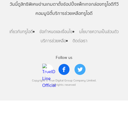
วันนี้
ดู
สิทธิพิเศษ
อ่าน
เกม
ตาตั้ง
ช้อปปิ้ง
แพ็กเกจ
กล่องทรูไอดีทีวี
คอมมูนิตี้
บริการช่วยเหลือทรูไอดี
เกี่ยวกับทรูไอดี
ข้อกำหนดและเงื่อนไข
นโยบายความเป็นส่วนตัว
บริการช่วยเหลือ
ติดต่อเรา
Follow us
Copyright © True Digital Group Company Limited.
All rights reserved