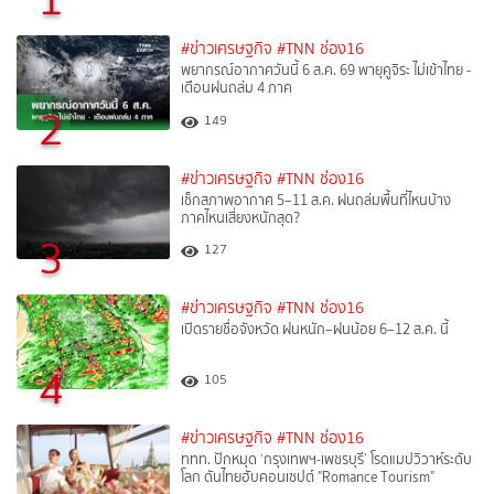
#ข่าวเศรษฐกิจ
#TNN ช่อง16
พยากรณ์อากาศวันนี้ 6 ส.ค. 69 พายุคูจิระ ไม่เข้าไทย -
เตือนฝนถล่ม 4 ภาค
2
149
#ข่าวเศรษฐกิจ
#TNN ช่อง16
เช็กสภาพอากาศ 5–11 ส.ค. ฝนถล่มพื้นที่ไหนบ้าง
ภาคไหนเสี่ยงหนักสุด?
3
127
#ข่าวเศรษฐกิจ
#TNN ช่อง16
เปิดรายชื่อจังหวัด ฝนหนัก–ฝนน้อย 6–12 ส.ค. นี้
4
105
#ข่าวเศรษฐกิจ
#TNN ช่อง16
ททท. ปักหมุด ‘กรุงเทพฯ-เพชรบุรี’ โรดแมปวิวาห์ระดับ
โลก ดันไทยฮับคอนเซปต์ "Romance Tourism"