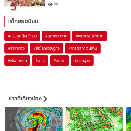
5
98
แท็กยอดนิยม
#
กรมอุตุนิยมวิทยา
#
สภาพอากาศ
#
พยากรณ์อากาศ
#
ราคาทอง
#
ย่อโลกเศรษฐกิจ
#
การตลาดเงินล้าน
#
ฝนตกหนัก
#
พายุ
#
ฝนตก
#
เศรษฐกิจ
ข่าวที่เกี่ยวข้อง