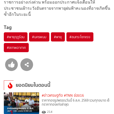
ราชการอย่างเร่งด่วน พร้อมออกประกาศแจ้งเตือนให้
ประชาชนเฝ้าระวังอันตรายจากพายุฝนฟ้าคะนองที่อาจเกิดขึ้น
ซ้ำอีกในระยะนี้
Tag
#
พายุฤดูร้อน
#
นครพนม
#
พายุ
#
ลมกระโชกแรง
#
สภาพอากาศ
ยอดนิยมในตอนนี้
#ข่าวเศรษฐกิจ
#TNN ช่อง16
ราคาทองรูปพรรณวันนี้ 6 ส.ค. 2569 รวมทุกขนาด เช็
กราคาทองแท่งล่าสุด
1
214