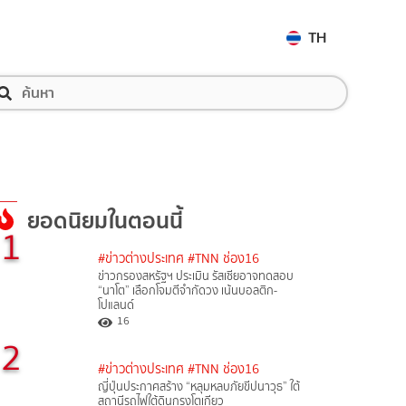
TH
ยอดนิยมในตอนนี้
1
#ข่าวต่างประเทศ
#TNN ช่อง16
ข่าวกรองสหรัฐฯ ประเมิน รัสเซียอาจทดสอบ
“นาโต” เลือกโจมตีจำกัดวง เน้นบอลติก-
โปแลนด์
16
2
#ข่าวต่างประเทศ
#TNN ช่อง16
ญี่ปุ่นประกาศสร้าง “หลุมหลบภัยขีปนาวุธ” ใต้
สถานีรถไฟใต้ดินกรุงโตเกียว