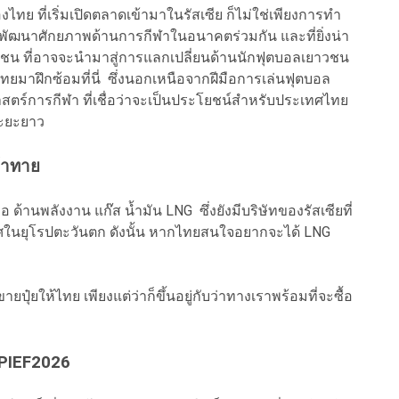
งไทย ที่เริ่มเปิดตลาดเข้ามาในรัสเซีย ก็ไม่ใช่เพียงการทำ
การพัฒนาศักยภาพด้านการกีฬาในอนาคตร่วมกัน และที่ยิ่งน่า
่เยาวชน ที่อาจจะนำมาสู่การแลกเปลี่ยนด้านนักฟุตบอลเยาวชน
ไทยมาฝึกซ้อมที่นี่ ซึ่งนอกเหนือจากฝีมือการเล่นฟุตบอล
ทยาศาสตร์การกีฬา ที่เชื่อว่าจะเป็นประโยชน์สำหรับประเทศไทย
ระยะยาว
้าทาย
ือ ด้านพลังงาน แก๊ส น้ำมัน LNG ซึ่งยังมีบริษัทของรัสเซียที่
ศในยุโรปตะวันตก ดังนั้น หากไทยสนใจอยากจะได้ LNG
ขายปุ๋ยให้ไทย เพียงแต่ว่าก็ขึ้นอยู่กับว่าทางเราพร้อมที่จะซื้อ
SPIEF2026