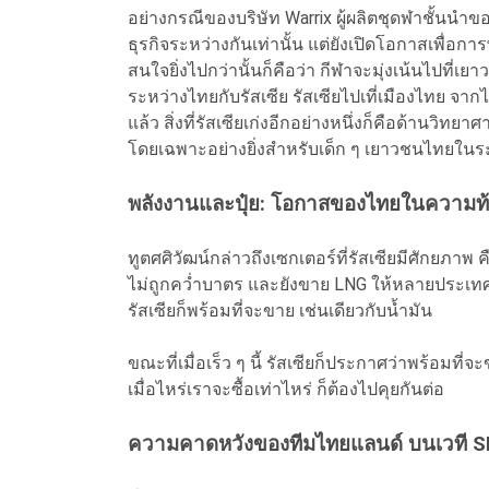
อย่างกรณีของบริษัท Warrix ผู้ผลิตชุดฬาชั้นนำขอ
ธุรกิจระหว่างกันเท่านั้น แต่ยังเปิดโอกาสเพื่อ
สนใจยิ่งไปกว่านั้นก็คือว่า กีฬาจะมุ่งเน้นไปที
ระหว่างไทยกับรัสเซีย รัสเซียไปเที่เมืองไทย จาก
แล้ว สิ่งที่รัสเซียเก่งอีกอย่างหนึ่งก็คือด้านวิ
โดยเฉพาะอย่างยิ่งสำหรับเด็ก ๆ เยาวชนไทยใน
พลังงานและปุ๋ย: โอกาสของไทยในความท
ทูตศศิวัฒน์กล่าวถึงเซกเตอร์ที่รัสเซียมีศักยภาพ ค
ไม่ถูกคว่ำบาตร และยังขาย LNG ให้หลายประเท
รัสเซียก็พร้อมที่จะขาย เช่นเดียวกับน้ำมัน
ขณะที่เมื่อเร็ว ๆ นี้ รัสเซียก็ประกาศว่าพร้อมที่จะ
เมื่อไหร่เราจะซื้อเท่าไหร่ ก็ต้องไปคุยกันต่อ
ความคาดหวังของทีมไทยแลนด์ บนเวที 