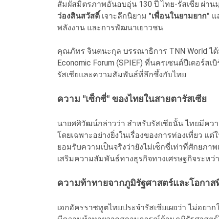
สัมผัสมิตรภาพอันอบอุ่น 130 ปี ไทย-รัสเซีย ผ่าน
ว่องสินสวัสดิ์
เจาะลึกนิยาม
"เพื่อนในยามยาก"
แล
พลังงาน และการพัฒนาเยาวชน
คุณภัทร จินตนะกุล บรรณาธิการ TNN World ได้ม
Economic Forum (SPIEF) ที่นครเซนต์ปีเตอร์สเบิร
รัสเซียและความสัมพันธ์ที่ลึกซึ้งกับไทย
ความ "เซ็กซี่" ของไทยในสายตารัสเซีย
นายศศิวัฒน์กล่าวว่า สำหรับรัสเซียนั้น ไทยมีควา
โดยเฉพาะอย่างยิ่งในเรื่องของการท่องเที่ยว แต่ใน
ยอมรับความเป็นจริงว่ายังไม่เซ็กซี่เท่าที่ศักยภา
เสริมความสัมพันธ์ทางธุรกิจทางเศรษฐกิจระหว่า
ความท้าทายจากภูมิรัฐศาสตร์และโอกาสท
เอกอัครราชทูตไทยประจำรัสเซียเผยว่า ไม่อยากใ