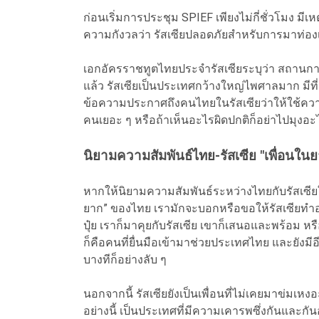
ก่อนเริ่มการประชุม SPIEF เพียงไม่กี่ชั่วโมง มี
ความกังวลว่า รัสเซียปลอดภัยสำหรับการมาท่องเที
เอกอัครราชทูตไทยประจำรัสเซียระบุว่า สถานการณ์ยั
แล้ว รัสเซียเป็นประเทศกว้างใหญ่ไพศาลมาก มีที
ข้อความประกาศถึงคนไทยในรัสเซียว่าให้ใช้ความ
คนเยอะ ๆ หรือถ้าเห็นอะไรผิดปกติก็อย่าไปมุงอะ
นิยามความสัมพันธ์ไทย-รัสเซีย "เพื่อนใน
หากให้นิยามความสัมพันธ์ระหว่างไทยกับรัสเซียใ
ยาก” ของไทย เรามักจะบอกหรือขอให้รัสเซียทำอะไร
ปุ๋ย เราก็มาคุยกับรัสเซีย เขาก็เสนอและพร้อม ห
ก็คือคนที่ยื่นมือเข้ามาช่วยประเทศไทย และยังม
บางทีก็อย่างลับ ๆ
นอกจากนี้ รัสเซียยังเป็นเพื่อนที่ไม่เคยมาข่มเห
อย่างนี้ เป็นประเทศที่มีความเคารพซึ่งกันและกั