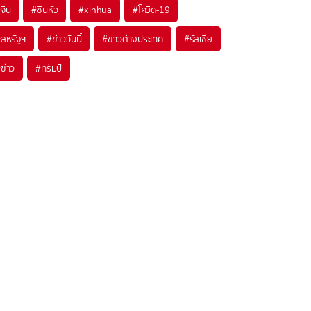
#
จีน
#
ซินหัว
#
xinhua
#
โควิด-19
#
สหรัฐฯ
#
ข่าววันนี้
#
ข่าวต่างประเทศ
#
รัสเซีย
#
ข่าว
#
ทรัมป์