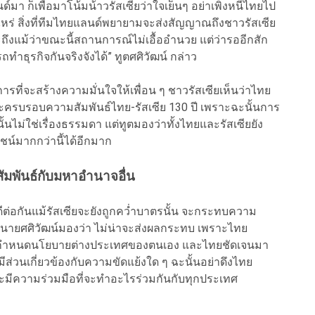
 ก็เพื่อมาโน้มน้าวรัสเซียว่าใจเย็นๆ อย่าเพิ่งหนีไทยไป
าไหร่ สิ่งที่ทีมไทยแลนด์พยายามจะส่งสัญญาณถึงชาวรัสเซีย
ะถึงแม้ว่าขณะนี้สถานการณ์ไม่เอื้ออำนวย แต่ว่ารออีกสัก
ทำธุรกิจกันจริงจังได้” ทูตศศิวัฒน์ กล่าว
งการที่จะสร้างความมั่นใจให้เพื่อน ๆ ชาวรัสเซียเห็นว่าไทย
) จะครบรอบความสัมพันธ์ไทย-รัสเซีย 130 ปี เพราะฉะนั้นการ
 นั้นไม่ใช่เรื่องธรรมดา แต่ทูตมองว่าทั้งไทยและรัสเซียยัง
ชน์มากกว่านี้ได้อีกมาก
มพันธ์กับมหาอำนาจอื่น
่ดีต่อกันแม้รัสเซียจะยังถูกคว่ำบาตรนั้น จะกระทบความ
น นายศศิวัฒน์มองว่า ไม่น่าจะส่งผลกระทบ เพราะไทย
นการกำหนดนโยบายต่างประเทศของตนเอง และไทยชัดเจนมา
ส่วนเกี่ยวข้องกับความขัดแย้งใด ๆ ฉะนั้นอย่าดึงไทย
่จะมีความร่วมมือที่จะทำอะไรร่วมกันกับทุกประเทศ