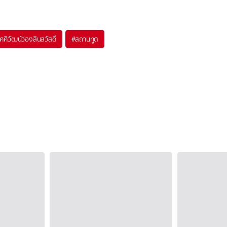
ศศิวัฒน์ว่องสินสวัสดิ์
#
สถานทูต