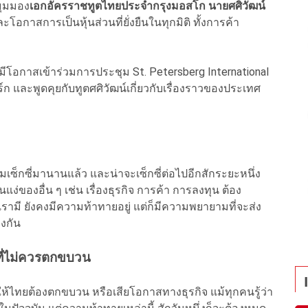
มุมมอง
เอกอัครราชทูตไทยประจำกรุงมอสโก นายศศิวัฒน์
ะโอกาสการเป็นหุ้นส่วนที่ยั่งยืนในทุกมิติ ทั้งการค้า
ีโอกาสเข้าร่วมการประชุม St. Petersberg International
์ก และพูดคุยกับทูตศศิวัฒน์เกี่ยวกับเรื่องราวของประเทศ
มเซ็กซี่มานานแล้ว และน่าจะเซ็กซี่ต่อไปอีกสักระยะหนึ่ง
แง่ของอื่น ๆ เช่น เรื่องธุรกิจ การค้า การลงทุน ต้อง
พเรามี ยังคงมีความท้าทายอยู่ แต่ก็มีความพยายามที่จะส่ง
งกัน
ี่ไม่ควรตกขบวน
ห้ไทยต้องตกขบวน หรือเสียโอกาสทางธุรกิจ แม้ทุกคนรู้ว่า