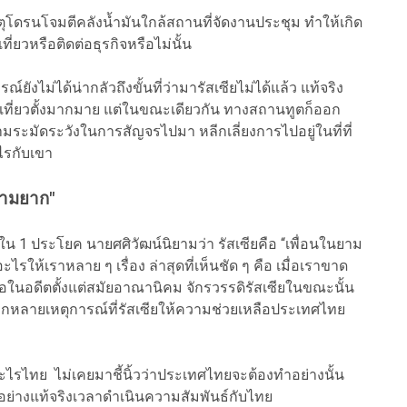
เหตุโดรนโจมตีคลังน้ำมันใกล้สถานที่จัดงานประชุม ทำให้เกิด
่ยวหรือติดต่อธุรกิจหรือไม่นั้น
งไม่ได้น่ากลัวถึงขั้นที่ว่ามารัสเซียไม่ได้แล้ว แท้จริง
่เที่ยวตั้งมากมาย แต่ในขณะเดียวกัน ทางสถานทูตก็ออก
ระมัดระวังในการสัญจรไปมา หลีกเลี่ยงการไปอยู่ในที่ที่
ไรกับเขา
ยามยาก"
น 1 ประโยค นายศศิวัฒน์นิยามว่า รัสเซียคือ “เพื่อนในยาม
ให้เราหลาย ๆ เรื่อง ล่าสุดที่เห็นชัด ๆ คือ เมื่อเราขาด
รือในอดีตตั้งแต่สมัยอาณานิคม จักรวรรดิรัสเซียในขณะนั้น
ีอีกหลายเหตุการณ์ที่รัสเซียให้ความช่วยเหลือประเทศไทย
งอะไรไทย ไม่เคยมาชี้นิ้วว่าประเทศไทยจะต้องทำอย่างนั้น
นอย่างแท้จริงเวลาดำเนินความสัมพันธ์กับไทย