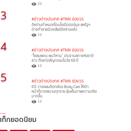
22
3
#ข่าวต่างประเทศ
#TNN ช่อง16
อิหร่านกำหนดเงื่อนไขเปิดฮอร์มุซ สหรัฐฯ
อ้างทำลายนิวเคลียร์อิหร่านแล้ว
12
4
#ข่าวต่างประเทศ
#TNN ช่อง16
“ไซสมพอน พมวิหาน” ประธานสภาแห่งชาติ
ลาว ถึงแก่อสัญกรรมในวัย 69 ปี
12
5
#ข่าวต่างประเทศ
#TNN ช่อง16
ICE วางแผนติดกล้อง Body Cam ให้เจ้า
หน้าที่ภาคสนามทุกราย ลุ้นเห็นภาพความจริง
มากขึ้น
12
แท็กยอดนิยม