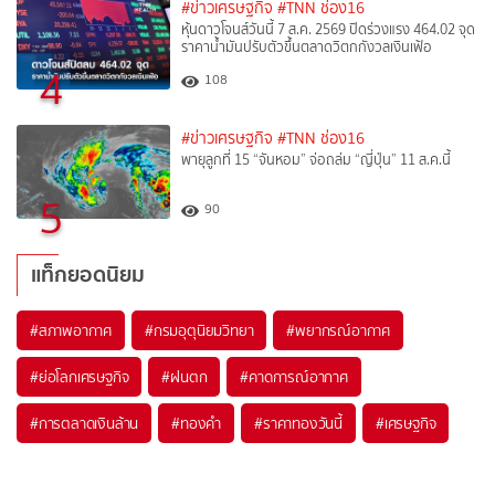
#ข่าวเศรษฐกิจ
#TNN ช่อง16
หุ้นดาวโจนส์วันนี้ 7 ส.ค. 2569 ปิดร่วงแรง 464.02 จุด
ราคาน้ำมันปรับตัวขึ้นตลาดวิตกกังวลเงินเฟ้อ
4
108
#ข่าวเศรษฐกิจ
#TNN ช่อง16
พายุลูกที่ 15 “จันหอม” จ่อถล่ม “ญี่ปุ่น” 11 ส.ค.นี้
5
90
แท็กยอดนิยม
#
สภาพอากาศ
#
กรมอุตุนิยมวิทยา
#
พยากรณ์อากาศ
#
ย่อโลกเศรษฐกิจ
#
ฝนตก
#
คาดการณ์อากาศ
#
การตลาดเงินล้าน
#
ทองคำ
#
ราคาทองวันนี้
#
เศรษฐกิจ