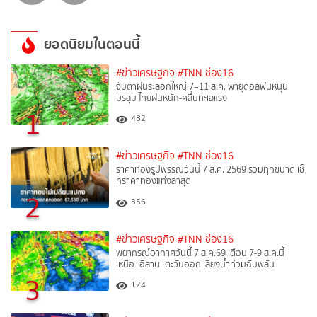
ยอดนิยมในตอนนี้
#ข่าวเศรษฐกิจ
#TNN ช่อง16
จับตาฝนระลอกใหญ่ 7–11 ส.ค. พายุดอลฟินหนุน
มรสุม ไทยฝนหนัก-คลื่นทะเลแรง
1
482
#ข่าวเศรษฐกิจ
#TNN ช่อง16
ราคาทองรูปพรรณวันนี้ 7 ส.ค. 2569 รวมทุกขนาด เช็
กราคาทองแท่งล่าสุด
2
356
#ข่าวเศรษฐกิจ
#TNN ช่อง16
พยากรณ์อากาศวันนี้ 7 ส.ค.69 เตือน 7-9 ส.ค.นี้
เหนือ–อีสาน–ตะวันออก เสี่ยงน้ำท่วมฉับพลัน
3
124