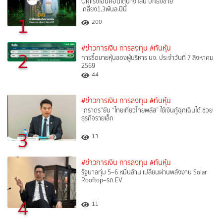
ORIเร่งโอนคอนโดบางแสน ปักธงขาย
เกลี้ยง1.3พันล.ปีนี้
1
200
#ข่าวการเงิน การลงทุน
#ทันหุ้น
2
การซื้อขายหุ้นของผู้บริหาร บจ. ประจำวันที่ 7 สิงหาคม
2569
44
#ข่าวการเงิน การลงทุน
#ทันหุ้น
“ภราดร”ยัน “ไทยเที่ยวไทยพลัส” ใช้เงินกู้ฉุกเฉินได้ ช่วย
ธุรกิจรายเล็ก
3
13
#ข่าวการเงิน การลงทุน
#ทันหุ้น
รัฐบาลทุ่ม 5–6 หมื่นล้าน เปลี่ยนผ่านพลังงาน Solar
Rooftop–รถ EV
4
11