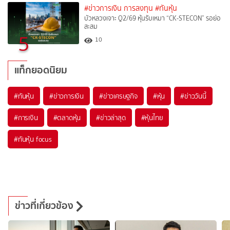
#ข่าวการเงิน การลงทุน
#ทันหุ้น
บัวหลวงเจาะ Q2/69 หุ้นรับเหมา “CK-STECON” รอย่อ
สะสม
5
10
แท็กยอดนิยม
#
ทันหุ้น
#
ข่าวการเงิน
#
ข่าวเศรษฐกิจ
#
หุ้น
#
ข่าววันนี้
#
การเงิน
#
ตลาดหุ้น
#
ข่าวล่าสุด
#
หุ้นไทย
#
ทันหุ้น focus
ข่าวที่เกี่ยวข้อง