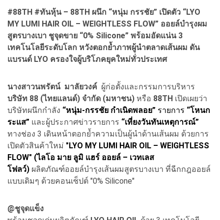
#88TH #ทันหุ้น – 88TH ผนึก “หนุ่ม กรรชัย” เปิดตัว “LYO
MY LUMI HAIR OIL – WEIGHTLESS FLOW” ออยล์บำรุงผม
สูตรบางเบา ชูจุดขาย “0% Silicone” พร้อมอัดแน่น 3
เทคโนโลยีระดับโลก หวังตอกย้ำภาพผู้นำตลาดเส้นผม ดัน
แบรนด์ LYO ครองใจผู้บริโภคยุคใหม่ทั่วประเทศ
นางสาวนพรัตน์ มาลัยวงค์
ผู้ก่อตั้งและกรรมการบริหาร
บริษัท 88 (ไทยแลนด์) จำกัด (มหาชน)
หรือ
88TH
เปิดเผยว่า
บริษัทผนึกกำลัง
“หนุ่ม-กรรชัย กำเนิดพลอย”
รายการ
“โหนก
ระแส”
และผู้ประกาศข่าวรายการ
“เที่ยงวันทันเหตุการณ์”
ทางช่อง 3 เดินหน้าตอกย้ำความเป็นผู้นำด้านเส้นผม ด้วยการ
เปิดตัวสินค้าใหม่
"LYO MY LUMI HAIR OIL – WEIGHTLESS
FLOW" (ไลโอ มาย ลูมิ แฮร์ ออยล์ – เวทเลส
โฟลว์)
ผลิตภัณฑ์ออยล์บำรุงเส้นผมสูตรบางเบา ที่ฉีกกฎออยล์
แบบเดิมๆ ด้วยคอนเซ็ปต์ "0% Silicone"
@ชูจุดแข็ง