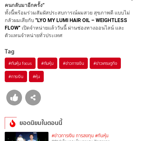
คนกลับมาอีกครั้ง”
ทั้งนี้พร้อมร่วมสัมผัสประสบการณ์ผมสวย สุขภาพดี แบบไม่
กลัวผมเสียกับ
"LYO MY LUMI HAIR OIL – WEIGHTLESS
FLOW"
เปิดจำหน่ายแล้ววันนี้ ผ่านช่องทางออนไลน์ และ
ตัวแทนจำหน่ายทั่วประเทศ
Tag
#
ทันหุ้น focus
#
ทันหุ้น
#
ข่าวการเงิน
#
ข่าวเศรษฐกิจ
#
การเงิน
#
หุ้น
ยอดนิยมในตอนนี้
#ข่าวการเงิน การลงทุน
#ทันหุ้น