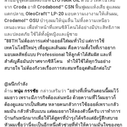
พร้อมชูจุดเด่นผลิตภัณฑ์
LYO HAIR OIL
ด้วย 3 เทคโนโลยี
จาก
Croda
อาทิ
Crodabond™ CSN
ฟื้นฟูผมแห้งเสีย ดูแลผม
แตกปลาย,
OleoCraft™ LP-20
มอบความเงางามให้เส้นผม,
Crodamol™ OSU
บำรุงผมให้นุ่มลื่น ไม่ทิ้งความเหนียว
เหนอะหนะ เพื่อทำหน้าที่แทนซิลิโคนได้อย่างมีประสิทธิภาพ
และปลอดภัย ใช้ได้ทั้งผู้หญิงและผู้ชาย
“88TH ไม่ต้องการแค่ทำออยล์ใส่ผมทั่วไป แต่การใช้
เทคโนโลยีใหม่ๆ เพื่อดูแลเส้นผม คือความตั้งใจที่เราอยาก
มอบผลลัพธ์แบบ Professional ให้ลูกค้าได้สัมผัส และที่
สำคัญคือมันปราศจากซิลิโคน ทำให้ใช้ได้ทุกวันอย่าง
สบายใจ ไม่ต้องกังวลเรื่องการสะสมหรืออุดตันอีกต่อไป"
@ผนึกกำลัง
ด้าน
หนุ่ม กรรชัย
กล่าวเสริมว่า
“อย่างที่เห็นกันตอนนี้ผมไว้
ผมยาว เพราะมีภารกิจต้องเล่นหนัง ด้วยความที่ไว้ผมยาวก็
ต้องดูแลมากเป็นพิเศษ หลายคนกลัวการใช้ออยล์เพราะกลัว
ผมมัน กลัวหัวลีบแบน แต่ผมอยากให้ลองตัวนี้ครับ เราทำการ
บ้านกันหนักมากเพื่อให้ได้สูตรที่บำรุงได้จริงแต่ยังรู้สึกสบาย
หัวผมเชื่อว่านี่จะเป็นอีกหนึ่งตัวช่วยที่ทำให้ความมั่นใจของทุก