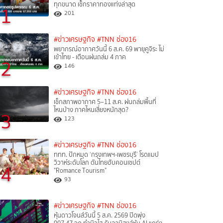
ทุกขนาด เช็กราคาทองแท่งล่าสุด
1
201
#ข่าวเศรษฐกิจ
#TNN ช่อง16
พยากรณ์อากาศวันนี้ 6 ส.ค. 69 พายุคูจิระ ไม่
เข้าไทย - เตือนฝนถล่ม 4 ภาค
2
146
#ข่าวเศรษฐกิจ
#TNN ช่อง16
เช็กสภาพอากาศ 5–11 ส.ค. ฝนถล่มพื้นที่
ไหนบ้าง ภาคไหนเสี่ยงหนักสุด?
3
123
#ข่าวเศรษฐกิจ
#TNN ช่อง16
ททท. ปักหมุด ‘กรุงเทพฯ-เพชรบุรี’ โรดแมป
วิวาห์ระดับโลก ดันไทยฮับคอนเซปต์
4
"Romance Tourism"
93
#ข่าวเศรษฐกิจ
#TNN ช่อง16
หุ้นดาวโจนส์วันนี้ 5 ส.ค. 2569 ปิดพุ่ง