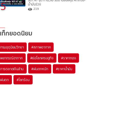
907.47 จุด ทำนิวไฮ รับอานิสงส์หุ้น AI แกร่ง-
5
น้ำมันร่วง
219
แท็กยอดนิยม
#
กรมอุตุนิยมวิทยา
#
สภาพอากาศ
#
พยากรณ์อากาศ
#
ย่อโลกเศรษฐกิจ
#
ราคาทอง
#
การตลาดเงินล้าน
#
ฝนตกหนัก
#
ราคาน้ำมัน
#
ฝนตก
#
โลกร้อน