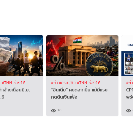
จ
#TNN ช่อง16
#ข่าวเศรษฐกิจ
#TNN ช่อง16
#ข่
ค่าจ้างเดือนมิ.ย.
“อินเดีย” คงดอกเบี้ย แม้มีแรง
CPF
1.6
กดดันเงินเฟ้อ
พร้
10