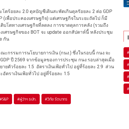
ะโตร้อยละ 2.0 ดุลบัญชีเดินสะพัดเกินดุลรัอยละ 2 ต่อ GDP
(เพื่อประคองเศรษฐกิจ) แต่เศรษฐกิจในระยะถัดไป ก็มี
รเติบโตทางเศรษฐกิจที่ลดลง การขาดดุลการคลัง (รวมถึง
ทางเศรษฐกิจของ BOT จะ update ออกสัปดาห์นี้ หลังประชุม
e กัน
ชุมคณะกรรมการนโยบายการเงิน (กนง.) ซึ่งในรอบนี้ กนง.จะ
DP ปี 2569 จากข้อมูลของการประชุม กนง.รอบล่าสุดเมื่อ
ายตัวร้อยละ 1.5 อัตราเงินเฟ้อทั่วไป อยู่ที่ร้อยละ 2.9 ส่วน
ตราเงินเฟ้อทั่วไป อยู่ที่ร้อยละ 1.5
#
S&P
#
ผู้ว่าฯ ธปท.
#
วิทัย รัตนากร