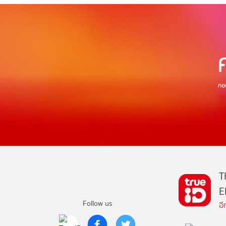
T
E
Follow us
อ