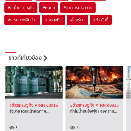
#
ย่อโลกเศรษฐกิจ
#
ฝนตก
#
คาดการณ์อากาศ
#
การตลาดเงินล้าน
#
เศรษฐกิจ
#
โลกร้อน
#
ข่าววันนี้
ข่าวที่เกี่ยวข้อง
#ข่าวเศรษฐกิจ
#TNN ช่อง16
#ข่าวเศรษฐกิจ
#TNN ช่อง16
รัฐบาล เดินหน้าลดค่าค…
ทำไมน้ำมันยังพุ่ง? สงคราม…
13
16