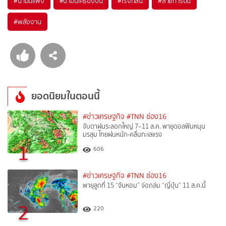
#
น้ำมันแพง
#
น้ำมันเครื่องบิน
#
โรงกลั่น
#
สายการบิน
#
พลังงาน
ยอดนิยมในตอนนี้
#ข่าวเศรษฐกิจ
#TNN ช่อง16
จับตาฝนระลอกใหญ่ 7–11 ส.ค. พายุดอลฟินหนุน
มรสุม ไทยฝนหนัก-คลื่นทะเลแรง
1
606
#ข่าวเศรษฐกิจ
#TNN ช่อง16
พายุลูกที่ 15 “จันหอม” จ่อถล่ม “ญี่ปุ่น” 11 ส.ค.นี้
2
220