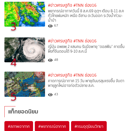
#ข่าวเศรษฐกิจ
#TNN ช่อง16
พยากรณ์อากาศวันนี้ 8 ส.ค.69 อุตุฯ เตือน 8-11 ส.ค
ทั่วไทยฝนหนัก เหนือ อีสาน ตะวันออก ระวังน้ำท่วม-
น้ำป่า
3
67
#ข่าวเศรษฐกิจ
#TNN ช่อง16
ญี่ปุ่น อพยพ 2 แสนคน รับมือพายุ “ดอลฟิน” คาดขึ้น
ฝั่งที่จีนตอนใต้ 9-10 ส.ค.นี้
4
48
#ข่าวเศรษฐกิจ
#TNN ช่อง16
คาดการณ์อากาศ 15 วัน พายุดันมรสุมแรงขึ้น จับตา
พายุลูกใหม่อาจก่อตัวปลาย ส.ค.
5
43
แท็กยอดนิยม
#
สภาพอากาศ
#
พยากรณ์อากาศ
#
กรมอุตุนิยมวิทยา