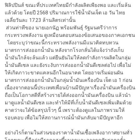
ฟิลิปปินส์ ขณะที่ประเทศไทยมีกำลังผลิตเพียงพอ และเริ่มล้น
แล้วด้วย โดยปี 2568 ปริมาณการใช้น้ำมันเจ็ต เอ วัน ไทย
เฉลี่ยวันละ 17.23 ล้านลิตรเท่านั้น
ส่วนท่าทีของ นายเอกนัฏ พร้อมพันธุ์ รัฐมนตรีว่าการ
กระทรวงพลังงาน ดูเหมือนตอบสนองข้อเสนอของภาคเอกชน
โดยระบุว่าขณะนี้กระทรวงพลังงานมีแนวคิดทบทวน
มาตรการส่งออกน้ำมัน หลังจากโรงกลั่นได้แจ้งว่าถังเก็บ
น้ำมันใกล้จะล้นแล้ว แต่ยืนยันไม่ให้ลดกำลังการผลิตในกลุ่ม
น้ำมันดีเซล และยังระงับการส่งออกน้ำมันดีเซลต่อไป เพื่อไม่
ให้เกิดภาวะขาดแคลนอีกในอนาคต โดยอาจเริ่มผ่อนผัน
มาตรการส่งออกน้ำมันในกลุ่มน้ำมันเครื่องบิน เจ็ต เอ 1 ก่อน
เนื่องจากตอนนี้ประเทศเพื่อนบ้านมีปัญหาเรื่องน้ำมันเครื่องบิน
ถือเป็นโอกาสดีที่สร้างรายได้ส่งออกน้ำมันเครื่องบิน แล้วนำ
มาดูแลน้ำมันดีเซล และทำให้มีที่เก็บน้ำมันดีเซลเพิ่มเติมด้วย
คาดว่าจะได้ข้อสรุปเร็วๆ นี้ เพราะต้องดูแลในภาพรวมให้
รอบคอบ เพื่อไม่ให้สถานการณ์น้ำมันกลับมามีปัญหาอีก
อย่างไรก็ตามในส่วนของราคาน้ำมันเชื้อเพลิงอากาศยานทั่ว