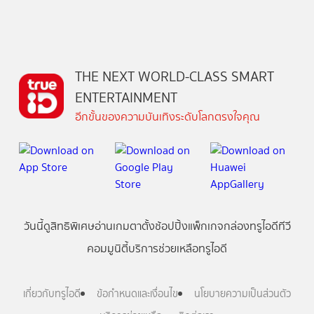
THE NEXT WORLD-CLASS SMART
ENTERTAINMENT
อีกขั้นของความบันเทิงระดับโลกตรงใจคุณ
วันนี้
ดู
สิทธิพิเศษ
อ่าน
เกม
ตาตั้ง
ช้อปปิ้ง
แพ็กเกจ
กล่องทรูไอดีทีวี
คอมมูนิตี้
บริการช่วยเหลือทรูไอดี
เกี่ยวกับทรูไอดี
ข้อกำหนดและเงื่อนไข
นโยบายความเป็นส่วนตัว