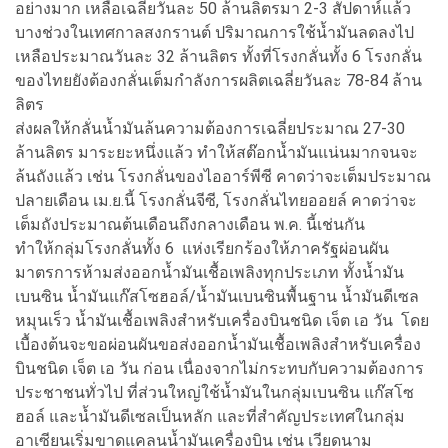
อย่างมาก เหลือเฉลี่ยวันละ 50 ล้านลิตรมา 2-3 สัปดาห์แล้ว
บางช่วงในเทศกาลสงกรานต์ ปริมาณการใช้น้ำมันลดลงไป
เหลือประมาณวันละ 32 ล้านลิตร ทั้งที่โรงกลั่นทั้ง 6 โรงกลั่น
ของไทยยังต้องกลั่นเต็มกำลังการผลิตเฉลี่ยวันละ 78-84 ล้าน
ลิตร
ส่งผลให้กลั่นน้ำมันล้นความต้องการเฉลี่ยประมาณ 27-30
ล้านลิตร มาระยะหนึ่งแล้ว ทำให้สต๊อกน้ำมันแน่นมากจนจะ
ล้นถังแล้ว เช่น โรงกลั่นของไออาร์พีซี คาดว่าจะเต็มประมาณ
ปลายเดือน เม.ย.นี้ โรงกลั่นจีซี, โรงกลั่นไทยออยล์ คาดว่าจะ
เต็มถังประมาณต้นเดือนถึงกลางเดือน พ.ค. นี้เช่นกัน
ทำให้กลุ่มโรงกลั่นทั้ง 6 แห่งเรียกร้องให้ภาครัฐผ่อนผัน
มาตรการห้ามส่งออกน้ำมันเชื้อเพลิงทุกประเภท ทั้งน้ำมัน
เบนซิน น้ำมันแก๊สโซฮอล์/น้ำมันเบนซินพื้นฐาน น้ำมันดีเซล
หมุนเร็ว น้ำมันเชื้อเพลิงสำหรับเครื่องบินชนิด เจ็ต เอ วัน โดย
เบื้องต้นจะขอผ่อนผันขอส่งออกน้ำมันเชื้อเพลิงสำหรับเครื่อง
บินชนิด เจ็ต เอ วัน ก่อน เนื่องจากไม่กระทบกับความต้องการ
ประชาชนทั่วไป ที่ส่วนใหญ่ใช้น้ำมันในกลุ่มเบนซิน แก๊สโซ
ฮอล์ และน้ำมันดีเซลเป็นหลัก และที่สำคัญประเทศในกลุ่ม
อาเซียนเริ่มขาดแคลนน้ำมันเครื่องบิน เช่น เวียดนาม