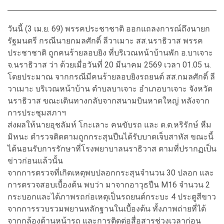
วันนี้ (3 เม.ย. 69) พรรคประชาชาติ ออกแถลงการณ์ถึงนายก
รัฐมนตรี กรณีนายกมลศักดิ์ ลีวาเมาะ สส.นราธิวาส พรรค
ประชาชาติ ถูกคนร้ายลอบยิง ที่บริเวณหน้าบ้านพัก อ.บาเจาะ
จ.นราธิวาส ว่า ด้วยเมื่อวันที่ 20 มีนาคม 2569 เวลา 01.05 น.
โดยประมาณ จากกรณีมีคนร้ายลอบยิงรถยนต์ สส.กมลศักดิ์ ลี
วาเมาะ บริเวณหน้าบ้าน ตำบลบาเจาะ อำเภอบาเจาะ จังหวัด
นราธิวาส ขณะเดินทางกลับจากสนามบินหาดใหญ่ หลังจาก
การประชุมสภาฯ
ส่งผลให้นายอุชลัมห์ โกะเลาะ คนขับรถ และ ด.ต.หริรักษ์ หืม
มิหนะ ตำรวจติดตามถูกกระสุนปืนได้รับบาดเจ็บสาหัส ขณะนี้
ได้นอนรับการรักษาที่โรงพยาบาลนราธิวาส ตามที่ปรากฏเป็น
ข่าวก่อนแล้วนั้น
จากการตรวจที่เกิดเหตุพบปลอกกระสุนจำนวน 30 ปลอก และ
การตรวจสอบเบื้องต้น พบว่า มาจากอาวุธปืน M16 จำนวน 2
กระบอกและได้ภาพรถก่อเหตุเป็นรถยนต์กระบะ 4 ประตูสีขาว
จากการรวบรวมพยานหลักฐานในเบื้องต้น ทั้งภาพถ่ายที่ได้
จากกล้องด้านหน้ารถ และการติดต่อสื่อสารช่วงเวลาก่อน