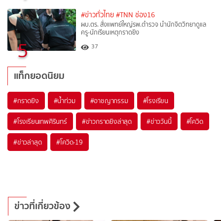
#ข่าวทั่วไทย
#TNN ช่อง16
ผบ.ตร. สั่งแพทย์ใหญ่รพ.ตำรวจ นำนักจิตวิทยาดูแล
ครู-นักเรียนเหตุกราดยิง
5
37
แท็กยอดนิยม
#
กราดยิง
#
น้ำท่วม
#
อาชญากรรม
#
โรงเรียน
#
โรงเรียนเทพศิรินทร์
#
ข่าวกราดยิงล่าสุด
#
ข่าววันนี้
#
โควิด
#
ข่าวล่าสุด
#
โควิด-19
ข่าวที่เกี่ยวข้อง