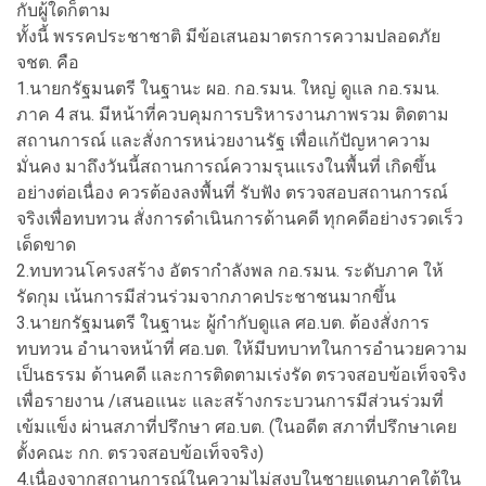
กับผู้ใดก็ตาม
ทั้งนี้ พรรคประชาชาติ มีข้อเสนอมาตรการความปลอดภัย
จชต. คือ
1.นายกรัฐมนตรี ในฐานะ ผอ. กอ.รมน. ใหญ่ ดูแล กอ.รมน.
ภาค 4 สน. มีหน้าที่ควบคุมการบริหารงานภาพรวม ติดตาม
สถานการณ์ และสั่งการหน่วยงานรัฐ เพื่อแก้ปัญหาความ
มั่นคง มาถึงวันนี้สถานการณ์ความรุนแรงในพื้นที่ เกิดขึ้น
อย่างต่อเนื่อง ควรต้องลงพื้นที่ รับฟัง ตรวจสอบสถานการณ์
จริงเพื่อทบทวน สั่งการดำเนินการด้านคดี ทุกคดีอย่างรวดเร็ว
เด็ดขาด
2.ทบทวนโครงสร้าง อัตรากำลังพล กอ.รมน. ระดับภาค ให้
รัดกุม เน้นการมีส่วนร่วมจากภาคประชาชนมากขึ้น
3.นายกรัฐมนตรี ในฐานะ ผู้กำกับดูแล ศอ.บต. ต้องสั่งการ
ทบทวน อำนาจหน้าที่ ศอ.บต. ให้มีบทบาทในการอำนวยความ
เป็นธรรม ด้านคดี และการติดตามเร่งรัด ตรวจสอบข้อเท็จจริง
เพื่อรายงาน /เสนอแนะ และสร้างกระบวนการมีส่วนร่วมที่
เข้มแข็ง ผ่านสภาที่ปรึกษา ศอ.บต. (ในอดีต สภาที่ปรึกษาเคย
ตั้งคณะ กก. ตรวจสอบข้อเท็จจริง)
4.เนื่องจากสถานการณ์ในความไม่สงบในชายแดนภาคใต้ใน