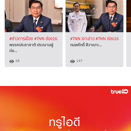
#ข่าวการเมือง
#TNN ช่อง16
#TNN เจาะข่าว
#TNN ช่อง16
พรรคประชาชาติ ประณามผู้
กมลศักดิ์ ลีวาเมาะ…
ก่อ…
58
197