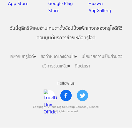
วันนี้
ดู
สิทธิพิเศษ
อ่าน
เกม
ตาตั้ง
ช้อปปิ้ง
แพ็กเกจ
กล่องทรูไอดีทีวี
คอมมูนิตี้
บริการช่วยเหลือทรูไอดี
เกี่ยวกับทรูไอดี
ข้อกำหนดและเงื่อนไข
นโยบายความเป็นส่วนตัว
บริการช่วยเหลือ
ติดต่อเรา
Follow us
Copyright © True Digital Group Company Limited.
All rights reserved