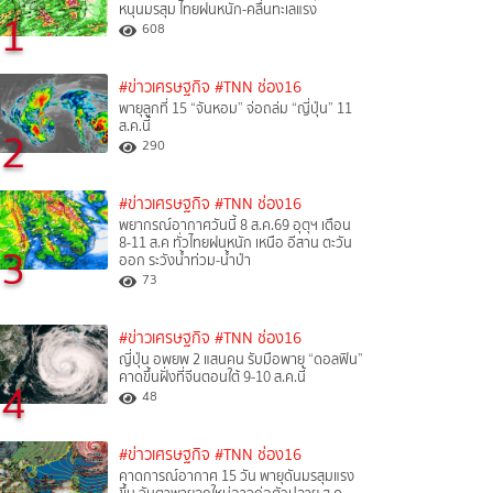
หนุนมรสุม ไทยฝนหนัก-คลื่นทะเลแรง
1
608
#ข่าวเศรษฐกิจ
#TNN ช่อง16
พายุลูกที่ 15 “จันหอม” จ่อถล่ม “ญี่ปุ่น” 11
ส.ค.นี้
2
290
#ข่าวเศรษฐกิจ
#TNN ช่อง16
พยากรณ์อากาศวันนี้ 8 ส.ค.69 อุตุฯ เตือน
8-11 ส.ค ทั่วไทยฝนหนัก เหนือ อีสาน ตะวัน
3
ออก ระวังน้ำท่วม-น้ำป่า
73
#ข่าวเศรษฐกิจ
#TNN ช่อง16
ญี่ปุ่น อพยพ 2 แสนคน รับมือพายุ “ดอลฟิน”
คาดขึ้นฝั่งที่จีนตอนใต้ 9-10 ส.ค.นี้
4
48
#ข่าวเศรษฐกิจ
#TNN ช่อง16
คาดการณ์อากาศ 15 วัน พายุดันมรสุมแรง