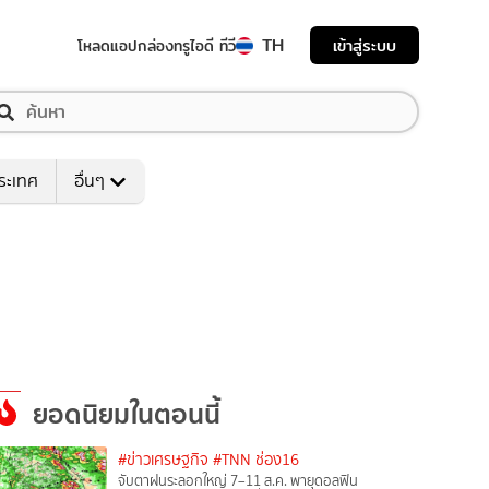
TH
เข้าสู่ระบบ
โหลดแอป
กล่องทรูไอดี ทีวี
ระเทศ
อื่นๆ
ยอดนิยมในตอนนี้
#ข่าวเศรษฐกิจ
#TNN ช่อง16
จับตาฝนระลอกใหญ่ 7–11 ส.ค. พายุดอลฟิน