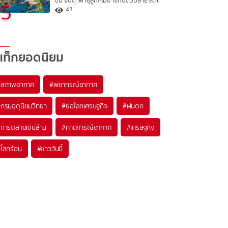
ขึ้น จับตาพายุลูกใหม่อาจก่อตัวปลาย ส.ค.
5
43
แท็กยอดนิยม
#
สภาพอากาศ
#
พยากรณ์อากาศ
#
กรมอุตุนิยมวิทยา
#
ย่อโลกเศรษฐกิจ
#
ฝนตก
#
การตลาดเงินล้าน
#
คาดการณ์อากาศ
#
เศรษฐกิจ
#
โลกร้อน
#
ข่าววันนี้