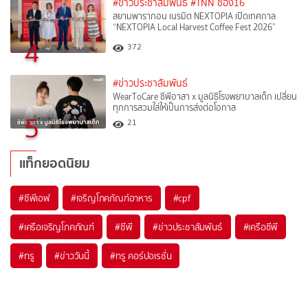
#ข่าวประชาสัมพันธ์
#TNN ช่อง16
สยามพารากอน เนรมิต NEXTOPIA เปิดเทศกาล
“NEXTOPIA Local Harvest Coffee Fest 2026”
4
372
#ข่าวประชาสัมพันธ์
WearToCare ซีพีอาสา x มูลนิธิโรงพยาบาลเด็ก เปลี่ยน
ทุกการสวมใส่ให้เป็นการส่งต่อโอกาส
5
21
แท็กยอดนิยม
#
ซีพีเอฟ
#
เจริญโภคภัณฑ์อาหาร
#
cpf
#
เครือเจริญโภคภัณฑ์
#
ซีพี
#
ข่าวประชาสัมพันธ์
#
เครือซีพี
#
ทรู
#
ข่าววันนี้
#
ทรู คอร์ปอเรชั่น