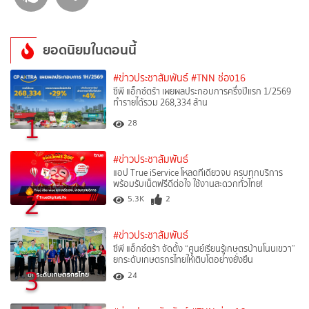
ยอดนิยมในตอนนี้
#ข่าวประชาสัมพันธ์
#TNN ช่อง16
ซีพี แอ็กซ์ตร้า เผยผลประกอบการครึ่งปีแรก 1/2569
ทำรายได้รวม 268,334 ล้าน
1
28
#ข่าวประชาสัมพันธ์
แอป True iService โหลดทีเดียวจบ ครบทุกบริการ
พร้อมรับเน็ตฟรีดีต่อใจ ใช้งานสะดวกทั่วไทย!
2
5.3K
2
#ข่าวประชาสัมพันธ์
ซีพี แอ็กซ์ตร้า จัดตั้ง “ศูนย์เรียนรู้เกษตรบ้านโนนเขวา”
ยกระดับเกษตรกรไทยให้เติบโตอย่างยั่งยืน
3
24