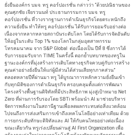
ยั่งยืนองค์กร บมจ. ทรู คอร์ปอเรชั่น กล่าวว่า “ด้วยปณิธานของ
คุณศุภชัย เจียรวนนท์ ประธานกรรมการ บมจ. ทรู
คอร์ปอเรชั่น ที่วางรากฐานการดำเนินธุรกิจโดยตระหนักถึง
ความยั่งยืน ทำให้ทรู คอร์ปอเรชั่น ได้รับการยอมรับอย่างต่อ
เนื่องจากหลากหลายสถาบันระดับโลก โดยได้รับการจัดอันดับ
ให้อยู่ในระดับ Top 1% ของโลกในกลุ่มอุตสาหกรรม
โทรคมนาคม จาก S&P Global ต่อเนื่องเป็น ปีที่ 8 ซึ่งการได้
รับการยอมรับจาก TIME ในครั้งนี้ ตอกย้ำบทบาทของทรูใน
ฐานะองค์กรที่มุ่งสร้างการเติบโตทางธุรกิจควบคู่กับการสร้าง
คุณค่าอย่างยั่งยืนให้แก่ผู้มีส่วนได้ส่วนเสียทุกภาคส่วน”
ตลอดหลายปีที่ผ่านมา ทรู ได้บูรณาการหลักความยั่งยืนเข้า
กับทุกมิติของการดำเนินธุรกิจ ครอบคลุมตั้งแต่การพัฒนา
โครงสร้างพื้นฐานดิจิทัลที่มีประสิทธิภาพ มุ่งสู่เป้าหมาย Net
Zero ที่ผ่านการรับรองโดย SBTi พร้อมนำ AI มาช่วยบริหาร
จัดการพลังงานในสถานีฐานเพื่อลดผลกระทบต่อสิ่งแวดล้อม
ไปจนถึงการส่งเสริมการเข้าถึงเทคโนโลยีอย่างเท่าเทียม ด้วย
การยกระดับทักษะดิจิทัลและ AI ให้กับคนไทยอย่างต่อเนื่อง
ขณะเดียวกัน ทรูเร่งเปลี่ยนผ่านสู่ AI First Organization เพื่อ