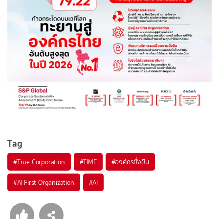
Tag
#
True Corporation
#
TIME
#
องค์กรยั่งยืน
#
AI First Organization
#
AI