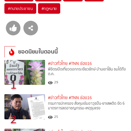
#
ทนายประชาชน
#
กฎหมาย
ยอดนิยมในตอนนี้
#ข่าวทั่วไทย
#TNN ช่อง16
พิจิตรเปิดเที่ยวดอกกระเจียวยักษ์ บ้านเขาโล้น ชมได้ถึง
ต.ค.
1
29
#ข่าวทั่วไทย
#TNN ช่อง16
กรมการปกครอง สั่งคุมเข้มอาวุธปืน-ยาเสพติด งัด 6
มาตรการลดอาชญกรรม-เหตุรุนแรง
2
25