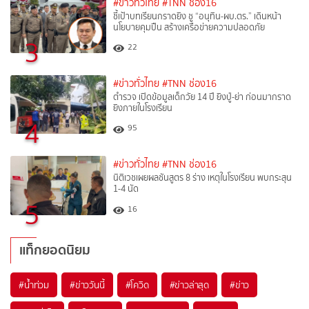
#ข่าวทั่วไทย
#TNN ช่อง16
ชี้เป้าบทเรียนกราดยิง ชู “อนุทิน-ผบ.ตร.” เดินหน้า
นโยบายคุมปืน สร้างเครือข่ายความปลอดภัย
3
22
#ข่าวทั่วไทย
#TNN ช่อง16
ตำรวจ เปิดข้อมูลเด็กวัย 14 ปี ยิงปู่-ย่า ก่อนมากราด
ยิงภายในโรงเรียน
4
95
#ข่าวทั่วไทย
#TNN ช่อง16
นิติเวชเผยผลชันสูตร 8 ร่าง เหตุในโรงเรียน พบกระสุน
1-4 นัด
5
16
แท็กยอดนิยม
#
น้ำท่วม
#
ข่าววันนี้
#
โควิด
#
ข่าวล่าสุด
#
ข่าว