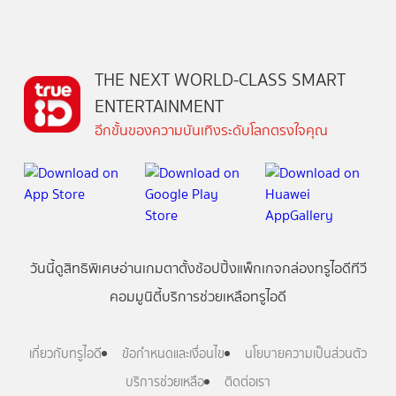
THE NEXT WORLD-CLASS SMART
ENTERTAINMENT
อีกขั้นของความบันเทิงระดับโลกตรงใจคุณ
วันนี้
ดู
สิทธิพิเศษ
อ่าน
เกม
ตาตั้ง
ช้อปปิ้ง
แพ็กเกจ
กล่องทรูไอดีทีวี
คอมมูนิตี้
บริการช่วยเหลือทรูไอดี
เกี่ยวกับทรูไอดี
ข้อกำหนดและเงื่อนไข
นโยบายความเป็นส่วนตัว
บริการช่วยเหลือ
ติดต่อเรา