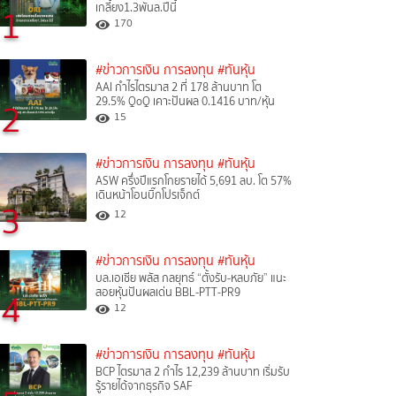
เกลี้ยง1.3พันล.ปีนี้
1
170
#ข่าวการเงิน การลงทุน
#ทันหุ้น
AAI กำไรไตรมาส 2 ที่ 178 ล้านบาท โต
29.5% QoQ เคาะปันผล 0.1416 บาท/หุ้น
2
15
#ข่าวการเงิน การลงทุน
#ทันหุ้น
ASW ครึ่งปีแรกโกยรายได้ 5,691 ลบ. โต 57%
เดินหน้าโอนบิ๊กโปรเจ็กต์
3
12
#ข่าวการเงิน การลงทุน
#ทันหุ้น
บล.เอเซีย พลัส กลยุทธ์ “ตั้งรับ-หลบภัย” แนะ
สอยหุ้นปันผลเด่น BBL-PTT-PR9
4
12
#ข่าวการเงิน การลงทุน
#ทันหุ้น
BCP ไตรมาส 2 กำไร 12,239 ล้านบาท เริ่มรับ
รู้รายได้จากธุรกิจ SAF