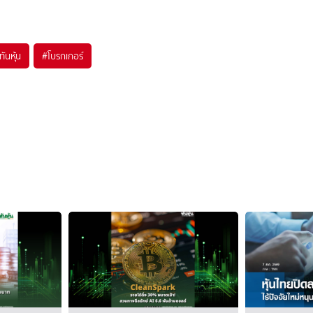
ทันหุ้น
#
โบรกเกอร์