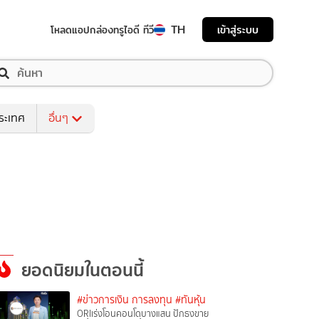
TH
เข้าสู่ระบบ
โหลดแอป
กล่องทรูไอดี ทีวี
ระเทศ
อื่นๆ
ยอดนิยมในตอนนี้
#ข่าวการเงิน การลงทุน
#ทันหุ้น
ORIเร่งโอนคอนโดบางแสน ปักธงขาย