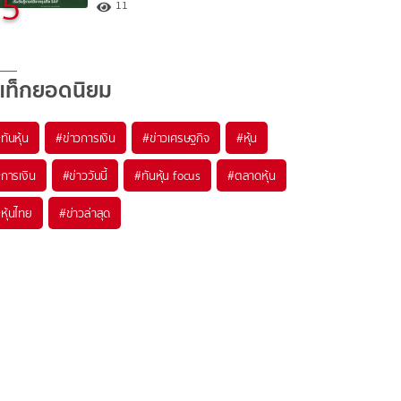
5
11
แท็กยอดนิยม
#
ทันหุ้น
#
ข่าวการเงิน
#
ข่าวเศรษฐกิจ
#
หุ้น
#
การเงิน
#
ข่าววันนี้
#
ทันหุ้น focus
#
ตลาดหุ้น
#
หุ้นไทย
#
ข่าวล่าสุด