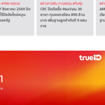
จ
#TNN ช่อง16
#ข่าวการเงิน การลงทุน
#ทันหุ้น
#ข่
้ 7 สิงหาคม 2569 ปิด
CRC ปิดดีลซื้อ MaxValu 30
AM
ไร้ปัจจัยใหม่หนุน-
สาขา ทุนจดทะเบียน 890 ล้าน
เวี
้อสหรัฐ
บาท เพิ่มฐานลูกค้าทันที 9 แสน
ฐา
ราย