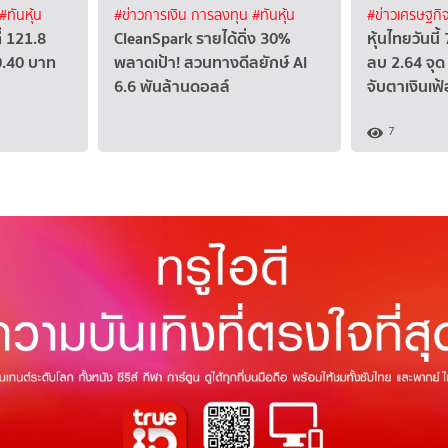
#ทันหุ้น
#ข่าวการเงิน การลงทุน
#ทันหุ้น
#ข่าวเศรษฐกิ
่ 121.8
CleanSpark รายได้ดิ่ง 30%
หุ้นไทยวันนี
0.40 บาท
พลาดเป้า! สวนทางดีลยักษ์ AI
ลบ 2.64 จุด 
6.6 พันล้านดอลล์
จับตาเงินเฟ
7