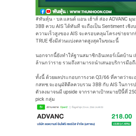
#ทันหุ้น - บล.แลนด์ แอน เฮ้าส์ ส่อง ADVANC มุ
3BB ควบ AIS ได้ทันที จะถือเป็น Sentiment เชิ
ความเร็วสูงของ AIS จะครอบคลุมโครงข่ายจากปัจจุบ
TRUE ซึ่งมีส่วนแบ่งตลาดสูงสุดในขณะนี้
นอกจากนี้ยังทำให้ฐานสมาชิกอินเทอร์เน็ตบ้าน เพิ่ม
ล้านกว่าราย รวมถึงสามารถนำเสนอบริการมือถือด้
ทั้งนี้ ด้วยผลประกอบการงวด Q3/66 ที่คาดว่า
กสทช.จะอนุมัติดีลควบรวม 3BB กับ AIS ในการปร
ตัวลงมาจนมี upside จากราคาเป้าหมายปีนี้ที่ 250
pick กลุ่ม