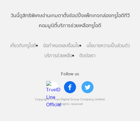
วันนี้
ดู
สิทธิพิเศษ
อ่าน
เกม
ตาตั้ง
ช้อปปิ้ง
แพ็กเกจ
กล่องทรูไอดีทีวี
คอมมูนิตี้
บริการช่วยเหลือทรูไอดี
เกี่ยวกับทรูไอดี
ข้อกำหนดและเงื่อนไข
นโยบายความเป็นส่วนตัว
บริการช่วยเหลือ
ติดต่อเรา
Follow us
Copyright © True Digital Group Company Limited.
All rights reserved