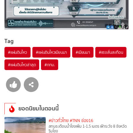
Tag
#
แผ่นดินไหว
#
แผ่นดินไหวเมียนมา
#
เมียนมา
#
แรงสั่นสะเทือน
#
แผ่นดินไหวล่าสุด
#
กทม.
ยอดนิยมในตอนนี้
#ข่าวทั่วไทย
#TNN ช่อง16
สทนช.เตือนน้ำโขงเพิ่ม 1-1.5 เมตร เฝ้าระวัง 8 จังหวัด
ริมโขง