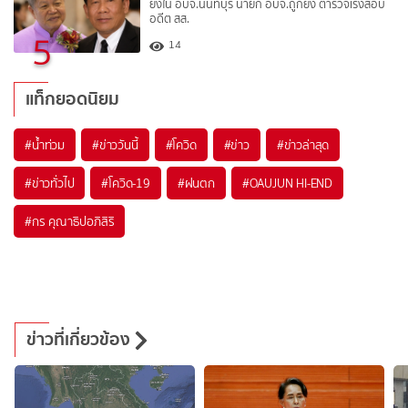
ยิงใน อบจ.นนทบุรี นายก อบจ.ถูกยิง ตำรวจเร่งสอบ
อดีต สส.
5
14
แท็กยอดนิยม
#
น้ำท่วม
#
ข่าววันนี้
#
โควิด
#
ข่าว
#
ข่าวล่าสุด
#
ข่าวทั่วไป
#
โควิด-19
#
ฝนตก
#
OAUJUN HI-END
#
กร คุณาธิปอภิสิริ
ข่าวที่เกี่ยวข้อง