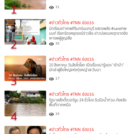
1
31
#ข่าวทั่วไทย
#TNN ช่อง16
นักเรียนเก่าเทพศิรินทร์นนทบุรี แสดงพลัง #saveเทพ
นนท์ เรียกร้องหยุดแชร์ข่าวลือ-ข่าวปลอมเหตุกราดยิง
เคารพผู้สูญเสีย
2
30
#ข่าวทั่วไทย
#TNN ช่อง16
10 สิงหาคม วันสิงโตโลก เปิดเรื่องน่ารู้ของ "เจ้าป่า"
นักล่าผู้ยิ่งใหญ่แห่งทุ่งหญ้าสะวันนา
3
17
#ข่าวทั่วไทย
#TNN ช่อง16
รัฐบาลสั่งตั้งวอร์รูม 24 ชั่วโมง รับมือน้ำท่วม-ภัยแล้ง
พื้นที่ภาคเหนือ
4
16
#ข่าวทั่วไทย
#TNN ช่อง16