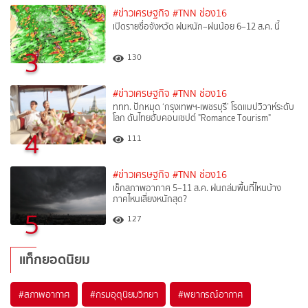
#ข่าวเศรษฐกิจ
#TNN ช่อง16
เปิดรายชื่อจังหวัด ฝนหนัก–ฝนน้อย 6–12 ส.ค. นี้
3
130
#ข่าวเศรษฐกิจ
#TNN ช่อง16
ททท. ปักหมุด ‘กรุงเทพฯ-เพชรบุรี’ โรดแมปวิวาห์ระดับ
โลก ดันไทยฮับคอนเซปต์ "Romance Tourism"
4
111
#ข่าวเศรษฐกิจ
#TNN ช่อง16
เช็กสภาพอากาศ 5–11 ส.ค. ฝนถล่มพื้นที่ไหนบ้าง
ภาคไหนเสี่ยงหนักสุด?
5
127
แท็กยอดนิยม
#
สภาพอากาศ
#
กรมอุตุนิยมวิทยา
#
พยากรณ์อากาศ