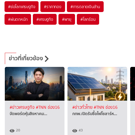
#
ย่อโลกเศรษฐกิจ
#
ราคาทอง
#
การตลาดเงินล้าน
#
ฝนตกหนัก
#
เศรษฐกิจ
#
พายุ
#
โลกร้อน
ข่าวที่เกี่ยวข้อง
#ข่าวเศรษฐกิจ
#TNN ช่อง16
#ข่าวทั่วไทย
#TNN ช่อง16
จัดพอร์ตหุ้นสิงหาคม…
กกพ.เปิดรับซื้อไฟโซลาร์ห…
20
43