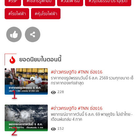
#
SSP
#
โซลาร์รูฟท็อป
#
วินด์ฟาร์ม
#
วรุตม์ธรรมาวรานุคุปต์
#
โรงไฟฟ้า
#
หุ้นโรงไฟฟ้า
ยอดนิยมในตอนนี้
#ข่าวเศรษฐกิจ
#TNN ช่อง16
ราคาทองรูปพรรณวันนี้ 6 ส.ค. 2569 รวมทุกขนาด เช็
กราคาทองแท่งล่าสุด
1
228
#ข่าวเศรษฐกิจ
#TNN ช่อง16
พยากรณ์อากาศวันนี้ 6 ส.ค. 69 พายุคูจิระ ไม่เข้าไทย -
เตือนฝนถล่ม 4 ภาค
2
152