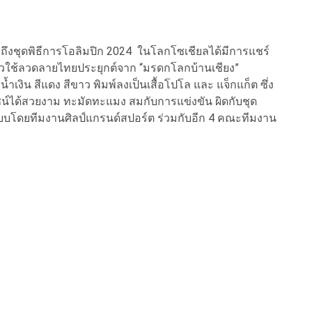
วงถึงชุดพิธีการโอลิมปิก 2024 ในโลกโซเชียลได้มีการแชร์
ล่าวใช้ลวดลายไทยประยุกต์จาก “มรดกโลกบ้านเชียง”
ำเงิน สีแดง สีขาว พิมพ์ลงเป็นเสื้อโปโล และ แจ็กแก็ต ซึ่ง
ดีไซน์ได้สวยงาม ทะมัดทะแมง สมกับการแข่งขัน ผิดกับชุด
แบบโดยทีมงานศิลป์แกรนด์สปอร์ต ร่วมกับอีก 4 คณะทีมงาน