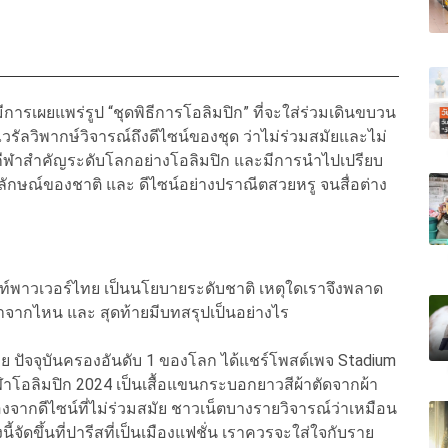
ารเผยแพร่รูป “ชุดพิธีการโอลิมปิก” ที่จะใส่ร่วมเดินขบวน
ไวรัลวิพากษ์วิจารณ์ถึงดีไซน์ของชุด ว่าไม่ร่วมสมัยและไม่
าสำคัญระดับโลกอย่างโอลิมปิก และมีการนำไปเปรียบ
กลักษณ์ของชาติ และ ดีไซน์อย่างปราณีตสวยหรู จนสื่อต่าง
ฟท์พาวเวอร์ไทย เป็นนโยบายระดับชาติ เหตุใดเราจึงพลาด
่มมาจากไหน และ สุดท้ายมีบทสรุปเป็นอย่างไร
ทย ปัจจุบันครองอันดับ 1 ของโลก ได้แชร์โพสต์เพจ Stadium
ีฬาโอลิมปิก 2024 เป็นเสื้อแขนกระบอกยาวสีผ้าตัดจากผ้า
่องจากดีไซน์ที่ไม่ร่วมสมัย ชาวเน็ตบางรายวิจารณ์ว่าเหมือน
ี้จัดขึ้นที่ปารีสที่เป็นเมืองแฟชั่น เราควรจะใส่ใจกับราย