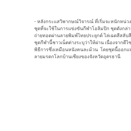
- หลังกระแสวิพากษณ์วิจารณ์ ที่เริ่มจะหนักหน่
ชุดที่จะใช้ในการแข่งขันกีฬาโอลิมปิก ชุดดังก
ถ่ายทอดผ่านลายพิมพ์ไทยประยุกต์ ไล่เฉดสีสลับสีน้
ชุดกีฬานี้ชาวเน็ตต่างระบุว่าให้ผ่าน เนื่องจาก
พิธีการซึ่งเหมือนหนังคนละม้วน โดยชุดนี้ออก
ลายมรดกโลกบ้านเชียงของจังหวัดอุดรธานี