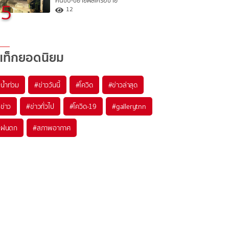
คนขับ-ขยายผลเครือข่าย
5
12
แท็กยอดนิยม
#
น้ำท่วม
#
ข่าววันนี้
#
โควิด
#
ข่าวล่าสุด
#
ข่าว
#
ข่าวทั่วไป
#
โควิด-19
#
gallerytnn
#
ฝนตก
#
สภาพอากาศ