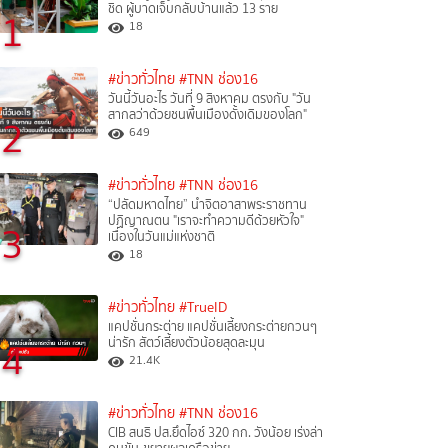
ชิด ผู้บาดเจ็บกลับบ้านแล้ว 13 ราย
1
18
#ข่าวทั่วไทย
#TNN ช่อง16
วันนี้วันอะไร วันที่ 9 สิงหาคม ตรงกับ "วัน
สากลว่าด้วยชนพื้นเมืองดั้งเดิมของโลก"
2
649
#ข่าวทั่วไทย
#TNN ช่อง16
“ปลัดมหาดไทย” นำจิตอาสาพระราชทาน
ปฏิญาณตน "เราจะทำความดีด้วยหัวใจ"
3
เนื่องในวันแม่แห่งชาติ
18
#ข่าวทั่วไทย
#TrueID
แคปชั่นกระต่าย แคปชั่นเลี้ยงกระต่ายกวนๆ
4
น่ารัก สัตว์เลี้ยงตัวน้อยสุดละมุน
21.4K
#ข่าวทั่วไทย
#TNN ช่อง16
CIB สนธิ ปส.ยึดไอซ์ 320 กก. วังน้อย เร่งล่า