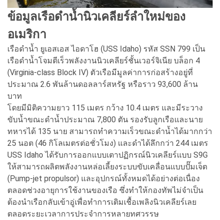
ข้อมูลเรือดำน้ำนิวเคลียร์ลำใหม่ของ
อเมริกา
เรือดำน้ำ ยูเอสเอส ไอดาโฮ (USS Idaho) รหัส SSN 799 เป็น
เรือดำน้ำโจมตีเร็วพลังงานนิวเคลียร์ชั้นเวอร์จิเนีย บล็อก 4
(Virginia-class Block IV) ตัวเรือมีมูลค่าการก่อสร้างอยู่ที่
ประมาณ 2.6 พันล้านดอลลาร์สหรัฐ หรือราว 93,600 ล้าน
บาท
โดยมีมิติความยาว 115 เมตร กว้าง 10.4 เมตร และมีระวาง
ขับน้ำขณะดำน้ำประมาณ 7,800 ตัน รองรับลูกเรือและนาย
ทหารได้ 135 นาย สามารถทำความเร็วขณะดำน้ำได้มากกว่า
25 นอต (46 กิโลเมตรต่อชั่วโมง) และดำได้ลึกกว่า 244 เมตร
USS Idaho ได้รับการออกแบบเตาปฏิกรณ์นิวเคลียร์แบบ S9G
ให้สามารถผลิตพลังงานหล่อเลี้ยงระบบขับเคลื่อนแบบปั๊มเจ็ต
(Pump-jet propulsor) และอุปกรณ์ทั้งหมดได้อย่างต่อเนื่อง
ตลอดช่วงอายุการใช้งานของเรือ ซึ่งทำให้กองทัพไม่จำเป็น
ต้องนำเรือกลับเข้าอู่เพื่อทำการเติมเชื้อเพลิงนิวเคลียร์เลย
ตลอดระยะเวลาการประจำการหลายทศวรรษ