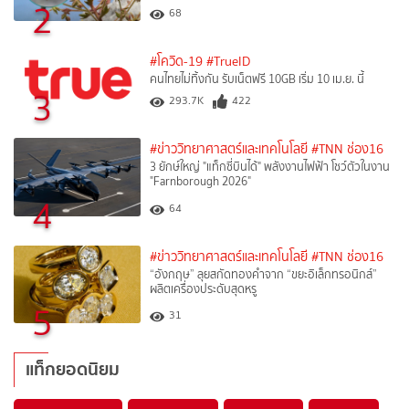
2
68
#โควิด-19
#TrueID
คนไทยไม่ทิ้งกัน รับเน็ตฟรี 10GB เริ่ม 10 เม.ย. นี้
3
293.7K
422
#ข่าววิทยาศาสตร์และเทคโนโลยี
#TNN ช่อง16
3 ยักษ์ใหญ่ "แท็กซี่บินได้" พลังงานไฟฟ้า โชว์ตัวในงาน
"Farnborough 2026"
4
64
#ข่าววิทยาศาสตร์และเทคโนโลยี
#TNN ช่อง16
“อังกฤษ” ลุยสกัดทองคำจาก “ขยะอิเล็กทรอนิกส์”
ผลิตเครื่องประดับสุดหรู
5
31
แท็กยอดนิยม