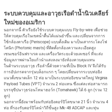
ระบบควบคุมและอาวุธเรือดำน้ำนิวเคลียร์
ใหม่ของอเมริกา
นอกจากนี้ ตัวเรือยังใช้ระบบควบคุมแบบ Fly-by-wire เพื่อช่วย
ให้ควบคุมเรือในเขตน้ำตื้นได้แม่นยำขึ้น และเปลี่ยนจากการ
ใช้กล้องตาเรือ (Periscope) แบบดั้งเดิม มาเป็นเสากระโดงโฟ
โตนิก (Photonic masts) ที่ติดตั้งกล้องความละเอียดสูง
เซนเซอร์อินฟราเรด และเครื่องวัดระยะด้วยเลเซอร์ ที่จะส่ง
ข้อมูลภาพผ่านใยแก้วนำแสงลงมายังห้องควบคุมแทน
ในด้านระบบอาวุธ เรือลำนี้ด้วยความที่เป็น Block IV จึงได้รับ
การอัปเกรดจากรุ่นบล็อกแรก ๆ โดยเปลี่ยนจากระบบท่อยิง
แนวตั้งขนาดเล็ก 12 ท่อ มาเป็นระบบท่อยิงขนาดใหญ่ Virginia
Payload Tubes (VPT) จำนวน 2 ท่อแทน ซึ่งแต่ละท่อสามารถ
บรรจุขีปนาวุธร่อนโทมาฮอว์ก (Tomahawk) ได้ 6 ลูก (รวม 12
ลูก)
นอกจากนี้ยังมาพร้อมกับท่อยิงตอร์ปิโดขนาด 21 นิ้ว จำนวน 4
ท่อ ที่รองรับตอร์ปิโดนำวิถีขั้นสูง Mk-48 ADCAP และทุ่น