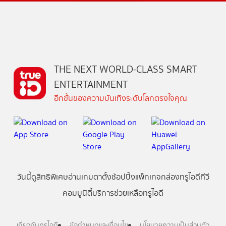
THE NEXT WORLD-CLASS SMART
ENTERTAINMENT
อีกขั้นของความบันเทิงระดับโลกตรงใจคุณ
วันนี้
ดู
สิทธิพิเศษ
อ่าน
เกม
ตาตั้ง
ช้อปปิ้ง
แพ็กเกจ
กล่องทรูไอดีทีวี
คอมมูนิตี้
บริการช่วยเหลือทรูไอดี
เกี่ยวกับทรูไอดี
ข้อกำหนดและเงื่อนไข
นโยบายความเป็นส่วนตัว