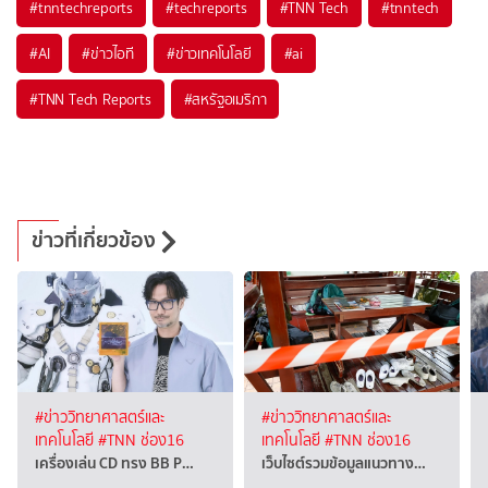
#
tnntechreports
#
techreports
#
TNN Tech
#
tnntech
#
AI
#
ข่าวไอที
#
ข่าวเทคโนโลยี
#
ai
#
TNN Tech Reports
#
สหรัฐอเมริกา
ข่าวที่เกี่ยวข้อง
#ข่าววิทยาศาสตร์และ
#ข่าววิทยาศาสตร์และ
เทคโนโลยี
#TNN ช่อง16
เทคโนโลยี
#TNN ช่อง16
เครื่องเล่น CD ทรง BB P…
เว็บไซต์รวมข้อมูลแนวทาง…