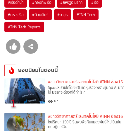
#
เรือดำน้ำ
#
กองทัพเรือ
#
สหรัฐอเมริกา
#
เรือ
#
ทหารเรือ
#
นิวเคลียร์
#
อาวุธ
#
TNN Tech
#
TNN Tech Reports
ยอดนิยมในตอนนี้
#ข่าววิทยาศาสตร์และเทคโนโลยี
#TNN ช่อง16
SpaceX รายได้โต 92% แต่หุ้นร่วงเพราะทุ่มกับ AI มาก
ไป มีธุรกิจเดียวที่ได้กำไร ?
1
67
#ข่าววิทยาศาสตร์และเทคโนโลยี
#TNN ช่อง16
ไขปริศนา 150 ปี จีนพบพืชกินแมลงพันธุ์ใหม่ ยืนยัน
ทฤษฎีดาร์วิน