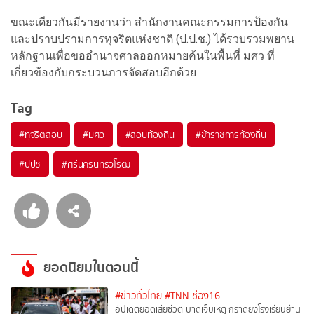
ขณะเดียวกันมีรายงานว่า สำนักงานคณะกรรมการป้องกัน
และปราบปรามการทุจริตแห่งชาติ (ป.ป.ช.) ได้รวบรวมพยาน
หลักฐานเพื่อขออำนาจศาลออกหมายค้นในพื้นที่ มศว ที่
เกี่ยวข้องกับกระบวนการจัดสอบอีกด้วย
Tag
#
ทุจริตสอบ
#
มศว
#
สอบท้องถิ่น
#
ข้าราชการท้องถิ่น
#
ปปช
#
ศรีนครินทรวิโรฒ
ยอดนิยมในตอนนี้
#ข่าวทั่วไทย
#TNN ช่อง16
อัปเดตยอดเสียชีวิต-บาดเจ็บเหตุ กราดยิงโรงเรียนย่าน