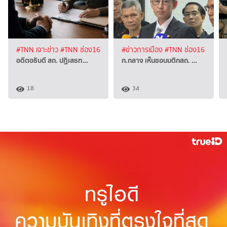
#TNN เจาะข่าว
#TNN ช่อง16
#ข่าวการเมือง
#TNN ช่อง16
อดีตอธิบดี สถ. ปฏิเสธท…
ก.กลาง เห็นชอบมติกสถ. …
18
34