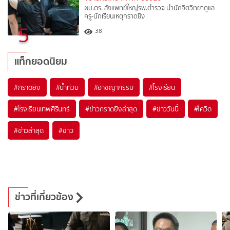
ผบ.ตร. สั่งแพทย์ใหญ่รพ.ตำรวจ นำนักจิตวิทยาดูแล
ครู-นักเรียนเหตุกราดยิง
5
38
แท็กยอดนิยม
#
กราดยิง
#
น้ำท่วม
#
อาชญากรรม
#
โรงเรียน
#
โรงเรียนเทพศิรินทร์
#
ข่าวกราดยิงล่าสุด
#
ข่าววันนี้
#
โควิด
#
ข่าวล่าสุด
#
ข่าว
ข่าวที่เกี่ยวข้อง