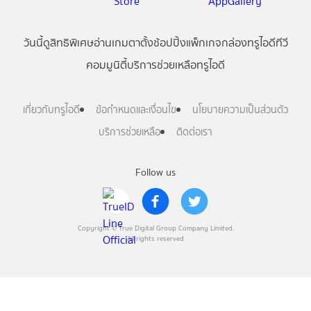
วันนี้
ดู
สิทธิพิเศษ
อ่าน
เกม
ตาตั้ง
ช้อปปิ้ง
แพ็กเกจ
กล่องทรูไอดีทีวี
คอมมูนิตี้
บริการช่วยเหลือทรูไอดี
เกี่ยวกับทรูไอดี
ข้อกำหนดและเงื่อนไข
นโยบายความเป็นส่วนตัว
บริการช่วยเหลือ
ติดต่อเรา
Follow us
Copyright © True Digital Group Company Limited.
All rights reserved