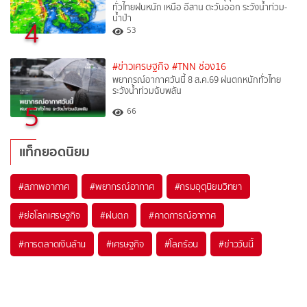
ทั่วไทยฝนหนัก เหนือ อีสาน ตะวันออก ระวังน้ำท่วม-
น้ำป่า
4
53
#ข่าวเศรษฐกิจ
#TNN ช่อง16
พยากรณ์อากาศวันนี้ 8 ส.ค.69 ฝนตกหนักทั่วไทย
ระวังน้ำท่วมฉับพลัน
5
66
แท็กยอดนิยม
#
สภาพอากาศ
#
พยากรณ์อากาศ
#
กรมอุตุนิยมวิทยา
#
ย่อโลกเศรษฐกิจ
#
ฝนตก
#
คาดการณ์อากาศ
#
การตลาดเงินล้าน
#
เศรษฐกิจ
#
โลกร้อน
#
ข่าววันนี้