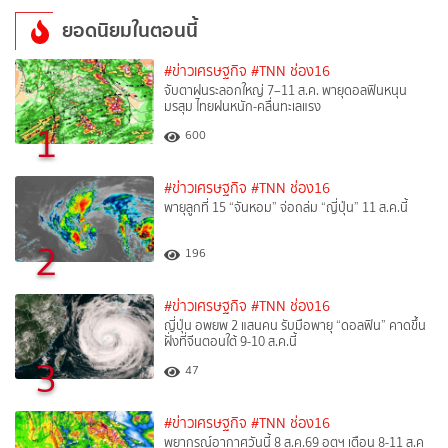
ยอดนิยมในตอนนี้
#ข่าวเศรษฐกิจ
#TNN ช่อง16
จับตาฝนระลอกใหญ่ 7–11 ส.ค. พายุดอลฟินหนุน
มรสุม ไทยฝนหนัก-คลื่นทะเลแรง
1
600
#ข่าวเศรษฐกิจ
#TNN ช่อง16
พายุลูกที่ 15 “จันหอม” จ่อถล่ม “ญี่ปุ่น” 11 ส.ค.นี้
2
196
#ข่าวเศรษฐกิจ
#TNN ช่อง16
ญี่ปุ่น อพยพ 2 แสนคน รับมือพายุ “ดอลฟิน” คาดขึ้น
ฝั่งที่จีนตอนใต้ 9-10 ส.ค.นี้
3
47
#ข่าวเศรษฐกิจ
#TNN ช่อง16
พยากรณ์อากาศวันนี้ 8 ส.ค.69 อุตุฯ เตือน 8-11 ส.ค