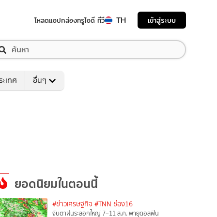
TH
เข้าสู่ระบบ
โหลดแอป
กล่องทรูไอดี ทีวี
ระเทศ
อื่นๆ
ยอดนิยมในตอนนี้
#ข่าวเศรษฐกิจ
#TNN ช่อง16
จับตาฝนระลอกใหญ่ 7–11 ส.ค. พายุดอลฟิน