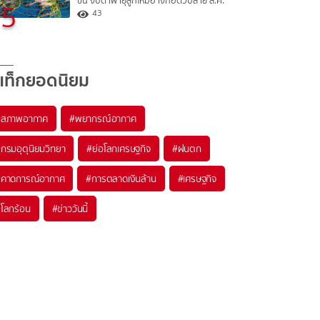
ขึ้น จับตาพายุลูกใหม่อาจก่อตัวปลาย ส.ค.
5
43
แท็กยอดนิยม
#
สภาพอากาศ
#
พยากรณ์อากาศ
#
กรมอุตุนิยมวิทยา
#
ย่อโลกเศรษฐกิจ
#
ฝนตก
#
คาดการณ์อากาศ
#
การตลาดเงินล้าน
#
เศรษฐกิจ
#
โลกร้อน
#
ข่าววันนี้