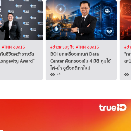
จ
#TNN ช่อง16
#ข่าวเศรษฐกิจ
#TNN ช่อง16
#ข่
กันชีวิตคว้ารางวัล
BOI ยกเครื่องเกณฑ์ Data
"กก
 Longevity Award”
Center คัดกรองเข้ม 4 มิติ คุมใช้
ละ1
ไฟ-น้ำ ชูตั้งกติกาใหม่
24