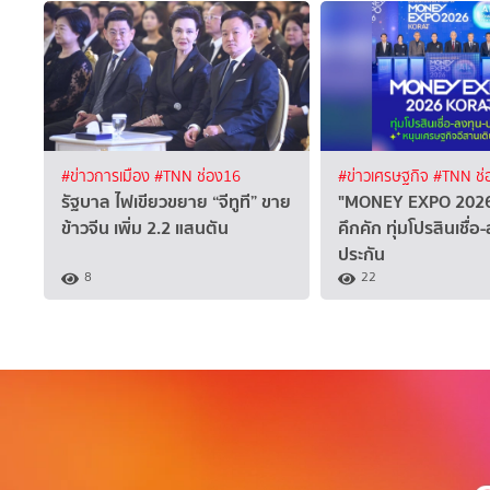
#ข่าวการเมือง
#TNN ช่อง16
#ข่าวเศรษฐกิจ
#TNN ช่
รัฐบาล ไฟเขียวขยาย “จีทูที” ขาย
"MONEY EXPO 202
ข้าวจีน เพิ่ม 2.2 แสนตัน
คึกคัก ทุ่มโปรสินเชื่อ
ประกัน
8
22