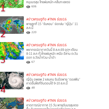
หนุนมรสุม ไทยฝนหนัก-คลื่นทะเลแรง
1
606
#ข่าวเศรษฐกิจ
#TNN ช่อง16
พายุลูกที่ 15 “จันหอม” จ่อถล่ม “ญี่ปุ่น” 11
ส.ค.นี้
2
220
#ข่าวเศรษฐกิจ
#TNN ช่อง16
พยากรณ์อากาศวันนี้ 8 ส.ค.69 อุตุฯ เตือน
8-11 ส.ค ทั่วไทยฝนหนัก เหนือ อีสาน ตะวัน
3
ออก ระวังน้ำท่วม-น้ำป่า
67
#ข่าวเศรษฐกิจ
#TNN ช่อง16
ญี่ปุ่น อพยพ 2 แสนคน รับมือพายุ “ดอลฟิน”
คาดขึ้นฝั่งที่จีนตอนใต้ 9-10 ส.ค.นี้
4
48
#ข่าวเศรษฐกิจ
#TNN ช่อง16
คาดการณ์อากาศ 15 วัน พายุดันมรสุมแรง