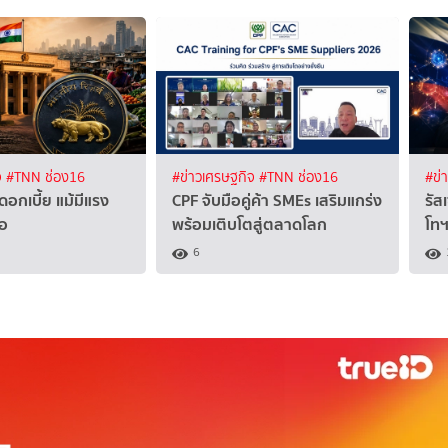
จ
#TNN ช่อง16
#ข่าวเศรษฐกิจ
#TNN ช่อง16
#ข่
ดอกเบี้ย แม้มีแรง
CPF จับมือคู่ค้า SMEs เสริมแกร่ง
รั
้อ
พร้อมเติบโตสู่ตลาดโลก
โทฯ
6