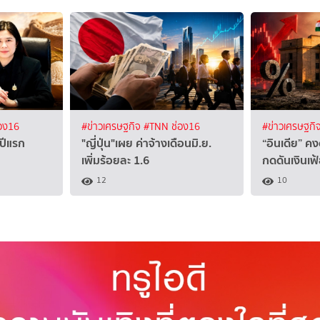
อง16
#ข่าวเศรษฐกิจ
#TNN ช่อง16
#ข่าวเศรษฐกิ
งปีแรก
"ญี่ปุ่น"เผย ค่าจ้างเดือนมิ.ย.
“อินเดีย” คง
เพิ่มร้อยละ 1.6
กดดันเงินเฟ
12
10