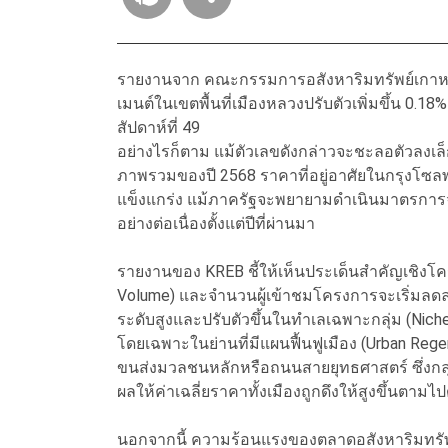
รายงานจาก คณะกรรมการอสังหาริมทรัพย์เกาหลี 
เมนต์ในเขตพื้นที่เมืองหลวงปรับตัวเพิ่มขึ้น 0.18%
สัปดาห์ที่ 49
อย่างไรก็ตาม แม้ตัวเลขดังกล่าวจะชะลอตัวลงเล็กน้
ภาพรวมของปี 2568 ราคาที่อยู่อาศัยในกรุงโซลพุ่ง
แข็งแกร่ง แม้ภาครัฐจะพยายามดำเนินมาตรการ
อย่างต่อเนื่องตั้งแต่ปีที่ผ่านมา
รายงานของ KREB ชี้ให้เห็นประเด็นสำคัญเชิงโ
Volume) และจำนวนผู้เข้าชมโครงการจะเริ่มลดล
ระดับสูงและปรับตัวขึ้นในทำเลเฉพาะกลุ่ม (Nich
โดยเฉพาะในย่านที่มีแผนฟื้นฟูเมือง (Urban Regen
ขนส่งมวลชนหลักหรือถนนสายยุทธศาสตร์ ซึ่งกลุ่ม
ผลให้ค่าเฉลี่ยราคาทั้งเมืองถูกดึงให้สูงขึ้นตามไปด
นอกจากนี้ ความร้อนแรงของตลาดอสังหาริมทรัพ