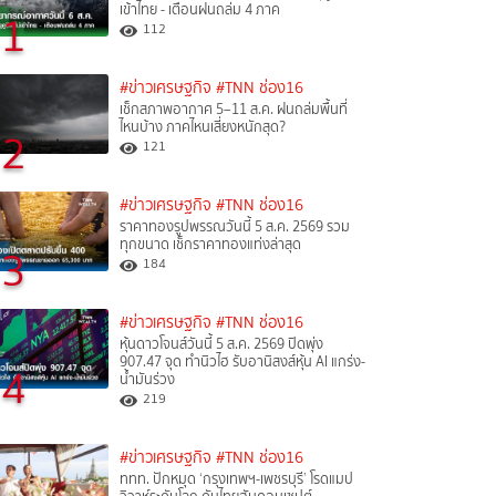
เข้าไทย - เตือนฝนถล่ม 4 ภาค
1
112
#ข่าวเศรษฐกิจ
#TNN ช่อง16
เช็กสภาพอากาศ 5–11 ส.ค. ฝนถล่มพื้นที่
ไหนบ้าง ภาคไหนเสี่ยงหนักสุด?
2
121
#ข่าวเศรษฐกิจ
#TNN ช่อง16
ราคาทองรูปพรรณวันนี้ 5 ส.ค. 2569 รวม
ทุกขนาด เช็กราคาทองแท่งล่าสุด
3
184
#ข่าวเศรษฐกิจ
#TNN ช่อง16
หุ้นดาวโจนส์วันนี้ 5 ส.ค. 2569 ปิดพุ่ง
907.47 จุด ทำนิวไฮ รับอานิสงส์หุ้น AI แกร่ง-
4
น้ำมันร่วง
219
#ข่าวเศรษฐกิจ
#TNN ช่อง16
ททท. ปักหมุด ‘กรุงเทพฯ-เพชรบุรี’ โรดแมป