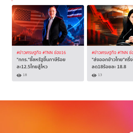
#ข่าวเศรษฐกิจ
#TNN ช่อง16
#ข่าวเศรษฐกิจ
#TNN ช่
"กกร."ชี้สหรัฐขึ้นภาษีร้อย
"ส่งออกข้าวไทย"ครึ่
ละ12.5ไทยสู้ไหว
ลด18ร้อยละ 18.8
18
13