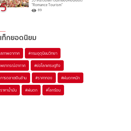
วิวาห์ระดับโลก ดันไทยฮับคอนเซปต์
5
"Romance Tourism"
89
แท็กยอดนิยม
#
สภาพอากาศ
#
กรมอุตุนิยมวิทยา
#
พยากรณ์อากาศ
#
ย่อโลกเศรษฐกิจ
#
การตลาดเงินล้าน
#
ราคาทอง
#
ฝนตกหนัก
#
ราคาน้ำมัน
#
ฝนตก
#
โลกร้อน