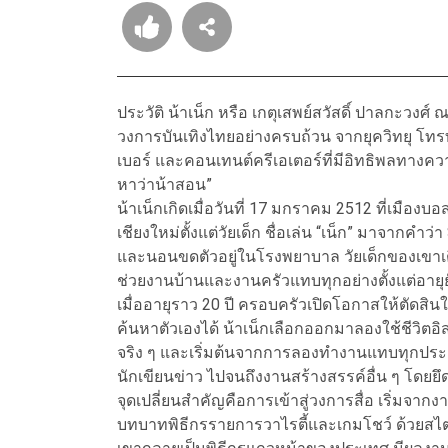
ประวัติ น้าเน็ก หรือ เกตุเสพย์สวัสดิ์ ปาลกะวงศ์
วงการบันเทิงไทยอย่างครบถ้วน จากยุควิทยุ โทรท
เบอร์ และคอนเทนต์ครีเอเตอร์ที่มีอิทธิพลทาง
หาว่าน้าสอน”
น้าเน็กเกิดเมื่อวันที่ 17 มกราคม 2512 ที่เมืองบอ
เชียงใหม่ตั้งแต่วัยเด็ก ชื่อเล่น “เน็ก” มาจากคำว่
และนอนขดตัวอยู่ในโรงพยาบาล วัยเด็กของเขาเ
ช่วยงานบ้านและงานครัวแทบทุกอย่างตั้งแต่อายุย
เมื่ออายุราว 20 ปี ครอบครัวเปิดโอกาสให้ตัดส
ค้นหาตัวเองได้ น้าเน็กเลือกออกมาลองใช้ชีวิต
จริง ๆ และเริ่มต้นจากการลองทำงานแทบทุกประเภท
นักเขียนข่าว ไปจนถึงงานสร้างสรรค์อื่น ๆ โดยยึดห
จุดเปลี่ยนสำคัญคือการเข้าสู่วงการสื่อ เริ่มจากง
บทบาทพิธีกรรายการวาไรตี้และเกมโชว์ ด้วยสไตล์