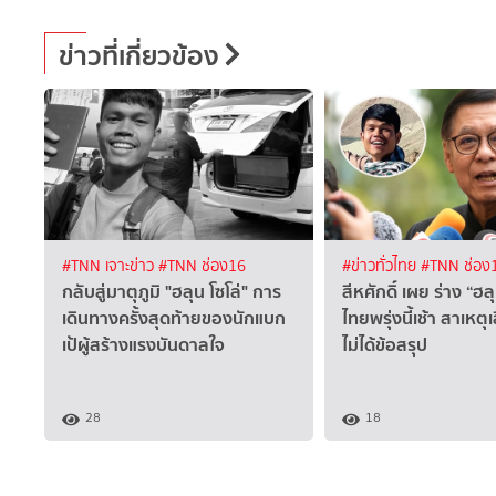
ข่าวที่เกี่ยวข้อง
#TNN เจาะข่าว
#TNN ช่อง16
#ข่าวทั่วไทย
#TNN ช่อง
กลับสู่มาตุภูมิ "ฮลุน โซโล่" การ
สีหศักดิ์ เผย ร่าง “ฮลุ
เดินทางครั้งสุดท้ายของนักแบก
ไทยพรุ่งนี้เช้า สาเหตุเ
เป้ผู้สร้างแรงบันดาลใจ
ไม่ได้ข้อสรุป
28
18