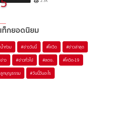
5
2.3K
แท็กยอดนิยม
#
น้ำท่วม
#
ข่าววันนี้
#
โควิด
#
ข่าวล่าสุด
#
ข่าว
#
ข่าวทั่วไป
#
สตง.
#
โควิด-19
#
ลูกบุญธรรม
#
วันนี้วันอะไร