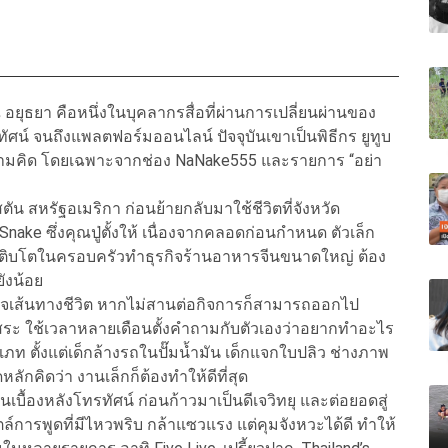
 ณ อยุธยา คือหนึ่งในบุคลากรสื่อที่ผ่านการเปลี่ยนผ่านของ
ัศน์ จนถึงแพลตฟอร์มออนไลน์ ปัจจุบันเขาเป็นพิธีกร ยูทูบ
ความคิด โดยเฉพาะจากช่อง NaNake555 และรายการ “อย่า
สตัน สหรัฐอเมริกา ก่อนย้ายกลับมาใช้ชีวิตที่จังหวัด
า Snake ซึ่งคุณปู่ตั้งให้ เนื่องจากคลอดก่อนกำหนด ตัวเล็ก
ติบโตในครอบครัวทำธุรกิจร้านอาหารจีนขนาดใหญ่ ต้อง
ังน้อย
ินใจเส้นทางชีวิต หากไม่สานต่อกิจการก็สามารถออกไป
อิสระ ใช้เวลาหลายเดือนตั้งคำถามกับตัวเองว่าอยากทำอะไร
 ตั้งแต่เด็กล้างรถในปั๊มน้ำมัน เด็กแจกใบปลิว ช่างภาพ
ลักคิดว่า งานเล็กก็ต้องทำให้ดีที่สุด
านเบื้องหลังโทรทัศน์ ก่อนก้าวมาเป็นดีเจวิทยุ และต่อยอดสู่
การพูดที่มีไหวพริบ กล้าแซวแรง แต่คุมจังหวะได้ดี ทำให้