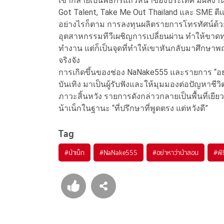
เขากลายเป็นพิธีกรแถวหน้าของประเทศ มีผลงานใน
Got Talent, Take Me Out Thailand และ SME ตี
อย่างไรก็ตาม การลงทุนผลิตรายการโทรทัศน์ด้ว
อุตสาหกรรมทีวีเผชิญการเปลี่ยนผ่าน ทำให้ขาดท
ทำงาน แต่ก็เป็นจุดที่ทำให้เขาหันกลับมาศึกษาพ
จริงจัง
การเกิดขึ้นของช่อง NaNake555 และรายการ “อย
บันเทิง มาเป็นผู้รับฟังและให้มุมมองต่อปัญหาชีวิ
ภาวะสิ้นหวัง รายการดังกล่าวกลายเป็นพื้นที่เ
น้าเน็กในฐานะ “ที่ปรึกษาที่พูดตรง แต่หวังดี”
Tag
#
น้าเน็ก
#
NaNake555
#
อย่าหาว่าน้าสอน
#
พิ