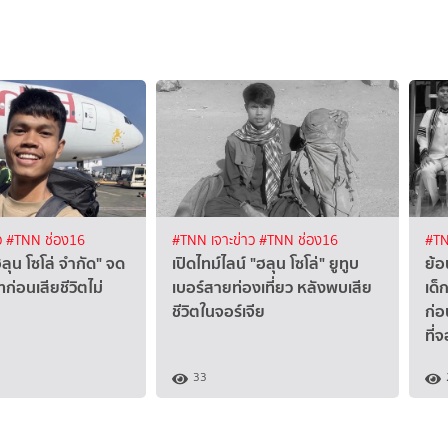
ว
#TNN ช่อง16
#TNN เจาะข่าว
#TNN ช่อง16
#TN
ฮลุน โซโล่ จำกัด" จด
เปิดไทม์ไลน์ "ฮลุน โซโล่" ยูทูบ
ย้อ
ทก่อนเสียชีวิตไม่
เบอร์สายท่องเที่ยว หลังพบเสีย
เด็
ชีวิตในจอร์เจีย
ก่
ที่จ
33