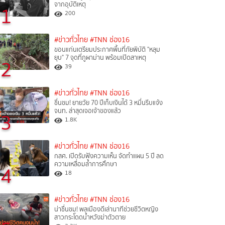
จากอุบัติเหตุ
1
200
#ข่าวทั่วไทย
#TNN ช่อง16
ขอนแก่นเตรียมประกาศพื้นที่ภัยพิบัติ "หลุม
ยุบ" 7 จุดที่ภูผาม่าน พร้อมเปิดสาเหตุ
2
39
#ข่าวทั่วไทย
#TNN ช่อง16
ชื่นชม! ยายวัย 70 ปีเก็บเงินได้ 3 หมื่นรีบแจ้ง
จนท. ล่าสุดเจอเจ้าของแล้ว
3
1.8K
#ข่าวทั่วไทย
#TNN ช่อง16
กสศ. เปิดรับฟังความเห็น จัดทำแผน 5 ปี ลด
ความเหลื่อมล้ำการศึกษา
4
18
#ข่าวทั่วไทย
#TNN ช่อง16
น่าชื่นชม! พลเมืองดีเล่านาทีช่วยชีวิตหญิง
สาวกระโดดน้ำหวังฆ่าตัวตาย