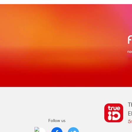
T
E
Follow us
อ