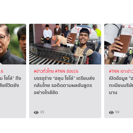
16
#ข่าวทั่วไทย
#TNN ช่อง16
#TNN เจาะข่า
น โซโล่” ถึง
บรรจุร่าง “ฮลุน โซโล่” เตรียมส่ง
เปิดข้อมูล "
สียชีวิตยัง
กลับไทย รอติดตามผลชันสูตร
ทะเบียนบริษั
อย่างใกล้ชิด
นาน
15
50