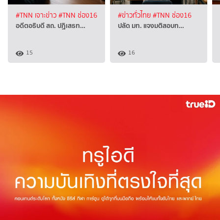
#TNN เจาะข่าว
#TNN ช่อง16
#ข่าวทั่วไทย
#TNN ช่อง16
อดีตอธิบดี สถ. ปฏิเสธท…
ปลัด มท. แจงมติสอบท…
15
16