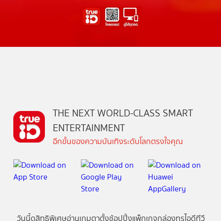
THE NEXT WORLD-CLASS SMART
ENTERTAINMENT
อีกขั้นของความบันเทิงระดับโลกตรงใจคุณ
วันนี้
ดู
สิทธิพิเศษ
อ่าน
เกม
ตาตั้ง
ช้อปปิ้ง
แพ็กเกจ
กล่องทรูไอดีทีวี