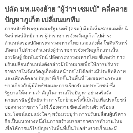
ปลัด มท.แจงย้าย “ผู้ว่าฯ เซมเบ้” คลี่คลาย
ปัญหาภูเก็ต เปลี่ยนยกทีม
ภายหลังที่ประชุมคณะรัฐมนตรี (ครม.) มีมติเห็นชอบแต่งตั้ง นิ
รัตน์ พงษ์สิทธิถาวร ผู้ว่าราชการจังหวัดภูเก็ต ไปดำรง
ตำแหน่งรองปลัดกระทรวงมหาดไทย และแต่งตั้ง โชตินรินทร์
เกิดสม ไปดำรงตำแหน่งผู้ว่าราชการจังหวัดภูเก็ตแทนนั้น
อรรษิษฐ์ สัมพันธรัตน์ ปลัดกระทรวงมหาดไทย ชี้แจงว่า การ
ปรับเปลี่ยนตำแหน่งดังกล่าวมีเป้าหมายเพื่อให้การบริหาร
ราชการในจังหวัดภูเก็ตเดินหน้าต่อไปได้อย่างมีประสิทธิภาพ
และเพื่อคลี่คลายปัญหาที่เกิดขึ้นในพื้นที่ โดยเฉพาะกระแส
ข่าวเกี่ยวกับผู้มีอิทธิพลและการเรียกรับผลประโยชน์ ซึ่ง
รัฐบาลให้ความสำคัญในการแก้ไขปัญหาอย่างจริงจัง
นายอรรษิษฐ์ยืนยันว่า การโยกย้ายครั้งนี้เป็นไปเพื่อประโยชน์
ของทางราชการ ไม่มีเรื่องความขัดแย้งส่วนตัว หรือผล
ประโยชน์แอบแฝงใด ๆ พร้อมระบุว่า การปรับเปลี่ยนผู้บริหาร
ถือเป็นแนวทางหนึ่งในการสร้างบรรยากาศการทำงานใหม่
เพื่อให้การแก้ไขปัญหาในพื้นที่เป็นไปอย่างรวดเร็วและมี