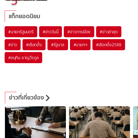
5
แท็กยอดนิยม
#
นายกรัฐมนตรี
#
ข่าววันนี้
#
ข่าวการเมือง
#
ข่าวล่าสุด
#
ข่าว
#
เลือกตั้ง
#
รัฐบาล
#
นายกฯ
#
เลือกตั้ง2569
#
อนุทิน ชาญวีรกูล
ข่าวที่เกี่ยวข้อง