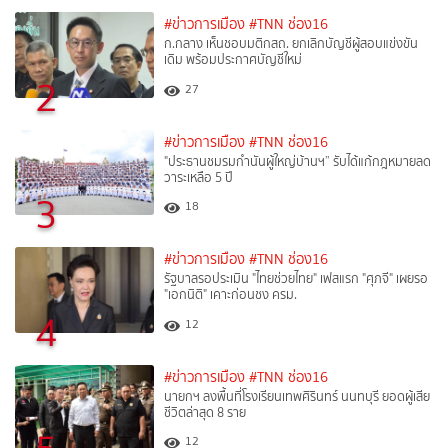
#ข่าวการเมือง
#TNN ช่อง16
ก.กลาง เห็นชอบมติกสถ. ยกเลิกบัญชีผู้สอบแข่งขัน
เดิม พร้อมประกาศบัญชีใหม่
2
27
#ข่าวการเมือง
#TNN ช่อง16
"ประธานชมรมกำนันผู้ใหญ่บ้านฯ” รับได้แก้กฎหมายลด
วาระเหลือ 5 ปี
3
18
#ข่าวการเมือง
#TNN ช่อง16
รัฐบาลรอประเมิน "ไทยช่วยไทย" เฟสแรก "ศุภจี" เผยรอ
"เอกนิติ" เคาะก่อนชง ครม.
4
12
#ข่าวการเมือง
#TNN ช่อง16
นายกฯ ลงพื้นที่โรงเรียนเทพศิรินทร์ นนทบุรี ยอดผู้เสีย
ชีวิตล่าสุด 8 ราย
12