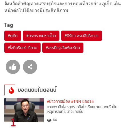
จังหวัดสำคัญทางเศรษฐกิจและการท่องเที่ยวอย่าง ภูเก็ต เดิน
หน้าต่อไปได้อย่างมีประสิทธิภาพ
Tag
#
ภูเก็ต
#
กระทรวงมหาดไทย
#
นิรัตน์ พงษ์สิทธิถาวร
#
โชตินรินทร์ เกิดสม
#
อรรษิษฐ์ สัมพันธรัตน์
ยอดนิยมในตอนนี้
#ข่าวการเมือง
#TNN ช่อง16
นายกฯ เสียใจเหตุกราดยิงโรงเรียนย่านนนทบุรี เป็น
เหตุการณ์ที่ไม่น่าจะเกิดขึ้น
1
64