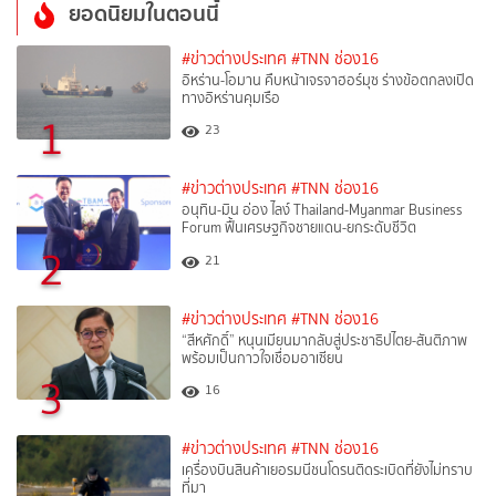
ยอดนิยมในตอนนี้
#ข่าวต่างประเทศ
#TNN ช่อง16
อิหร่าน-โอมาน คืบหน้าเจรจาฮอร์มุซ ร่างข้อตกลงเปิด
ทางอิหร่านคุมเรือ
1
23
#ข่าวต่างประเทศ
#TNN ช่อง16
อนุทิน-มิน อ่อง ไลง์ Thailand-Myanmar Business
Forum ฟื้นเศรษฐกิจชายแดน-ยกระดับชีวิต
2
21
#ข่าวต่างประเทศ
#TNN ช่อง16
“สีหศักดิ์”​ หนุนเมียนมากลับสู่ประชาธิปไตย-สันติภาพ
พร้อมเป็นกาวใจเชื่อมอาเซียน
3
16
#ข่าวต่างประเทศ
#TNN ช่อง16
เครื่องบินสินค้าเยอรมนีชนโดรนติดระเบิดที่ยังไม่ทราบ
ที่มา