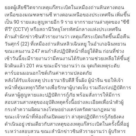
ยอดผู้เสียชีวิตจากเหตุแก๊สระเบิดในเหมืองถ่านหินทางตอน
เหนือของมณฑลชานซี ทางตอนเหนือของประเทศจีน เพิ่มขึ้น
เป็น 90 รายและสูญหายอีก 9 ราย จากรายงานล่าสุดของ "ซีซี
ทีวี" (CCTV) หรือสถานีวิทยุโทรทัศน์กลางแห่งประเทศจีน
ด้านสำนักข่าวซินหัวรายงานว่า เหตุแก๊สระเบิดเกิดขึ้นเมื่อคืน
วันศุกร์ (22) ที่เหมืองถ่านหินหลิวเฉินหยู ในอำเภอฉินหยวน
ขณะคนงาน 247 คนกำลังปฏิบัติหน้าที่อยู่ใต้ดิน ก่อนที่ช่วง
เช้าวันนี้จะมีรายงานว่ามีคนงานได้รับความช่วยเหลือให้ขึ้นสู่
ผิวดินแล้ว 201 คน ขณะมีรายงานว่า ณ จุดเกิดเหตุระดับ
คาร์บอนมอนอกไซด์เกินค่าความปลอดภัย
หลังได้รับแจ้งเหตุ ประธานาธิบดีสี จิ้นผิง ผู้นำจีน ขอให้เจ้า
หน้าที่ทุ่มเททุกวิถีทางเพื่อรักษาผู้บาดเจ็บ รวมถึงเร่งปฏิบัติการ
ค้นหาผู้สูญหายและปฏิบัติการกู้ภัย พร้อมสั่งการให้มีการ
สอบสวนสาเหตุของอุบัติเหตุครั้งนี้อย่างละเอียดเพื่อนำตัวผู้
กระทำความผิดมาลงโทษอย่างเคร่งครัดตามกฎหมาย
ขณะเจ้าหน้าที่ท้องถิ่นเปิดเผยว่า ล่าสุดปฏิบัติการกู้ภัยยังคง
ดำเนินอยู่ เช่นเดียวกับสาเหตุของเหตุแก๊สระเบิดในครั้งนี้ที่อยู่
ระหว่างสอบสวน ขณะสำนักข่าวซินหัวรายงานว่า ผู้บริหาร