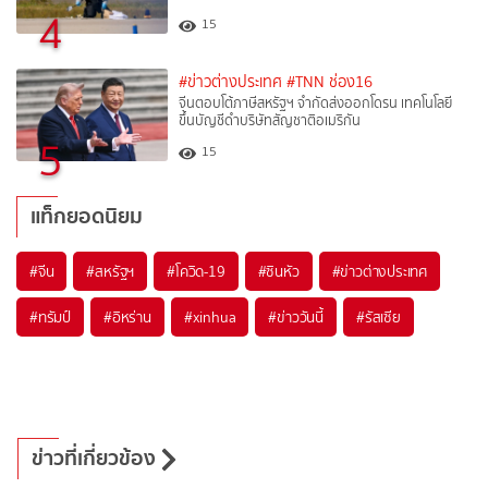
4
15
#ข่าวต่างประเทศ
#TNN ช่อง16
จีนตอบโต้ภาษีสหรัฐฯ จำกัดส่งออกโดรน เทคโนโลยี
ขึ้นบัญชีดำบริษัทสัญชาติอเมริกัน
5
15
แท็กยอดนิยม
#
จีน
#
สหรัฐฯ
#
โควิด-19
#
ซินหัว
#
ข่าวต่างประเทศ
#
ทรัมป์
#
อิหร่าน
#
xinhua
#
ข่าววันนี้
#
รัสเซีย
ข่าวที่เกี่ยวข้อง