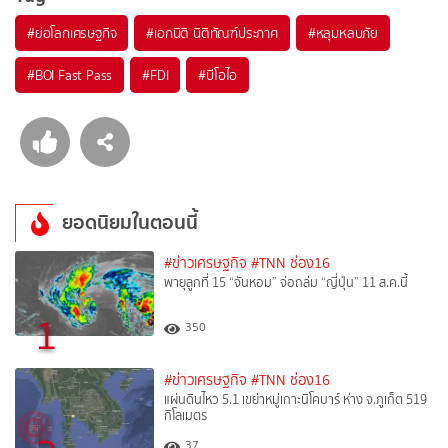
#
ย่อโลกเศรษฐกิจ
#
เอกนิติ นิติทัณฑ์ประภาศ
#
หลุมหลบภัย
#
BOI Fast Pass
#
FDI
#
บีโอไอ
ยอดนิยมในตอนนี้
#ข่าวเศรษฐกิจ
#TNN ช่อง16
พายุลูกที่ 15 “จันหอม” จ่อถล่ม “ญี่ปุ่น” 11 ส.ค.นี้
1
350
#ข่าวเศรษฐกิจ
#TNN ช่อง16
แผ่นดินไหว 5.1 เขย่าหมู่เกาะนิโคบาร์ ห่าง จ.ภูเก็ต 519
กิโลเมตร
37