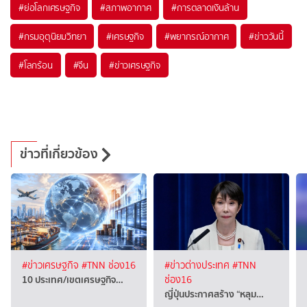
#
ย่อโลกเศรษฐกิจ
#
สภาพอากาศ
#
การตลาดเงินล้าน
#
กรมอุตุนิยมวิทยา
#
เศรษฐกิจ
#
พยากรณ์อากาศ
#
ข่าววันนี้
#
โลกร้อน
#
จีน
#
ข่าวเศรษฐกิจ
ข่าวที่เกี่ยวข้อง
#ข่าวเศรษฐกิจ
#TNN ช่อง16
#ข่าวต่างประเทศ
#TNN
10 ประเทศ/เขตเศรษฐกิจ…
ช่อง16
ญี่ปุ่นประกาศสร้าง “หลุม…