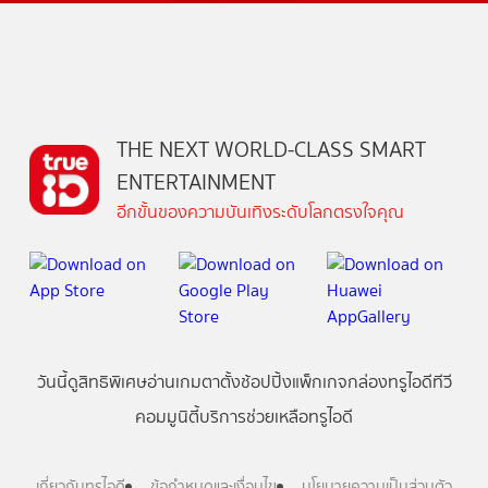
THE NEXT WORLD-CLASS SMART
ENTERTAINMENT
อีกขั้นของความบันเทิงระดับโลกตรงใจคุณ
วันนี้
ดู
สิทธิพิเศษ
อ่าน
เกม
ตาตั้ง
ช้อปปิ้ง
แพ็กเกจ
กล่องทรูไอดีทีวี
คอมมูนิตี้
บริการช่วยเหลือทรูไอดี
เกี่ยวกับทรูไอดี
ข้อกำหนดและเงื่อนไข
นโยบายความเป็นส่วนตัว