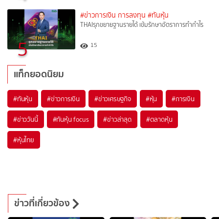
#ข่าวการเงิน การลงทุน
#ทันหุ้น
THAIรุกขยายฐานรายได้ เข้มรักษาอัตราการทำกำไร
5
15
แท็กยอดนิยม
#
ทันหุ้น
#
ข่าวการเงิน
#
ข่าวเศรษฐกิจ
#
หุ้น
#
การเงิน
#
ข่าววันนี้
#
ทันหุ้น focus
#
ข่าวล่าสุด
#
ตลาดหุ้น
#
หุ้นไทย
ข่าวที่เกี่ยวข้อง