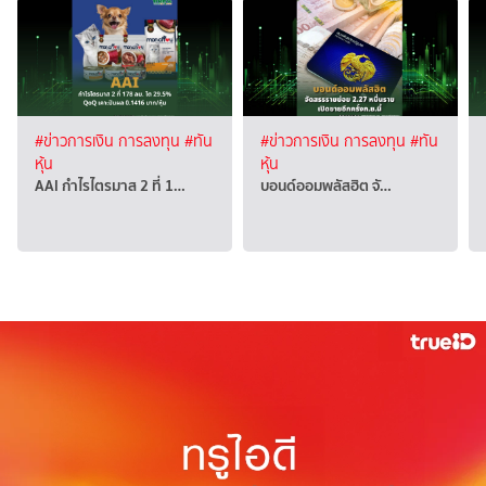
#ข่าวการเงิน การลงทุน
#ทัน
#ข่าวการเงิน การลงทุน
#ทัน
หุ้น
หุ้น
AAI กำไรไตรมาส 2 ที่ 1…
บอนด์ออมพลัสฮิต จั…