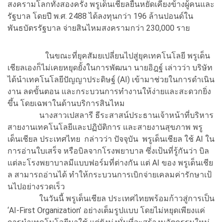
สงครามโลกทั้งสองครั้ง พรูเด็นเชียลยืนหยัดเคียงข้างผู้คนและ
รัฐบาล โดยปี พ.ศ. 2488 ได้ลงทุนกว่า 196 ล้านปอนด์ใน
พันธบัตรรัฐบาล จ่ายสินไหมสงครามกว่า 230,000 ราย
ในขณะที่ยุคสัมยเปลี่ยนไปสู่ยุคเทคโนโลยี พรูเด็น
เชียลเองก็ไม่เคยหยุดยั้งในการพัฒนา นายอิฎฐ์ เล่าวว่า บริษัท
ได้นำเทคโนโลยีปัญญาประดิษฐ์ (AI) เข้ามาช่วยในการดำเนิน
งาน ลดขั้นตอน และกระบวนการทำงานให้ง่ายและสะดวกยิ่ง
ขึ้น โดยเฉพาในด้านบริการสินไหม
นางสาวเปสลารี ธีระสาสน์ประธานเจ้าหน้าที่บริหาร
สายงานเทคโนโลยีและปฏิบัติการ และสายงานสุขภาพ พรู
เด็นเชียล ประเทศไทย กล่าวว่า ปัจจุบัน พรูเด็นเชียล ใช้ AI ใน
การอ่านใบเสร็จ หรือบิลจากโรงพยาบาล ซึ่งเป้นที่รู้กันว่า บิล
แต่ละโรงพยาบาลมีแบบฟอร์มที่ต่างกัน แต่ AI ของ พรูเด็นเชีย
ล สามารถอ่านได้ ทำให้กระบวนการเบิกจ่ายเคลมค่ารักษาเป้
นไปอย่างรวดเร็ว
ในวันนี้ พรูเด็นเชียล ประเทศไทยพร้อมก้าวสู่การเป็น
‘AI-First Organization’ อย่างเต็มรูปแบบ โดยไม่หยุดเพียงแค่