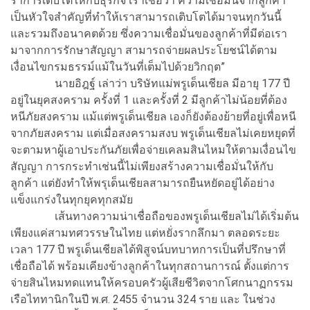
ร้าการเติบโตให้กับธุรกิจ เราเชื่อว่า ความเชื่อมั่นจากลูกค้า
เป็นหัวใจสำคัญที่ทำให้เราสามารถเติบโตได้มาจนทุกวันนี้
และรวมถึงอนาคตด้วย ซึ่งความเชื่อมั่นของลูกค้าที่มีต่อเรา
มาจากการรักษาสัญญา สามารถจ่ายผลประโยชน์ได้ตาม
เงื่อนไขกรมธรรม์แม้ในวันที่เต็มไปด้วยวิกฤต”
นายอิฎฐ์ เล่าว่า บริษัทแม่พรูเด็นเชียล มีอายุ 177 ปี
อยู่ในยุคสงคราม ครั้งที่ 1 และครั้งที่ 2 มีลูกค้าไม่น้อยที่ต้อง
หนีภัยสงคราม แม้แต่พรูเด็นเชียล เองก็ยังต้องย้ายที่อยู่เพื่อหนี
จากภัยสงคราม แต่เมื่อสงครามสงบ พรูเด็นเชียลไม่เคยหยุดที่
จะตามหาผู้เอาประกันภัยเพื่อจ่ายเคลมสินไหมให้ตามเงื่อนไข
สัญญา การกระทำเช่นนี้ไม่เพียงสร้างความเชื่อมั่นให้กับ
ลูกค้า แต่ยังทำให้พรุเด็นเชียลสามารถยืนหยัดอยู่ได้อย่าง
แข็งแกร่งในทุกยุคทุกสมัย
เส้นทางความน่าเชื่อถือของพรูเด็นเชียลไม่ได้เริ่มต้น
เพียงแค่สามทศวรรษในไทย แต่หยั่งรากลึกมา ตลอดระยะ
เวลา 177 ปี พรูเด็นเชียลได้พิสูจน์บทบาทการเป็นที่ปรึกษาที่
เชื่อถือได้ พร้อมเคียงข้างลูกค้าในทุกสถานการณ์ ตั้งแต่การ
จ่ายสินไหมทดแทนให้ครอบครัวผู้เสียชีวิตจากโศกนาฏกรรม
เรือไททานิกในปี พ.ศ. 2455 จำนวน 324 ราย และ ในช่วง