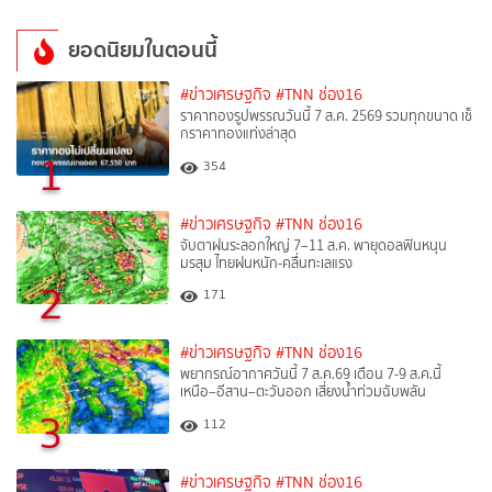
ยอดนิยมในตอนนี้
#ข่าวเศรษฐกิจ
#TNN ช่อง16
ราคาทองรูปพรรณวันนี้ 7 ส.ค. 2569 รวมทุกขนาด เช็
กราคาทองแท่งล่าสุด
1
354
#ข่าวเศรษฐกิจ
#TNN ช่อง16
จับตาฝนระลอกใหญ่ 7–11 ส.ค. พายุดอลฟินหนุน
มรสุม ไทยฝนหนัก-คลื่นทะเลแรง
2
171
#ข่าวเศรษฐกิจ
#TNN ช่อง16
พยากรณ์อากาศวันนี้ 7 ส.ค.69 เตือน 7-9 ส.ค.นี้
เหนือ–อีสาน–ตะวันออก เสี่ยงน้ำท่วมฉับพลัน
3
112
#ข่าวเศรษฐกิจ
#TNN ช่อง16