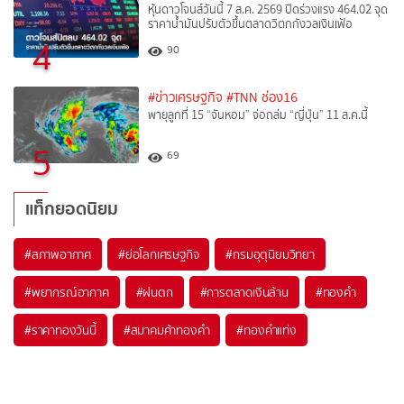
หุ้นดาวโจนส์วันนี้ 7 ส.ค. 2569 ปิดร่วงแรง 464.02 จุด
ราคาน้ำมันปรับตัวขึ้นตลาดวิตกกังวลเงินเฟ้อ
4
90
#ข่าวเศรษฐกิจ
#TNN ช่อง16
พายุลูกที่ 15 “จันหอม” จ่อถล่ม “ญี่ปุ่น” 11 ส.ค.นี้
5
69
แท็กยอดนิยม
#
สภาพอากาศ
#
ย่อโลกเศรษฐกิจ
#
กรมอุตุนิยมวิทยา
#
พยากรณ์อากาศ
#
ฝนตก
#
การตลาดเงินล้าน
#
ทองคำ
#
ราคาทองวันนี้
#
สมาคมค้าทองคำ
#
ทองคำแท่ง