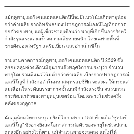
แม้ฤดูพายุเฮอริเคนแอตแลนติกปีนี้จะมีแนวโน้มเกิดพายุน้อย
กว่าค่าเฉลี่ย จากอิทธิพลของปรากฏการณ์เอลนีโญที่กดการ
ก่อตัวของพายุ แต่ผู้เชี่ยวชาญเตือนว่า พายุที่เกิดขึ้นอาจยังทวี
กำลังรุนแรงและสร้างความเสียหายหนัก โดยเฉพาะพื้นที่
ชายฝั่งของสหรัฐฯ แคริบเบียน และอ่าวเม็กซิโก
รายงานคาดการณ์ฤดูพายุเฮอริเคนแอตแลนติก ปี 2569 ซึ่ง
ครอบคลุมช่วงเดือนมิถุนายนถึงพฤศจิกายน ระบุว่า จำนวน
พายุโดยรวมมีแนวโน้มต่ำกว่าค่าเฉลี่ย เนื่องจากปรากฏการณ์
เอลนีโญที่กำลังก่อตัวในมหาสมุทรแปซิฟิก จะส่งผลให้กระแส
ลมเฉือนในระดับบรรยากาศชั้นบนมีกำลังแรงขึ้น จนรบกวน
การพัฒนาตัวของพายุหมุนเขตร้อน โดยเฉพาะในช่วงครึ่ง
หลังของฤดูกาล
นักอุตุนิยมวิทยาระบุว่า ยังมีโอกาสราว 15% ที่จะเกิด “ซูเปอร์
เอลนีโญ” ซึ่งอาจยิ่งลดโอกาสการก่อตัวของพายุในช่วงปลาย
ฤดูลงอีก อย่างไรก็ตาม แม้จำนวนพายุจะลดลง แต่ไม่ได้