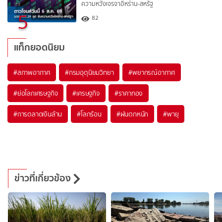
ความหวังเจรจาอิหร่าน-สหรัฐ
5
82
แท็กยอดนิยม
#
สภาพอากาศ
#
กรมอุตุนิยมวิทยา
#
พยากรณ์อากาศ
#
ย่อโลกเศรษฐกิจ
#
เศรษฐกิจ
#
ราคาทอง
#
การตลาดเงินล้าน
#
โลกร้อน
#
ฝนตกหนัก
#
พายุ
ข่าวที่เกี่ยวข้อง