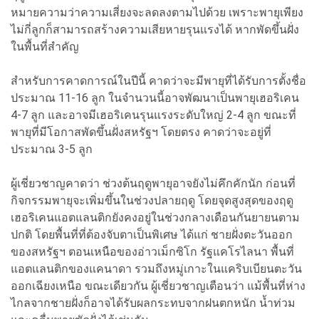
หมายความว่าความเสี่ยงจะลดลงตามไปด้วย เพราะพายุเพียง
ไม่กี่ลูกก็สามารถสร้างความเสียหายรุนแรงได้ หากพัดขึ้นฝั่ง
ในพื้นที่สำคัญ
สำหรับการคาดการณ์ในปีนี้ คาดว่าจะมีพายุที่ได้รับการตั้งชื่อ
ประมาณ 11-16 ลูก ในจำนวนนี้อาจพัฒนาเป็นพายุเฮอริเคน
4-7 ลูก และอาจมีเฮอริเคนรุนแรงระดับใหญ่ 2-4 ลูก ขณะที่
พายุที่มีโอกาสพัดขึ้นฝั่งสหรัฐฯ โดยตรง คาดว่าจะอยู่ที่
ประมาณ 3-5 ลูก
ผู้เชี่ยวชาญคาดว่า ช่วงต้นฤดูพายุอาจยังไม่คึกคักนัก ก่อนที่
กิจกรรมพายุจะเพิ่มขึ้นในช่วงปลายฤดู โดยจุดสูงสุดของฤดู
เฮอริเคนแอตแลนติกยังคงอยู่ในช่วงกลางเดือนกันยายนตาม
ปกติ โดยพื้นที่ที่ต้องจับตาเป็นพิเศษ ได้แก่ ชายฝั่งตะวันออก
ของสหรัฐฯ ตอนเหนือของอ่าวเม็กซิโก รัฐแคโรไลนา พื้นที่
แอตแลนติกของแคนาดา รวมถึงหมู่เกาะในแคริบเบียนตะวัน
ออกเฉียงเหนือ ขณะเดียวกัน ผู้เชี่ยวชาญเตือนว่า แม้พื้นที่ห่าง
ไกลจากชายฝั่งก็อาจได้รับผลกระทบจากฝนตกหนัก น้ำท่วม