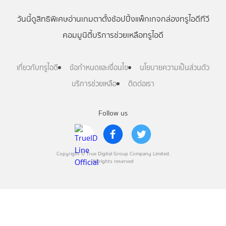
วันนี้
ดู
สิทธิพิเศษ
อ่าน
เกม
ตาตั้ง
ช้อปปิ้ง
แพ็กเกจ
กล่องทรูไอดีทีวี
คอมมูนิตี้
บริการช่วยเหลือทรูไอดี
เกี่ยวกับทรูไอดี
ข้อกำหนดและเงื่อนไข
นโยบายความเป็นส่วนตัว
บริการช่วยเหลือ
ติดต่อเรา
Follow us
Copyright © True Digital Group Company Limited.
All rights reserved