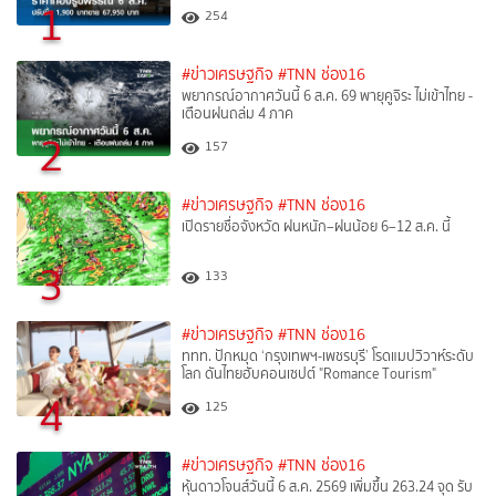
1
254
#ข่าวเศรษฐกิจ
#TNN ช่อง16
พยากรณ์อากาศวันนี้ 6 ส.ค. 69 พายุคูจิระ ไม่เข้าไทย -
เตือนฝนถล่ม 4 ภาค
2
157
#ข่าวเศรษฐกิจ
#TNN ช่อง16
เปิดรายชื่อจังหวัด ฝนหนัก–ฝนน้อย 6–12 ส.ค. นี้
3
133
#ข่าวเศรษฐกิจ
#TNN ช่อง16
ททท. ปักหมุด ‘กรุงเทพฯ-เพชรบุรี’ โรดแมปวิวาห์ระดับ
โลก ดันไทยฮับคอนเซปต์ "Romance Tourism"
4
125
#ข่าวเศรษฐกิจ
#TNN ช่อง16
หุ้นดาวโจนส์วันนี้ 6 ส.ค. 2569 เพิ่มขึ้น 263.24 จุด รับ