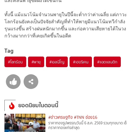
และคลื่นพายุซัดฝั่งได้เช่นกัน
ทั้งนี้ แม้แนวโน้มจำนวนพายุในปีนี้จะต่ำกว่าค่าเฉลี่ย แต่ภาวะ
โลกร้อนยังคงเป็นปัจจัยสำคัญที่ทำให้พายุมีแนวโน้มทวีกำลัง
รุนแรงขึ้น สร้างฝนหนักมากขึ้น และก่อความเสียหายได้ในวง
กว้างมากกว่าที่เคยเกิดขึ้นในอดีต
Tag
#
โลกร้อน
#
พายุ
#
เอลนีโญ
#
เฮอริเคน
#
แอตแลนติก
ยอดนิยมในตอนนี้
#ข่าวเศรษฐกิจ
#TNN ช่อง16
ราคาทองรูปพรรณวันนี้ 6 ส.ค. 2569 รวมทุกขนาด เช็
กราคาทองแท่งล่าสุด