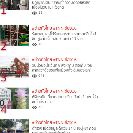
ปฏิญาณตน "เราจะทำความดีด้วยหัวใจ"
1
เนื่องในวันแม่แห่งชาติ
18
#ข่าวทั่วไทย
#TNN ช่อง16
รัฐบาลดูแลผู้ได้รับผลกระทบเหตุกราดยิงใกล้
ชิด ผู้บาดเจ็บกลับบ้านแล้ว 13 ราย
2
18
#ข่าวทั่วไทย
#TNN ช่อง16
วันนี้วันอะไร วันที่ 9 สิงหาคม ตรงกับ "วัน
สากลว่าด้วยชนพื้นเมืองดั้งเดิมของโลก"
3
649
#ข่าวทั่วไทย
#TNN ช่อง16
พิจิตรเปิดเที่ยวดอกกระเจียวยักษ์ บ้านเขาโล้น
ชมได้ถึง ต.ค.
4
35
#ข่าวทั่วไทย
#TNN ช่อง16
ตำรวจ เปิดข้อมูลเด็กวัย 14 ปี ยิงปู่-ย่า ก่อน