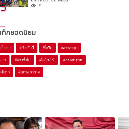
มากราดยิงภายในโรงเรียน
5
101
แท็กยอดนิยม
#
น้ำท่วม
#
ข่าววันนี้
#
โควิด
#
ข่าวล่าสุด
#
ข่าว
#
ข่าวทั่วไป
#
โควิด-19
#
gallerytnn
#
ฝนตก
#
สภาพอากาศ