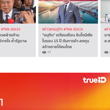
ง
#TNN ช่อง16
#ข่าวเศรษฐกิจ
#TNN ช่อง16
#ข่
งวลฝ่ายค้าน
"อนุทิน" เตรียมเยือน อินโดนีเซีย
นาย
ว้วางใจ ย้ำรัฐบาล
ในรอบ 15 ปี ดันการค้า-ลงทุน
ส.
สร้างรายได้คนไทย
13