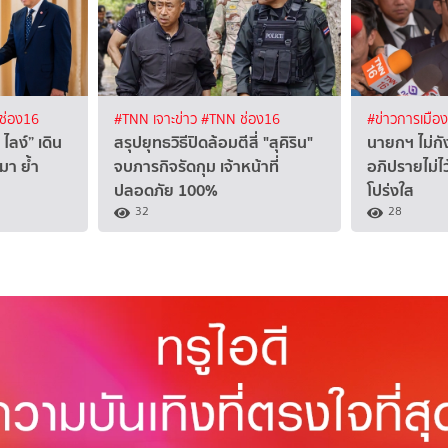
ช่อง16
#TNN เจาะข่าว
#TNN ช่อง16
#ข่าวการเมือ
ไลง์” เดิน
สรุปยุทธวิธีปิดล้อมตีสี่ "สุคิริน"
นายกฯ ไม่กั
มา ย้ำ
จบภารกิจรัดกุม เจ้าหน้าที่
อภิปรายไม่ไ
ปลอดภัย 100%
โปร่งใส
32
28