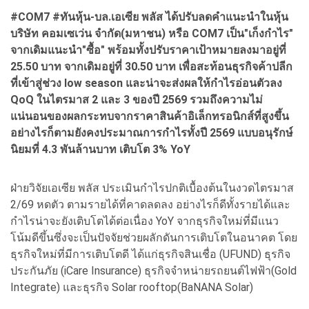
#COM7 #ทันหุ้น-บล.เอเซีย พลัส ได้ปรับลดคำแนะนำในหุ้น
บริษัท คอมเซเว่น จำกัด(มหาชน) หรือ COM7 เป็น"เก็งกำไร"
จากเดิมแนะนำ"ซื้อ" พร้อมทั้งปรับราคาเป้าหมายลงมาอยู่ที่
25.50 บาท จากเดิมอยู่ที่ 30.50 บาท เพื่อสะท้อนธุรกิจค้าปลีก
ที่เข้าสู่ช่วง low season และน่าจะส่งผลให้กำไรอ่อนตัวลง
QoQ ในไตรมาส 2 และ 3 ของปี 2569 รวมถึงความไม่
แน่นอนของผลกระทบจากราคาสินค้าอิเล็กทรอนิกส์ที่สูงขึ้น
อย่างไรก็ตามยังคงประมาณการกำไรทั้งปี 2569 แบบอนุรักษ์
นิยมที่ 4.3 พันล้านบาท เติบโต 3% YoY
ฝ่ายวิจัยเอเซีย พลัส ประเมินกำไรปกติเบื้องต้นในงวดไตรมาส
2/69 หดตัว ตามรายได้ที่คาดลดลง อย่างไรก็ดีทั้งรายได้และ
กำไรน่าจะยังเติบโตได้ต่อเนื่อง YoY จากธุรกิจใหม่ที่มีแนว
โน้มดีขึ้นซึ่งจะเป็นปัจจัยช่วยผลักดันการเติบโตในอนาคต โดย
ธุรกิจใหม่ที่มีการเติบโตดี ได้แก่ธุรกิจสินเชื่อ (UFUND) ธุรกิจ
ประกันภัย (iCare Insurance) ธุรกิจจำหน่ายรถยนต์ไฟฟ้า(Gold
Integrate) และธุรกิจ Solar rooftop(BaNANA Solar)