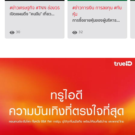
#ข่าวเศรษฐกิจ
#TNN ช่อง16
#ข่าวการเงิน การลงทุน
#ทัน
เปิดแผนดึง "คนจีน" เที่ยว…
หุ้น
การซื้อขายหุ้นของผู้บริหาร…
30
32