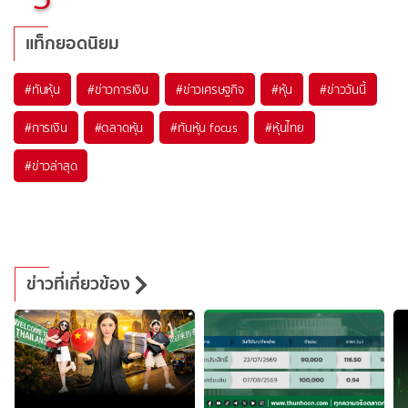
แท็กยอดนิยม
#
ทันหุ้น
#
ข่าวการเงิน
#
ข่าวเศรษฐกิจ
#
หุ้น
#
ข่าววันนี้
#
การเงิน
#
ตลาดหุ้น
#
ทันหุ้น focus
#
หุ้นไทย
#
ข่าวล่าสุด
ข่าวที่เกี่ยวข้อง