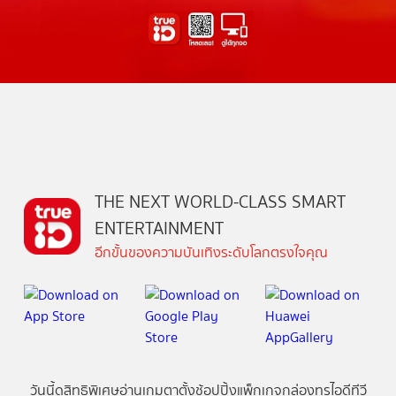
THE NEXT WORLD-CLASS SMART
ENTERTAINMENT
อีกขั้นของความบันเทิงระดับโลกตรงใจคุณ
วันนี้
ดู
สิทธิพิเศษ
อ่าน
เกม
ตาตั้ง
ช้อปปิ้ง
แพ็กเกจ
กล่องทรูไอดีทีวี