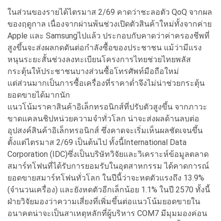
ในส่วนของรายได้ไตรมาส 2/69 คาดว่าชะลอตัว QoQ จากผล
ของฤดูกาล เนื่องจากผ่านพ้นช่วงเปิดตัวสินค้าใหม่ทั้งจากค่าย
Apple และ Samsungไปแล้ว ประกอบกับคาดว่าค่าครองชีพที่
สูงขึ้นจะส่งผลกดดันต่อกำลังซื้อของประชาชน แม้ว่ามีแรง
หนุนระยะสั้นช่วงลงทะเบียนโครงการไทยช่วยไทยพลัส
กระตุ้นให้ประชาชนบางส่วนซื้อโทรศัพท์มือถือใหม่
แต่ส่วนมากเป็นการซื้อเครื่องที่ราคาต่ำจึงไม่น่าช่วยกระตุ้น
ยอดขายได้มากนัก
แนวโน้มราคาสินค้าอิเล็กทรอนิกส์ที่ปรับตัวสูงขึ้น จากภาวะ
ขาดแคลนชิปหน่วยความจำทั่วโลก น่าจะส่งผลด้านลบต่อ
อุปสงค์สินค้าอิเล็กทรอนิกส์ ซึ่งคาดจะเริ่มเห็นผลชัดเจนขึ้น
ตั้งแต่ไตรมาส 2/69 เป็นต้นไป ทั้งนี้International Data
Corporation (IDC)ซึ่งเป็นบริษัทวิจัยและวิเคราะห์ข้อมูลตลาด
สมาร์ทโฟนที่ได้รับการยอมรับในอุตสาหกรรม ได้คาดการณ์
ยอดขายสมาร์ทโฟนทั่วโลก ในปีนี้ว่าจะหดตัวแรงถึง 13.9%
(จำนวนเครื่อง) และยังหดตัวอีกเล็กน้อย 1.1% ในปี 2570 ทั้งนี้
ฝ่ายวิจัยมองว่าความเสี่ยงที่เพิ่มขึ้นต่อแนวโน้มยอดขายใน
อนาคตน่าจะเป็นสาเหตุหลักที่ผู้บริหาร COM7 มีมุมมองค่อน