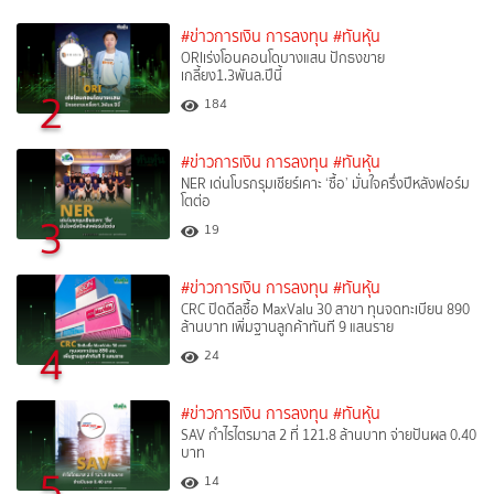
#ข่าวการเงิน การลงทุน
#ทันหุ้น
ORIเร่งโอนคอนโดบางแสน ปักธงขาย
เกลี้ยง1.3พันล.ปีนี้
2
184
#ข่าวการเงิน การลงทุน
#ทันหุ้น
NER เด่นโบรกรุมเชียร์เคาะ ‘ซื้อ’ มั่นใจครึ่งปีหลังฟอร์ม
โตต่อ
3
19
#ข่าวการเงิน การลงทุน
#ทันหุ้น
CRC ปิดดีลซื้อ MaxValu 30 สาขา ทุนจดทะเบียน 890
ล้านบาท เพิ่มฐานลูกค้าทันที 9 แสนราย
4
24
#ข่าวการเงิน การลงทุน
#ทันหุ้น
SAV กำไรไตรมาส 2 ที่ 121.8 ล้านบาท จ่ายปันผล 0.40
บาท
5
14