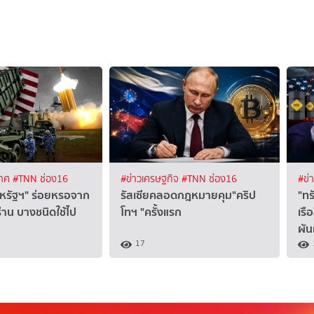
เทศ
#TNN ช่อง16
#ข่าวเศรษฐกิจ
#TNN ช่อง16
#ข่
หรัฐฯ" ร่อยหรอจาก
รัสเซียคลอดกฎหมายคุม"คริป
"ทร
าน บางชนิดใช้ไป
โทฯ "ครั้งแรก
เรื
ผั
17