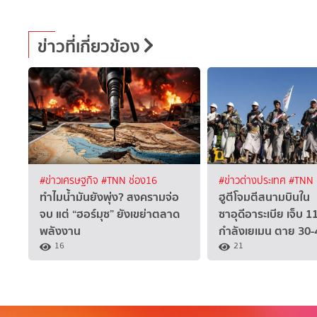
ข่าวที่เกี่ยวข้อง
#ข่าวเศรษฐกิจ
#TNN ช่อง16
#ข่าวต่างประเทศ
#TNN 
ทำไมน้ำมันยังพุ่ง? สงครามจ่อ
ฮูตีโจมตีสนามบินใน
จบ แต่ “ฮอร์มุซ” ยังเขย่าตลาด
ซาอุดีอาระเบีย เจ็บ 
พลังงาน
กำลังเยเมน ตาย 30-
16
21