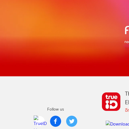
T
E
Follow us
อ