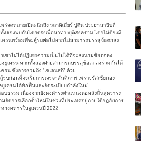
แพร่จดหมายเปิดผนึกถึง วลาดิเมียร์ ปูติน ประธานาธิบดี
้นำทั้งสองพบกันโดยตรงเพื่อหาทางยุติสงคราม โดยไม่ต้องมี
ายูเครนพร้อมที่จะสู้รบต่อไปหากไม่สามารถบรรลุข้อตกลง
งว่าเขาไม่ได้ปฏิเสธความเป็นไปได้ที่จะลงนามข้อตกลง
ของยูเครน หากทั้งสองฝ่ายสามารถบรรลุข้อตกลงร่วมกันได้
รน ซึ่งอาจรวมถึง "เซเลนสกี" ด้วย
รสู้รบก่อนที่จะเริ่มการเจรจาสันติภาพ เพราะรัสเซียมอง
ลยูเครนได้พักฟื้นและจัดระเบียบกำลังใหม่
ำที่ชอบธรรม เนื่องจากยังคงดำรงตำแหน่งต่อหลังสิ้นสุดวาระ
มจัดการเลือกตั้งใหม่ในช่วงที่ประเทศอยู่ภายใต้กฎอัยการ
ิการทางทหารในยูเครนปี 2022