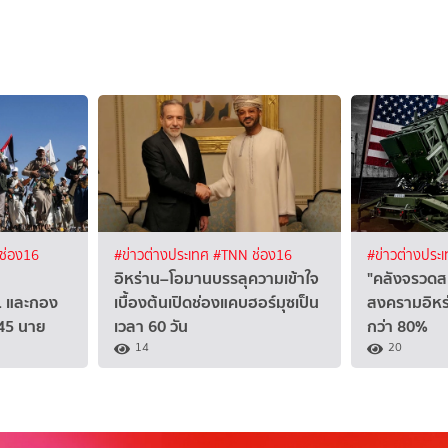
ช่อง16
#ข่าวต่างประเทศ
#TNN ช่อง16
#ข่าวต่างประ
อิหร่าน–โอมานบรรลุความเข้าใจ
"คลังจรวดส
11 และกอง
เบื้องต้นเปิดช่องแคบฮอร์มุซเป็น
สงครามอิหร่
45 นาย
เวลา 60 วัน
กว่า 80%
14
20