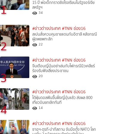
15 ปี พ่อเด็กกราดยิงโรงเรียนในรัฐจอร์เจีย
1
สหรัฐฯ
34
#ข่าวต่างประเทศ
#TNN ช่อง16
สเปนสั่งควบคุมชายแดนกับอิตาลี หลังกรณี
ผู้อพยพทะลัก
2
22
#ข่าวต่างประเทศ
#TNN ช่อง16
จีนเตือนญี่ปุ่นอย่าเล่นกับไฟกรณีนิวเคลียร์
ร้องรับฟังเสียงประชาชน
3
20
#ข่าวต่างประเทศ
#TNN ช่อง16
ไต้ฝุ่นดอลฟินขึ้นฝั่งญี่ปุ่นแล้ว ส่งผล 800
เที่ยวบินยกเลิกทันที
4
14
#ข่าวต่างประเทศ
#TNN ช่อง16
ซาอุฯ-ตุรกี-ปากีสถาน จับมือตั้ง NATO โลก