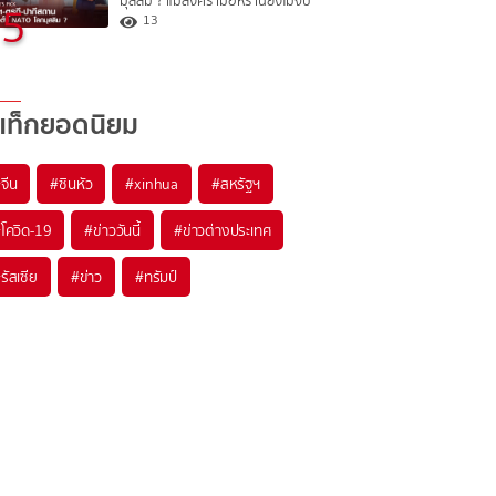
มุสลิม ? แม้สงครามอิหร่านยังไม่จบ
5
13
แท็กยอดนิยม
#
จีน
#
ซินหัว
#
xinhua
#
สหรัฐฯ
#
โควิด-19
#
ข่าววันนี้
#
ข่าวต่างประเทศ
#
รัสเซีย
#
ข่าว
#
ทรัมป์