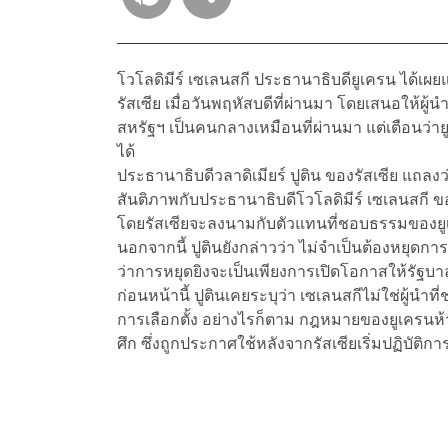
โวโลดิมีร์ เซเลนสกี ประธานาธิบดียูเครน ได้เผย
รัสเซีย เมื่อวันพฤหัสบดีที่ผ่านมา โดยเสนอให้ผู
สหรัฐฯ เป็นคนกลางเหมือนที่ผ่านมา แต่เตือนว่
ได้
ประธานาธิบดีวลาดิเมียร์ ปูติน ของรัสเซีย แถล
สันติภาพกับประธานาธิบดีโวโลดิมีร์ เซเลนสกี 
โดยรัสเซียจะลงนามกับตัวแทนที่ชอบธรรมของยูเค
นอกจากนี้ ปูตินยังกล่าวว่า ไม่จำเป็นต้องหยุดกา
ว่าการหยุดยิงจะเป็นเพียงการเปิดโอกาสให้รัฐบา
ก่อนหน้านี้ ปูตินเคยระบุว่า เซเลนสกีไม่ใช่ผู้น
การเลือกตั้ง อย่างไรก็ตาม กฎหมายของยูเครนห้า
ศึก ซึ่งถูกประกาศใช้หลังจากรัสเซียเริ่มปฏิบัต