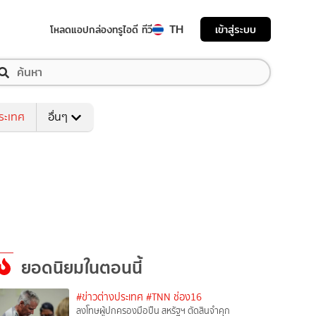
TH
เข้าสู่ระบบ
โหลดแอป
กล่องทรูไอดี ทีวี
ระเทศ
อื่นๆ
ยอดนิยมในตอนนี้
#ข่าวต่างประเทศ
#TNN ช่อง16
ลงโทษผู้ปกครองมือปืน สหรัฐฯ ตัดสินจำคุก