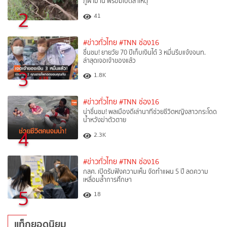
ภูผาม่าน พร้อมเปิดสาเหตุ
2
41
#ข่าวทั่วไทย
#TNN ช่อง16
ชื่นชม! ยายวัย 70 ปีเก็บเงินได้ 3 หมื่นรีบแจ้งจนท.
ล่าสุดเจอเจ้าของแล้ว
3
1.8K
#ข่าวทั่วไทย
#TNN ช่อง16
น่าชื่นชม! พลเมืองดีเล่านาทีช่วยชีวิตหญิงสาวกระโดด
น้ำหวังฆ่าตัวตาย
4
2.3K
#ข่าวทั่วไทย
#TNN ช่อง16
กสศ. เปิดรับฟังความเห็น จัดทำแผน 5 ปี ลดความ
เหลื่อมล้ำการศึกษา
5
18
แท็กยอดนิยม