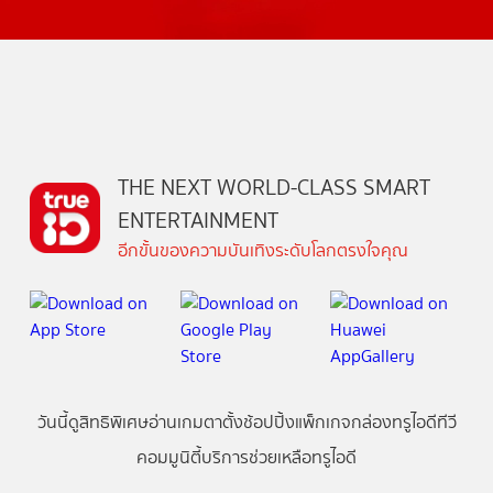
THE NEXT WORLD-CLASS SMART
ENTERTAINMENT
อีกขั้นของความบันเทิงระดับโลกตรงใจคุณ
วันนี้
ดู
สิทธิพิเศษ
อ่าน
เกม
ตาตั้ง
ช้อปปิ้ง
แพ็กเกจ
กล่องทรูไอดีทีวี
คอมมูนิตี้
บริการช่วยเหลือทรูไอดี