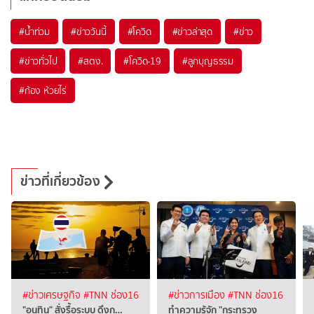
#
น้ำท่วม
#
ข่าววันนี้
#
โควิด
#
ข่าวล่าสุด
#
ข่าว
#
ข่าวทั่วไป
#
สตง.
#
โควิด-19
#
ลูกบุญธรรม
#
ก้อง ห้วยไร่
ข่าวที่เกี่ยวข้อง
#ข่าวเศรษฐกิจ
#TNN ช่อง16
#ข่าวการเมือง
#TNN ช่อง16
"อนุทิน" สั่งรื้อระบบ ดึงก…
ทำความรู้จัก "กระทรวง