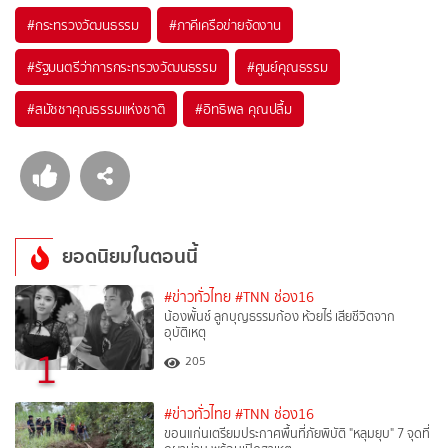
#
กระทรวงวัฒนธรรม
#
ภาคีเครือข่ายจัดงาน
#
รัฐมนตรีว่าการกระทรวงวัฒนธรรม
#
ศูนย์คุณธรรม
#
สมัชชาคุณธรรมแห่งชาติ
#
อิทธิพล คุณปลื้ม
ยอดนิยมในตอนนี้
#ข่าวทั่วไทย
#TNN ช่อง16
น้องพั้นช์ ลูกบุญธรรมก้อง ห้วยไร่ เสียชีวิตจาก
อุบัติเหตุ
1
205
#ข่าวทั่วไทย
#TNN ช่อง16
ขอนแก่นเตรียมประกาศพื้นที่ภัยพิบัติ "หลุมยุบ" 7 จุดที่