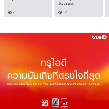
วัฒนธรรม…
28
52