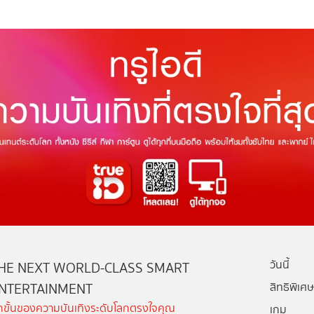
วันนี้
HE NEXT WORLD-CLASS SMART
NTERTAINMENT
สิทธิพิเศษ
ีกขั้นของความบันเทิงระดับโลกตรงใจคุณ
เกม