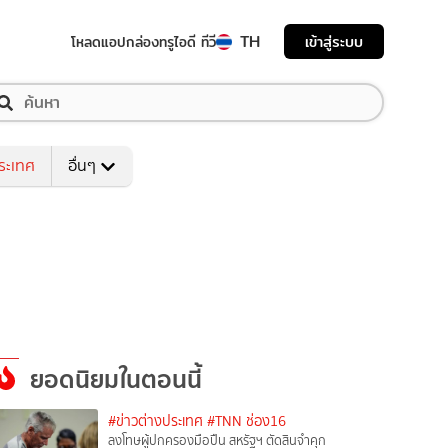
TH
เข้าสู่ระบบ
โหลดแอป
กล่องทรูไอดี ทีวี
ระเทศ
อื่นๆ
ยอดนิยมในตอนนี้
#ข่าวต่างประเทศ
#TNN ช่อง16
ลงโทษผู้ปกครองมือปืน สหรัฐฯ ตัดสินจำคุก