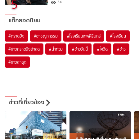
5
34
แท็กยอดนิยม
#
กราดยิง
#
อาชญากรรม
#
โรงเรียนเทพศิรินทร์
#
โรงเรียน
#
ข่าวกราดยิงล่าสุด
#
น้ำท่วม
#
ข่าววันนี้
#
โควิด
#
ข่าว
#
ข่าวล่าสุด
ข่าวที่เกี่ยวข้อง