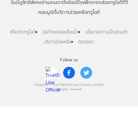
วันนี้
ดู
สิทธิพิเศษ
อ่าน
เกม
ตาตั้ง
ช้อปปิ้ง
แพ็กเกจ
กล่องทรูไอดีทีวี
คอมมูนิตี้
บริการช่วยเหลือทรูไอดี
เกี่ยวกับทรูไอดี
ข้อกำหนดและเงื่อนไข
นโยบายความเป็นส่วนตัว
บริการช่วยเหลือ
ติดต่อเรา
Follow us
Copyright © True Digital Group Company Limited.
All rights reserved