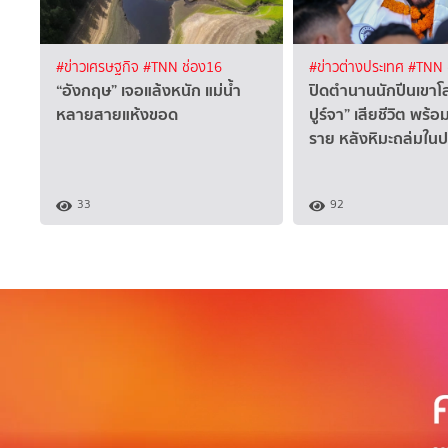
#ข่าวเศรษฐกิจ
#TNN ช่อง16
#ข่าวต่างประเทศ
#TNN 
“อังกฤษ” เจอแล้งหนัก แม่น้ำ
ปิดตำนานนักปีนเขาโลก
หลายสายแห้งขอด
ปูร์จา” เสียชีวิต พร
ราย หลังหิมะถล่มใน
33
92