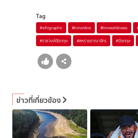
Tag
#
infographic
#
tnnonline
#
tnnworldnews
#
ราชวงศ์อังกฤษ
#
สหราชอาณาจักร
#
อังกฤษ
ข่าวที่เกี่ยวข้อง