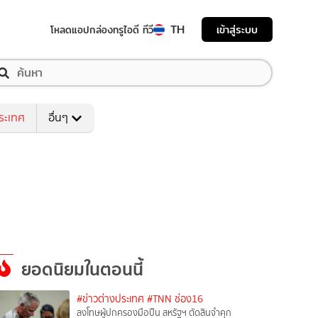
TH
เข้าสู่ระบบ
โหลดแอป
กล่องทรูไอดี ทีวี
ระเทศ
อื่นๆ
ยอดนิยมในตอนนี้
#ข่าวต่างประเทศ
#TNN ช่อง16
ลงโทษผู้ปกครองมือปืน สหรัฐฯ ตัดสินจำคุก