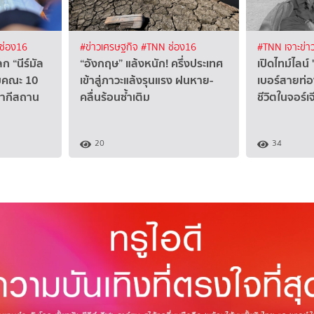
ช่อง16
#ข่าวเศรษฐกิจ
#TNN ช่อง16
#TNN เจาะข่า
 “นีร์มัล
“อังกฤษ” แล้งหนัก! ครึ่งประเทศ
เปิดไทม์ไลน์ 
้อมคณะ 10
เข้าสู่ภาวะแล้งรุนแรง ฝนหาย-
เบอร์สายท่อ
ปากีสถาน
คลื่นร้อนซ้ำเติม
ชีวิตในจอร์เจ
20
34