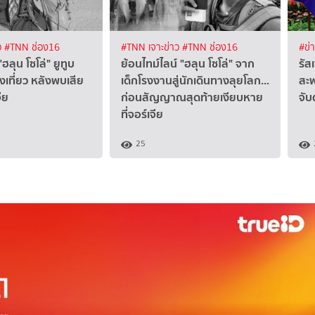
ว
#TNN ช่อง16
#TNN เจาะข่าว
#TNN ช่อง16
#ข่
"ฮลุน โซโล่" ยูทูบ
ย้อนไทม์ไลน์ "ฮลุน โซโล่" จาก
รัส
งเที่ยว หลังพบเสีย
เด็กโรงงานสู่นักเดินทางลุยโลก...
สะพ
ีย
ก่อนสัญญาณสุดท้ายเงียบหาย
จับ
ที่จอร์เจีย
25