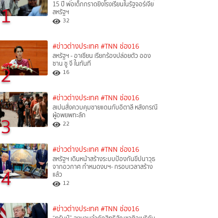
15 ปี พ่อเด็กกราดยิงโรงเรียนในรัฐจอร์เจีย
1
สหรัฐฯ
32
#ข่าวต่างประเทศ
#TNN ช่อง16
สหรัฐฯ - อาเซียน เรียกร้องปล่อยตัว ออง
ซาน ซู จี ในทันที
2
16
#ข่าวต่างประเทศ
#TNN ช่อง16
สเปนสั่งควบคุมชายแดนกับอิตาลี หลังกรณี
ผู้อพยพทะลัก
3
22
#ข่าวต่างประเทศ
#TNN ช่อง16
สหรัฐฯ เดินหน้าสร้างระบบป้องกันขีปนาวุธ
จากอวกาศ กำหนดงบฯ- กรอบเวลาสร้าง
4
แล้ว
12
#ข่าวต่างประเทศ
#TNN ช่อง16