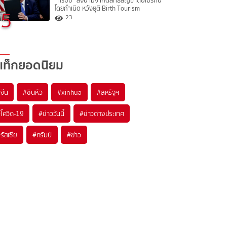
“ทรัมป์” ลงนามจำกัดสิทธิสัญชาติอเมริกัน
โดยกำเนิด หวังยุติ Birth Tourism
5
23
แท็กยอดนิยม
#
จีน
#
ซินหัว
#
xinhua
#
สหรัฐฯ
#
โควิด-19
#
ข่าววันนี้
#
ข่าวต่างประเทศ
#
รัสเซีย
#
ทรัมป์
#
ข่าว