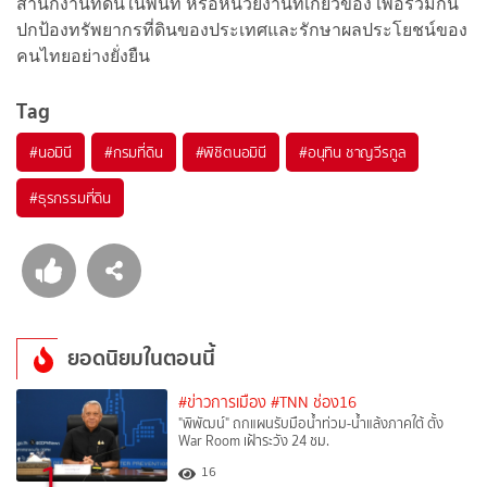
สำนักงานที่ดินในพื้นที่ หรือหน่วยงานที่เกี่ยวข้อง เพื่อร่วมกัน
ปกป้องทรัพยากรที่ดินของประเทศและรักษาผลประโยชน์ของ
คนไทยอย่างยั่งยืน
Tag
#
นอมินี
#
กรมที่ดิน
#
พิชิตนอมินี
#
อนุทิน ชาญวีรกูล
#
ธุรกรรมที่ดิน
ยอดนิยมในตอนนี้
#ข่าวการเมือง
#TNN ช่อง16
"พิพัฒน์" ถกแผนรับมือน้ำท่วม-น้ำแล้งภาคใต้ ตั้ง
War Room เฝ้าระวัง 24 ชม.
1
16