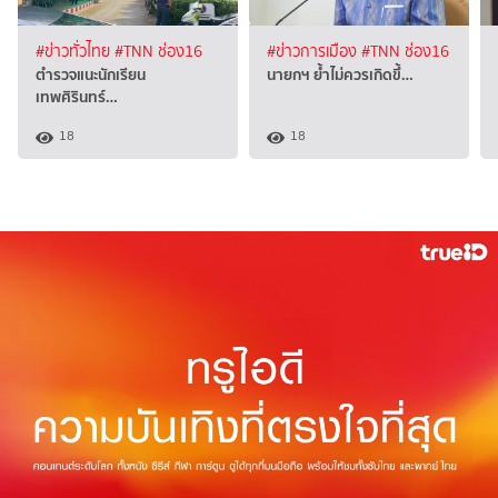
#ข่าวทั่วไทย
#TNN ช่อง16
#ข่าวการเมือง
#TNN ช่อง16
ตำรวจแนะนักเรียน
นายกฯ ย้ำไม่ควรเกิดขึ้…
เทพศิรินทร์…
18
18