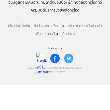
วันนี้
ดู
สิทธิพิเศษ
อ่าน
เกม
ตาตั้ง
ช้อปปิ้ง
แพ็กเกจ
กล่องทรูไอดีทีวี
คอมมูนิตี้
บริการช่วยเหลือทรูไอดี
เกี่ยวกับทรูไอดี
ข้อกำหนดและเงื่อนไข
นโยบายความเป็นส่วนตัว
บริการช่วยเหลือ
ติดต่อเรา
Follow us
Copyright © True Digital Group Company Limited.
All rights reserved