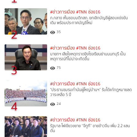
#ข่าวการเมือง
#TNN ช่อง16
ก.กลาง เห็นชอบมติกสถ. ยกเลิกบัญชีผู้สอบแข่งขัน
เดิม พร้อมประกาศบัญชีใหม่
2
35
#ข่าวการเมือง
#TNN ช่อง16
นายกฯ เสียใจเหตุกราดยิงโรงเรียนย่านนนทบุรี เป็น
เหตุการณ์ที่ไม่น่าจะเกิดขึ้น
3
75
#ข่าวการเมือง
#TNN ช่อง16
"ประธานชมรมกำนันผู้ใหญ่บ้านฯ” รับได้แก้กฎหมายลด
วาระเหลือ 5 ปี
4
24
#ข่าวการเมือง
#TNN ช่อง16
รัฐบาล ไฟเขียวขยาย “จีทูที” ขายข้าวจีน เพิ่ม 2.2 แสน
ตัน