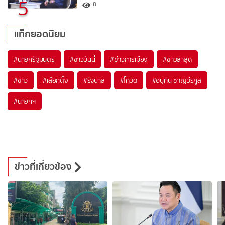
5
8
แท็กยอดนิยม
#
นายกรัฐมนตรี
#
ข่าววันนี้
#
ข่าวการเมือง
#
ข่าวล่าสุด
#
ข่าว
#
เลือกตั้ง
#
รัฐบาล
#
โควิด
#
อนุทิน ชาญวีรกูล
#
นายกฯ
ข่าวที่เกี่ยวข้อง