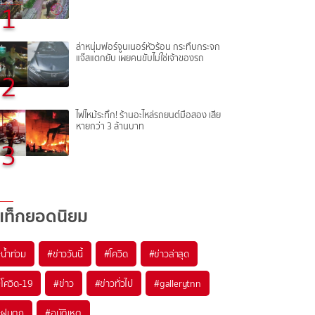
1
ล่าหนุ่มฟอร์จูนเนอร์หัวร้อน กระทืบกระจก
แจ๊สแตกยับ เผยคนขับไม่ใช่เจ้าของรถ
2
ไฟไหม้ระทึก! ร้านอะไหล่รถยนต์มือสอง เสีย
หายกว่า 3 ล้านบาท
3
แท็กยอดนิยม
#
น้ำท่วม
#
ข่าววันนี้
#
โควิด
#
ข่าวล่าสุด
#
โควิด-19
#
ข่าว
#
ข่าวทั่วไป
#
gallerytnn
#
ฝนตก
#
อุบัติเหตุ