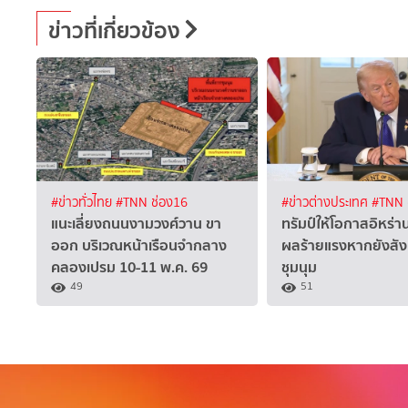
ข่าวที่เกี่ยวข้อง
#ข่าวทั่วไทย
#TNN ช่อง16
#ข่าวต่างประเทศ
#TNN 
แนะเลี่ยงถนนงามวงศ์วาน ขา
ทรัมป์ให้โอกาสอิหร่าน
ออก บริเวณหน้าเรือนจำกลาง
ผลร้ายแรงหากยังสังห
คลองเปรม 10-11 พ.ค. 69
ชุมนุม
49
51