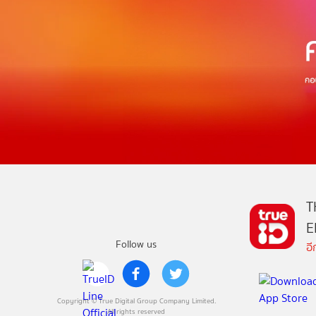
T
E
Follow us
อ
Copyright © True Digital Group Company Limited.
All rights reserved