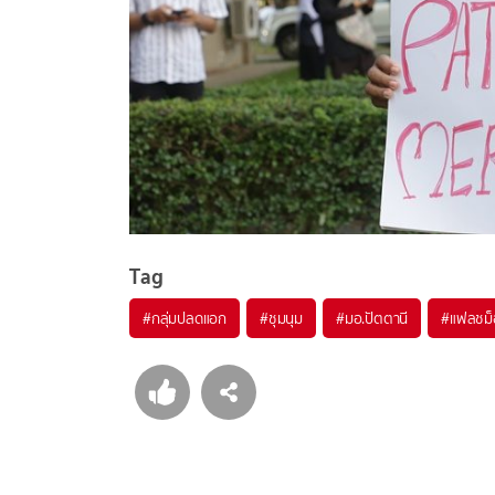
Tag
#
กลุ่มปลดแอก
#
ชุมนุม
#
มอ.ปัตตานี
#
แฟลชม