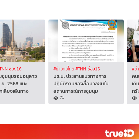
TNN ช่อง16
#ข่าวทั่วไทย
#TNN ช่อง16
#ข่
้มชุมนุมรอบอนุสาว
บช.น. ประสานแนวทางการ
คนอ
มิ.ย. 2568 แนะ
ปฏิบัติงานของสื่อมวลชนใน
เดิ
เลี่ยงเส้นทาง
สถานการณ์การชุมนุม
ทรั
71