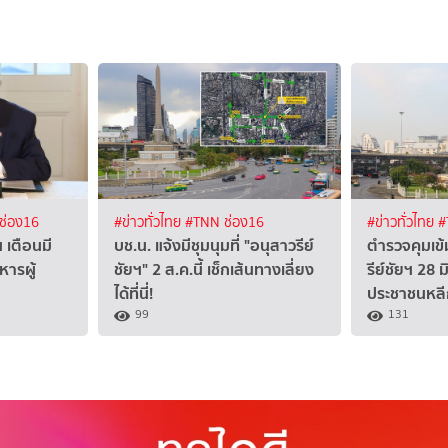
ช่อง16
#ข่าวทั่วไทย
#TNN ช่อง16
#ข่าวทั่วไทย
#
 เตือนมี
บช.น. แจ้งมีชุมนุมที่ "อนุสาวรีย์
ตำรวจคุมเข
ารผู้
ชัยฯ" 2 ส.ค.นี้ เช็กเส้นทางเลี่ยง
รีย์ชัยฯ 28 
ได้ที่นี่!
ประชาชนหลีก
99
131