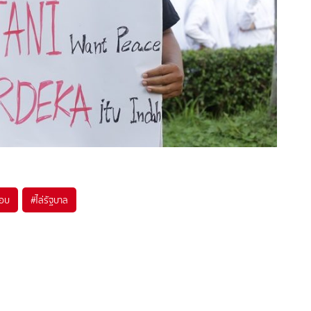
็อบ
#
ไล่รัฐบาล