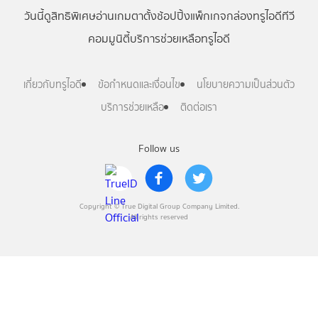
วันนี้
ดู
สิทธิพิเศษ
อ่าน
เกม
ตาตั้ง
ช้อปปิ้ง
แพ็กเกจ
กล่องทรูไอดีทีวี
คอมมูนิตี้
บริการช่วยเหลือทรูไอดี
เกี่ยวกับทรูไอดี
ข้อกำหนดและเงื่อนไข
นโยบายความเป็นส่วนตัว
บริการช่วยเหลือ
ติดต่อเรา
Follow us
Copyright © True Digital Group Company Limited.
All rights reserved