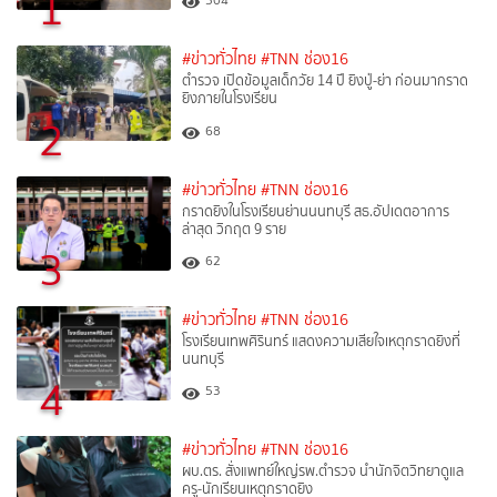
1
504
#ข่าวทั่วไทย
#TNN ช่อง16
ตำรวจ เปิดข้อมูลเด็กวัย 14 ปี ยิงปู่-ย่า ก่อนมากราด
ยิงภายในโรงเรียน
2
68
#ข่าวทั่วไทย
#TNN ช่อง16
กราดยิงในโรงเรียนย่านนนทบุรี สธ.อัปเดตอาการ
ล่าสุด วิกฤต 9 ราย
3
62
#ข่าวทั่วไทย
#TNN ช่อง16
โรงเรียนเทพศิรินทร์ แสดงความเสียใจเหตุกราดยิงที่
นนทบุรี
4
53
#ข่าวทั่วไทย
#TNN ช่อง16
ผบ.ตร. สั่งแพทย์ใหญ่รพ.ตำรวจ นำนักจิตวิทยาดูแล
ครู-นักเรียนเหตุกราดยิง