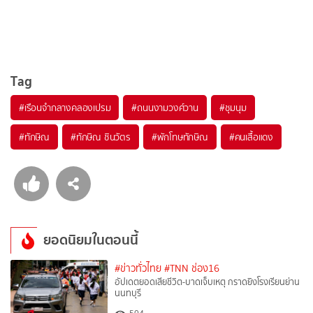
Tag
#
เรือนจำกลางคลองเปรม
#
ถนนงามวงศ์วาน
#
ชุมนุม
#
ทักษิณ
#
ทักษิณ ชินวัตร
#
พักโทษทักษิณ
#
คนเสื้อแดง
ยอดนิยมในตอนนี้
#ข่าวทั่วไทย
#TNN ช่อง16
อัปเดตยอดเสียชีวิต-บาดเจ็บเหตุ กราดยิงโรงเรียนย่าน
นนทบุรี