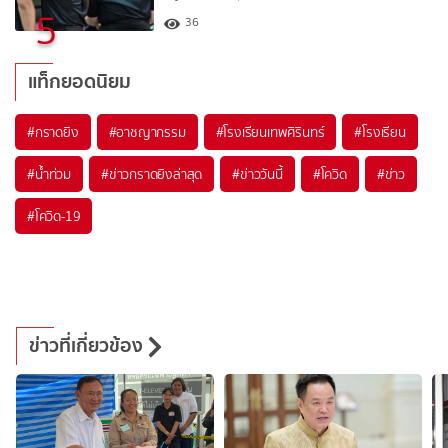
5
36
แท็กยอดนิยม
#
กราดยิง
#
อาชญากรรม
#
โรงเรียนเทพศิรินทร์
#
โรงเรียน
#
น้ำท่วม
#
ข่าวกราดยิงล่าสุด
#
ข่าววันนี้
#
โควิด
#
ข่าว
#
โควิด-19
ข่าวที่เกี่ยวข้อง