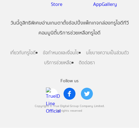
วันนี้
ดู
สิทธิพิเศษ
อ่าน
เกม
ตาตั้ง
ช้อปปิ้ง
แพ็กเกจ
กล่องทรูไอดีทีวี
คอมมูนิตี้
บริการช่วยเหลือทรูไอดี
เกี่ยวกับทรูไอดี
ข้อกำหนดและเงื่อนไข
นโยบายความเป็นส่วนตัว
บริการช่วยเหลือ
ติดต่อเรา
Follow us
Copyright © True Digital Group Company Limited.
All rights reserved