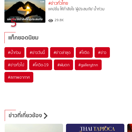
#ข่าวทั่วไทย
แคปชั่น ให้กำลังใจ 'ผู้ประสบภัย' น้ำท่วม
5
29.8K
แท็กยอดนิยม
#
น้ำท่วม
#
ข่าววันนี้
#
ข่าวล่าสุด
#
โควิด
#
ข่าว
#
ข่าวทั่วไป
#
โควิด-19
#
ฝนตก
#
gallerytnn
#
สภาพอากาศ
ข่าวที่เกี่ยวข้อง