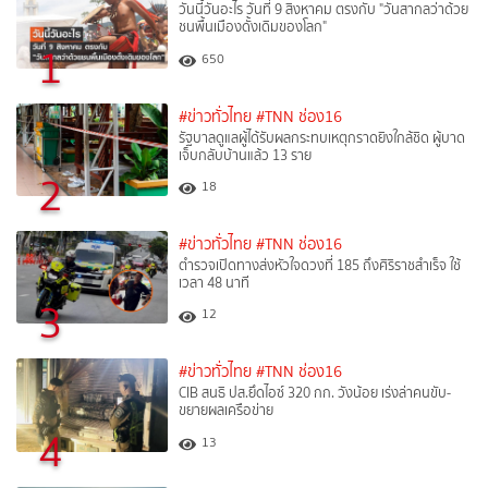
วันนี้วันอะไร วันที่ 9 สิงหาคม ตรงกับ "วันสากลว่าด้วย
ชนพื้นเมืองดั้งเดิมของโลก"
1
650
#ข่าวทั่วไทย
#TNN ช่อง16
รัฐบาลดูแลผู้ได้รับผลกระทบเหตุกราดยิงใกล้ชิด ผู้บาด
เจ็บกลับบ้านแล้ว 13 ราย
2
18
#ข่าวทั่วไทย
#TNN ช่อง16
ตำรวจเปิดทางส่งหัวใจดวงที่ 185 ถึงศิริราชสำเร็จ ใช้
เวลา 48 นาที
3
12
#ข่าวทั่วไทย
#TNN ช่อง16
CIB สนธิ ปส.ยึดไอซ์ 320 กก. วังน้อย เร่งล่าคนขับ-
ขยายผลเครือข่าย
4
13