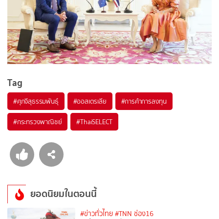
Tag
#
ศุภจีสุธรรมพันธุ์
#
ออสเตรเลีย
#
การค้าการลงทุน
#
กระทรวงพาณิชย์
#
ThaiSELECT
ยอดนิยมในตอนนี้
#ข่าวทั่วไทย
#TNN ช่อง16