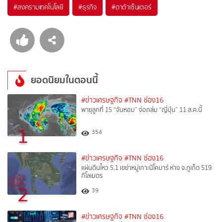
#
สงครามเทคโนโลยี
#
ธุรกิจ
#
ดาต้าเซ็นเตอร์
ยอดนิยมในตอนนี้
#ข่าวเศรษฐกิจ
#TNN ช่อง16
พายุลูกที่ 15 “จันหอม” จ่อถล่ม “ญี่ปุ่น” 11 ส.ค.นี้
1
354
#ข่าวเศรษฐกิจ
#TNN ช่อง16
แผ่นดินไหว 5.1 เขย่าหมู่เกาะนิโคบาร์ ห่าง จ.ภูเก็ต 519
กิโลเมตร
2
39
#ข่าวเศรษฐกิจ
#TNN ช่อง16