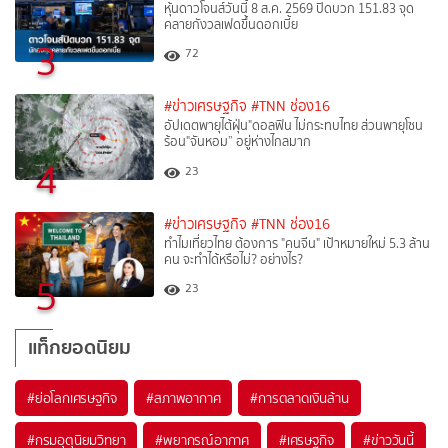
หุ้นดาวโจนส์วันนี้ 8 ส.ค. 2569 ปิดบวก 151.83 จุด
คลายกังวลเฟดขึ้นดอกเบี้ย
3
72
#ข่าวเศรษฐกิจ
#TNN ช่อง16
อัปเดตพายุไต้ฝุ่น"ดอลฟิน ไม่กระทบไทย ส่วนพายุโซน
ร้อน"จันหอม” อยู่ห่างไกลมาก
4
23
#ข่าวเศรษฐกิจ
#TNN ช่อง16
ทำไมเที่ยวไทย ต้องการ "คนจีน" เป้าหมายใหม่ 5.3 ล้าน
คน จะทำได้หรือไม่? อย่างไร?
5
23
แท็กยอดนิยม
#
ย่อโลกเศรษฐกิจ
#
สภาพอากาศ
#
การตลาดเงินล้าน
#
กรมอุตุนิยมวิทยา
#
พยากรณ์อากาศ
#
เศรษฐกิจ
#
ข่าววันนี้