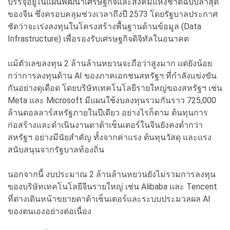
บรรจุอยู่ในแผนพัฒนาเศรษฐกิจและสังคมแห่งชาติฉบับล่าสุด
ของจีน ซึ่งครอบคลุมช่วงเวลาถึงปี 2573 โดยรัฐบาลประกาศ
ชัดว่าจะเร่งลงทุนในโครงสร้างพื้นฐานด้านข้อมูล (Data
Infrastructure) เพื่อรองรับเศรษฐกิจดิจิทัลในอนาคต
แม้ตัวเลขลงทุน 2 ล้านล้านหยวนจะถือว่าสูงมาก แต่ยังน้อย
กว่าการลงทุนด้าน AI ของภาคเอกชนสหรัฐฯ ที่กำลังแข่งขัน
กันอย่างดุเดือด โดยบริษัทเทคโนโลยีรายใหญ่ของสหรัฐฯ เช่น
Meta และ Microsoft มีแผนใช้งบลงทุนรวมกันราว 725,000
ล้านดอลลาร์สหรัฐภายในปีเดียว อย่างไรก็ตาม ต้นทุนการ
ก่อสร้างและดำเนินงานดาต้าเซ็นเตอร์ในจีนยังคงต่ำกว่า
สหรัฐฯ อย่างมีนัยสำคัญ ทั้งจากค่าแรง ต้นทุนวัสดุ และแรง
สนับสนุนจากรัฐบาลท้องถิ่น
นอกจากนี้ งบประมาณ 2 ล้านล้านหยวนยังไม่รวมการลงทุน
ของบริษัทเทคโนโลยีจีนรายใหญ่ เช่น Alibaba และ Tencent
ที่ต่างเดินหน้าขยายดาต้าเซ็นเตอร์และระบบประมวลผล AI
ของตนเองอย่างต่อเนื่อง