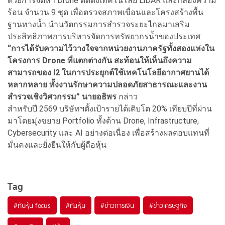
ด้วยการจัดหา Drone ติดตั้งเทคโนโลยี LiDAR และกล้องความ
ร้อน จำนวน 9 ชุด เพื่อตรวจสภาพเขื่อนและโครงสร้างพื้น
ฐานทางน้ำ นำนวัตกรรมการสำรวจระยะไกลมาเสริม
ประสิทธิภาพการบริหารจัดการทรัพยากรน้ำของประเทศ
“การได้รับความไว้วางใจจากหน่วยงานภาครัฐทั้งสองแห่งใน
โครงการ Drone ที่แตกต่างกัน สะท้อนให้เห็นถึงความ
สามารถของ I2 ในการประยุกต์ใช้เทคโนโลยีอากาศยานได้
หลากหลาย ทั้งงานรักษาความปลอดภัยสาธารณะและงาน
สำรวจเชิงวิศวกรรม” นายอธิพร
กล่าว
สำหรับปี 2569 บริษัทฯตั้งเป้ารายได้เติบโต 20% เทียบปีที่ผ่าน
มาโดยมุ่งขยาย Portfolio ทั้งด้าน Drone, Infrastructure,
Cybersecurity และ AI อย่างต่อเนื่อง เพื่อสร้างผลตอบแทนที่
มั่นคงและยั่งยืนให้กับผู้ถือหุ้น
Tag
#
ทันหุ้น focus
#
ทันหุ้น
#
ข่าวการเงิน
#
ข่าวเศรษฐกิจ