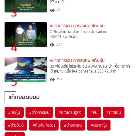
27 ส.ค.นี้
3
10
#ข่าวการเงิน การลงทุน
#ทันหุ้น
ORIเร่งโอนคอนโดบางแสน ปักธงขาย
เกลี้ยง1.3พันล.ปีนี้
4
154
#ข่าวการเงิน การลงทุน
#ทันหุ้น
บล.ฟินันเซีย ไซรัส หุ้นเด่น ADVANC แนะนำ “ซื้อ” ราคา
เป้าหมายเฉลี่ย IAA consensus 335.72 บาท
5
792
แท็กยอดนิยม
#
ทันหุ้น
#
ข่าวการเงิน
#
ข่าวเศรษฐกิจ
#
หุ้น
#
การเงิน
#
ข่าววันนี้
#
ทันหุ้น focus
#
ข่าวล่าสุด
#
ตลาดหุ้น