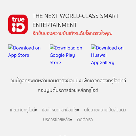
THE NEXT WORLD-CLASS SMART
ENTERTAINMENT
อีกขั้นของความบันเทิงระดับโลกตรงใจคุณ
วันนี้
ดู
สิทธิพิเศษ
อ่าน
เกม
ตาตั้ง
ช้อปปิ้ง
แพ็กเกจ
กล่องทรูไอดีทีวี
คอมมูนิตี้
บริการช่วยเหลือทรูไอดี
เกี่ยวกับทรูไอดี
ข้อกำหนดและเงื่อนไข
นโยบายความเป็นส่วนตัว
บริการช่วยเหลือ
ติดต่อเรา