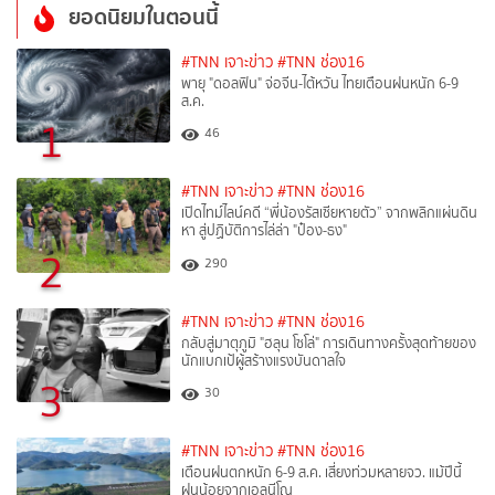
ยอดนิยมในตอนนี้
#TNN เจาะข่าว
#TNN ช่อง16
พายุ "ดอลฟิน" จ่อจีน-ไต้หวัน ไทยเตือนฝนหนัก 6-9
ส.ค.
1
46
#TNN เจาะข่าว
#TNN ช่อง16
เปิดไทม์ไลน์คดี “พี่น้องรัสเซียหายตัว” จากพลิกแผ่นดิน
หา สู่ปฏิบัติการไล่ล่า "ป๋อง-ธง"
2
290
#TNN เจาะข่าว
#TNN ช่อง16
กลับสู่มาตุภูมิ "ฮลุน โซโล่" การเดินทางครั้งสุดท้ายของ
นักแบกเป้ผู้สร้างแรงบันดาลใจ
3
30
#TNN เจาะข่าว
#TNN ช่อง16
เตือนฝนตกหนัก 6-9 ส.ค. เสี่ยงท่วมหลายจว. แม้ปีนี้
ฝนน้อยจากเอลนีโญ