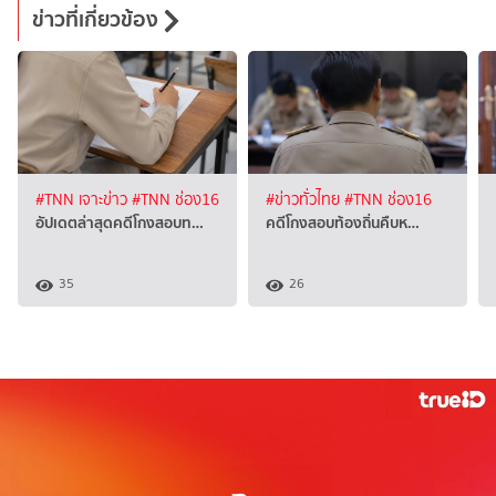
ข่าวที่เกี่ยวข้อง
#TNN เจาะข่าว
#TNN ช่อง16
#ข่าวทั่วไทย
#TNN ช่อง16
อัปเดตล่าสุดคดีโกงสอบท…
คดีโกงสอบท้องถิ่นคืบห…
35
26