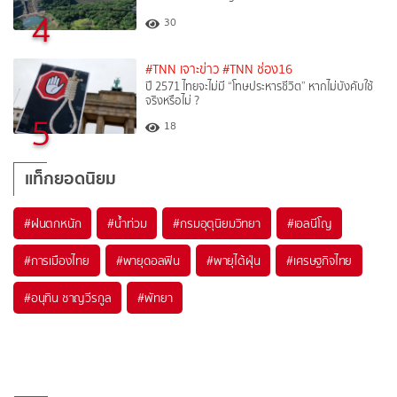
4
30
#TNN เจาะข่าว
#TNN ช่อง16
ปี 2571 ไทยจะไม่มี “โทษประหารชีวิต” หากไม่บังคับใช้
จริงหรือไม่ ?​
5
18
แท็กยอดนิยม
#
ฝนตกหนัก
#
น้ำท่วม
#
กรมอุตุนิยมวิทยา
#
เอลนีโญ
#
การเมืองไทย
#
พายุดอลฟิน
#
พายุไต้ฝุ่น
#
เศรษฐกิจไทย
#
อนุทิน ชาญวีรกูล
#
พัทยา