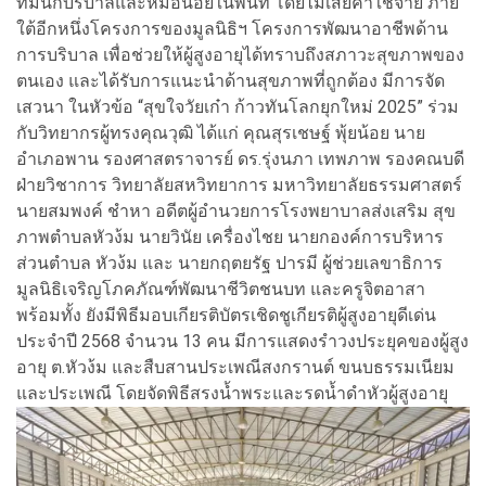
ทีมนักบริบาลและหมอน้อยในพื้นที่ โดยไม่เสียค่าใช้จ่าย ภาย
ใต้อีกหนึ่งโครงการของมูลนิธิฯ โครงการพัฒนาอาชีพด้าน
การบริบาล เพื่อช่วยให้ผู้สูงอายุได้ทราบถึงสภาวะสุขภาพของ
ตนเอง และได้รับการแนะนำด้านสุขภาพที่ถูกต้อง มีการจัด
เสวนา ในหัวข้อ “สุขใจวัยเก๋า ก้าวทันโลกยุกใหม่ 2025” ร่วม
กับวิทยากรผู้ทรงคุณวุฒิ ได้แก่ คุณสุรเชษฐ์ พุ้ยน้อย นาย
อำเภอพาน รองศาสตราจารย์ ดร.รุ่งนภา เทพภาพ รองคณบดี
ฝ่ายวิชาการ วิทยาลัยสหวิทยาการ มหาวิทยาลัยธรรมศาสตร์
นายสมพงค์ ชําหา อดีตผู้อํานวยการโรงพยาบาลส่งเสริม สุข
ภาพตําบลหัวง้ม นายวินัย เครื่องไชย นายกองค์การบริหาร
ส่วนตําบล หัวง้ม และ นายกฤตยรัฐ ปารมี ผู้ช่วยเลขาธิการ
มูลนิธิเจริญโภคภัณฑ์พัฒนาชีวิตชนบท และครูจิตอาสา
พร้อมทั้ง ยังมีพิธีมอบเกียรติบัตรเชิดชูเกียรติผู้สูงอายุดีเด่น
ประจําปี 2568 จํานวน 13 คน มีการแสดงรําวงประยุคของผู้สูง
อายุ ต.หัวง้ม และสืบสานประเพณีสงกรานต์ ขนบธรรมเนียม
และประเพณี โดยจัดพิธีสรงน้ำพระและรดน้ำดําหัวผู้สูงอายุ