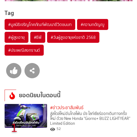
Tag
#
มูลนิธิเจริญโภคภัณฑ์พัฒนาชีวิตชนบท
#
ความกตัญญู
#
ผู้สูงอายุ
#
ซีพี
#
วันผู้สูงอายุแห่งชาติ 2568
#
ประเพณีสงกรานต์
ยอดนิยมในตอนนี้
#ข่าวประชาสัมพันธ์
สู่สไตล์ใหม่อันไกลโพ้น บัซ ไลท์เยียร์ออกเดินทางครั้ง
ใหม่ ด้วย New Honda "Giorno+ BUZZ LIGHTYEAR"
1
Limited Edition
52