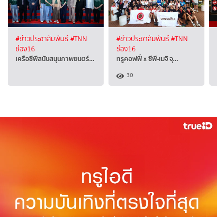
#ข่าวประชาสัมพันธ์
#TNN
#ข่าวประชาสัมพันธ์
#TNN
ช่อง16
ช่อง16
เครือซีพีสนับสนุนภาพยนตร์…
ทรูคอฟฟี่ x ซีพี-เมจิ จุ…
30