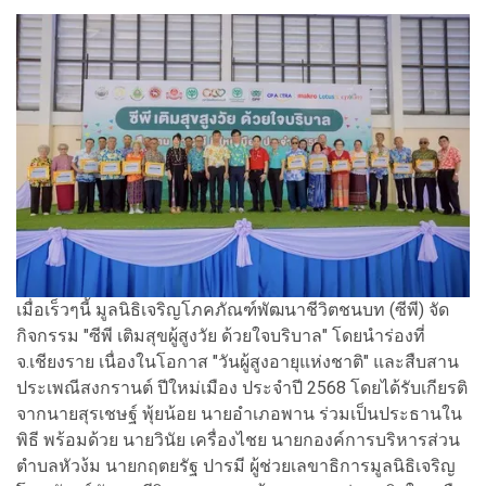
เมื่อเร็วๆนี้ มูลนิธิเจริญโภคภัณฑ์พัฒนาชีวิตชนบท (ซีพี) จัด
กิจกรรม "ซีพี เติมสุขผู้สูงวัย ด้วยใจบริบาล" โดยนำร่องที่
จ.เชียงราย เนื่องในโอกาส "วันผู้สูงอายุแห่งชาติ" และสืบสาน
ประเพณีสงกรานต์ ปีใหม่เมือง ประจำปี 2568 โดยได้รับเกียรติ
จากนายสุรเชษฐ์ พุ้ยน้อย นายอำเภอพาน ร่วมเป็นประธานใน
พิธี พร้อมด้วย นายวินัย เครื่องไชย นายกองค์การบริหารส่วน
ตำบลหัวง้ม นายกฤตยรัฐ ปารมี ผู้ช่วยเลขาธิการมูลนิธิเจริญ