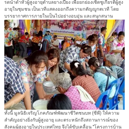
รดน้ำดำหัวผู้สูงอายุตำบลยางเปียง เพื่อยกย่องเชิดชูเกียรติผู้สูง
อายุในชุมชน เป็นเวทีแสดงออกถึงความกตัญญูกตเวที โดย
บรรยากาศการภายในเป็นไปอย่างอบอุ่น และสนุกสนาน
ทั้งนี้ มูลนิธิเจริญโภคภัณฑ์พัฒนาชีวิตชนบท (ซีพี) ให้ความ
สำคัญอย่างยิ่งกับผู้สูงอายุ และตระหนักถึงสถานการณ์ของ
สังคมผู้สูงอายุในประเทศไทย จึงได้ขับเคลื่อน "โครงการบ้าน