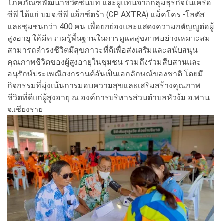
โภคภัณฑ์พัฒนาชีวิตชนบท และผู้แทนจากกลุ่มธุรกิจในเครือ
ซีพี ได้แก่ บมจ.ซีพี แอ็กซ์ตร้า (CP AXTRA) แม็คโคร -โลตัส
และชุมชนกว่า 400 คน เพื่อยกย่องและแสดงความกตัญญูต่อผู้
สูงอายุ ให้มีความรู้พื้นฐานในการดูแลสุขภาพอย่างเหมาะสม
สามารถดำรงชีวิตมีสุขภาวะที่ดีเพื่อส่งเสริมและสนับสนุน
คุณภาพชีวิตของผู้สูงอายุในชุมชน รวมถึงร่วมสืบสานและ
อนุรักษ์ประเพณีสงกรานต์อันเป็นเอกลักษณ์ของชาติ โดยมี
กิจกรรมที่มุ่งเน้นการมอบความสุขและเสริมสร้างคุณภาพ
ชีวิตที่ดีแก่ผู้สูงอายุ ณ องค์การบริหารส่วนตำบลหัวง้ม อ.พาน
จ.เชียงราย