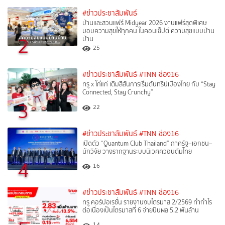
#ข่าวประชาสัมพันธ์
บ้านและสวนแฟร์ Midyear 2026 งานแฟร์สุดพิเศษ
มอบความสุขให้ทุกคน ในคอนเซ็ปต์ ความสุขแบบบ้าน
2
บ้าน
25
#ข่าวประชาสัมพันธ์
#TNN ช่อง16
ทรู x โก๋แก่ เติมสีสันการเริ่มต้นทริปเมืองไทย กับ “Stay
Connected, Stay Crunchy”
3
22
#ข่าวประชาสัมพันธ์
#TNN ช่อง16
เปิดตัว “Quantum Club Thailand” ภาครัฐ–เอกชน–
นักวิจัย วางรากฐานระบบนิเวศควอนตัมไทย
4
16
#ข่าวประชาสัมพันธ์
#TNN ช่อง16
ทรู คอร์ปอเรชั่น รายงานงบไตรมาส 2/2569 ทำกำไร
ต่อเนื่องเป็นไตรมาสที่ 6 จ่ายปันผล 5.2 พันล้าน
14