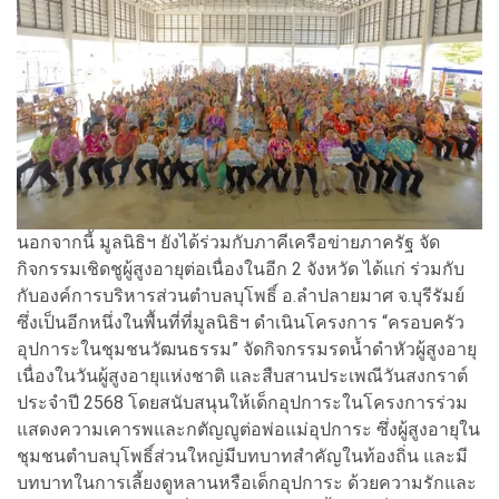
นอกจากนี้ มูลนิธิฯ ยังได้ร่วมกับภาคีเครือข่ายภาครัฐ จัด
กิจกรรมเชิดชูผู้สูงอายุต่อเนื่องในอีก 2 จังหวัด ได้แก่ ร่วมกับ
กับองค์การบริหารส่วนตำบลบุโพธิ์ อ.ลำปลายมาศ จ.บุรีรัมย์
ซึ่งเป็นอีกหนึ่งในพื้นที่ที่มูลนิธิฯ ดำเนินโครงการ “ครอบครัว
อุปการะในชุมชนวัฒนธรรม” จัดกิจกรรมรดน้ำดำหัวผู้สูงอายุ
เนื่องในวันผู้สูงอายุแห่งชาติ และสืบสานประเพณีวันสงกราต์
ประจำปี 2568 โดยสนับสนุนให้เด็กอุปการะในโครงการร่วม
แสดงความเคารพและกตัญญูต่อพ่อแม่อุปการะ ซึ่งผู้สูงอายุใน
ชุมชนตำบลบุโพธิ์ส่วนใหญ่มีบทบาทสำคัญในท้องถิ่น และมี
บทบาทในการเลี้ยงดูหลานหรือเด็กอุปการะ ด้วยความรักและ