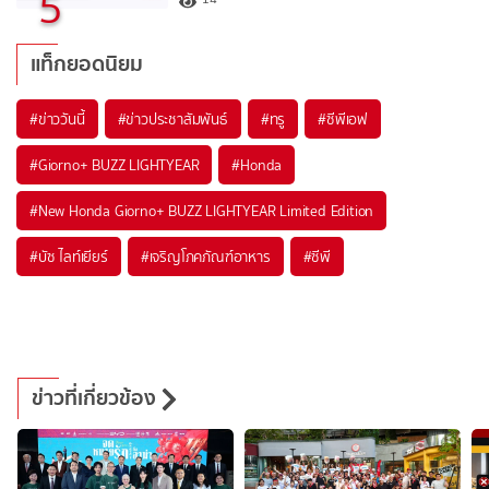
5
แท็กยอดนิยม
#
ข่าววันนี้
#
ข่าวประชาสัมพันธ์
#
ทรู
#
ซีพีเอฟ
#
Giorno+ BUZZ LIGHTYEAR
#
Honda
#
New Honda Giorno+ BUZZ LIGHTYEAR Limited Edition
#
บัซ ไลท์เยียร์
#
เจริญโภคภัณฑ์อาหาร
#
ซีพี
ข่าวที่เกี่ยวข้อง