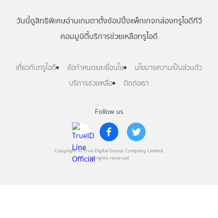
วันนี้
ดู
สิทธิพิเศษ
อ่าน
เกม
ตาตั้ง
ช้อปปิ้ง
แพ็กเกจ
กล่องทรูไอดีทีวี
คอมมูนิตี้
บริการช่วยเหลือทรูไอดี
เกี่ยวกับทรูไอดี
ข้อกำหนดและเงื่อนไข
นโยบายความเป็นส่วนตัว
บริการช่วยเหลือ
ติดต่อเรา
Follow us
Copyright © True Digital Group Company Limited.
All rights reserved