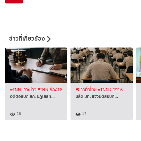
ข่าวที่เกี่ยวข้อง
#TNN เจาะข่าว
#TNN ช่อง16
#ข่าวทั่วไทย
#TNN ช่อง16
อดีตอธิบดี สถ. ปฏิเสธท…
ปลัด มท. แจงมติสอบท…
18
17