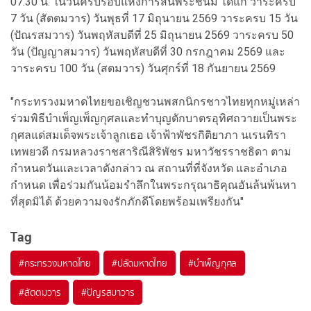
07.30 น. ในวันครบรอบแห่งการสิ้นพระชนม์ ได้แก่ วาระครบ
7 วัน (สัตตมวาร) วันพุธที่ 17 มิถุนายน 2569 วาระครบ 15 วัน
(ปัณรสมวาร) วันพฤหัสบดีที่ 25 มิถุนายน 2569 วาระครบ 50
วัน (ปัญญาสมวาร) วันพฤหัสบดีที่ 30 กรกฎาคม 2569 และ
วาระครบ 100 วัน (สตมวาร) วันศุกร์ที่ 18 กันยายน 2569
"กระทรวงมหาดไทยขอเชิญชวนพสกนิกรชาวไทยทุกหมู่เหล่า
ร่วมพิธีบำเพ็ญเพ็ญกุศลและทำบุญตักบาตรอุทิศถวายเป็นพระ
กุศลแด่สมเด็จพระเจ้าลูกเธอ เจ้าฟ้าพัชรกิติยาภา นเรนทิรา
เทพยวดี กรมหลวงราชสาริณีสิริพัชร มหาวัชรราชธิดา ตาม
กำหนดวันและเวลาดังกล่าว ณ สถานที่ที่จังหวัด และอำเภอ
กำหนด เพื่อร่วมกันน้อมรำลึกในพระกรุณาธิคุณอันล้นพ้นหา
ที่สุดมิได้ ด้วยความจงรักภักดีโดยพร้อมเพรียงกัน"
Tag
#
กระทรวงมหาดไทย
#
ปลัดมหาดไทย
#
บำเพ็ญกุศล
#
สัตตมวาร
#
ปัญรสมาวาร