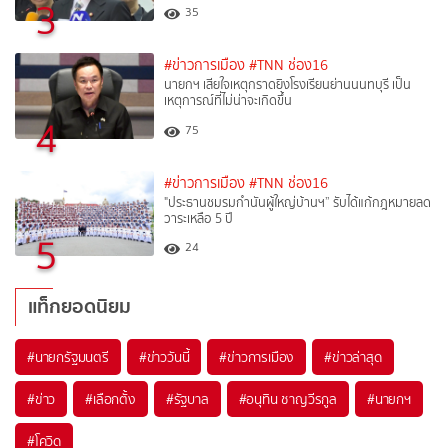
3
35
#ข่าวการเมือง
#TNN ช่อง16
นายกฯ เสียใจเหตุกราดยิงโรงเรียนย่านนนทบุรี เป็น
เหตุการณ์ที่ไม่น่าจะเกิดขึ้น
4
75
#ข่าวการเมือง
#TNN ช่อง16
"ประธานชมรมกำนันผู้ใหญ่บ้านฯ” รับได้แก้กฎหมายลด
วาระเหลือ 5 ปี
5
24
แท็กยอดนิยม
#
นายกรัฐมนตรี
#
ข่าววันนี้
#
ข่าวการเมือง
#
ข่าวล่าสุด
#
ข่าว
#
เลือกตั้ง
#
รัฐบาล
#
อนุทิน ชาญวีรกูล
#
นายกฯ
#
โควิด