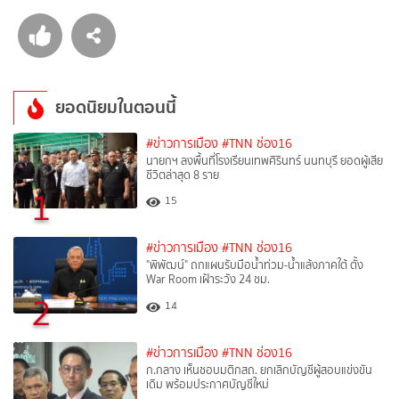
ยอดนิยมในตอนนี้
#ข่าวการเมือง
#TNN ช่อง16
นายกฯ ลงพื้นที่โรงเรียนเทพศิรินทร์ นนทบุรี ยอดผู้เสีย
ชีวิตล่าสุด 8 ราย
1
15
#ข่าวการเมือง
#TNN ช่อง16
"พิพัฒน์" ถกแผนรับมือน้ำท่วม-น้ำแล้งภาคใต้ ตั้ง
War Room เฝ้าระวัง 24 ชม.
2
14
#ข่าวการเมือง
#TNN ช่อง16
ก.กลาง เห็นชอบมติกสถ. ยกเลิกบัญชีผู้สอบแข่งขัน
เดิม พร้อมประกาศบัญชีใหม่