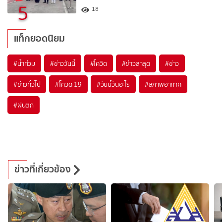
5
18
แท็กยอดนิยม
#
น้ำท่วม
#
ข่าววันนี้
#
โควิด
#
ข่าวล่าสุด
#
ข่าว
#
ข่าวทั่วไป
#
โควิด-19
#
วันนี้วันอะไร
#
สภาพอากาศ
#
ฝนตก
ข่าวที่เกี่ยวข้อง