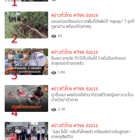
1
#ข่าวทั่วไทย
#TNN ช่อง16
ขอนแก่นเตรียมประกาศพื้นที่ภัยพิบัติ "หลุมยุบ" 7 จุดที่
ภูผาม่าน พร้อมเปิดสาเหตุ
2
42
#ข่าวทั่วไทย
#TNN ช่อง16
ชื่นชม! ยายวัย 70 ปีเก็บเงินได้ 3 หมื่นรีบแจ้งจนท.
ล่าสุดเจอเจ้าของแล้ว
3
1.8K
#ข่าวทั่วไทย
#TNN ช่อง16
น่าชื่นชม! พลเมืองดีเล่านาทีช่วยชีวิตหญิงสาวกระโดด
น้ำหวังฆ่าตัวตาย
4
2.3K
#ข่าวทั่วไทย
#TNN ช่อง16
“ฮลุน โซโล่” กลับถึงไทยแล้ว เตรียมส่งร่างชันสูตรหา
สาเหตุเสียชีวิต