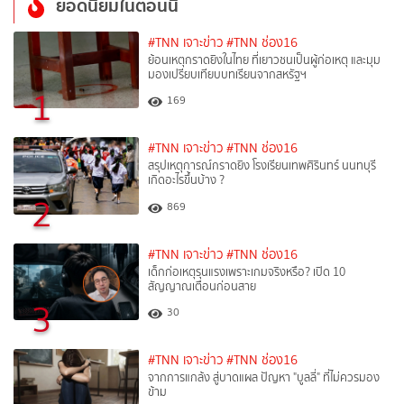
ยอดนิยมในตอนนี้
#TNN เจาะข่าว
#TNN ช่อง16
ย้อนเหตุกราดยิงในไทย ที่เยาวชนเป็นผู้ก่อเหตุ และมุม
มองเปรียบเทียบบทเรียนจากสหรัฐฯ
1
169
#TNN เจาะข่าว
#TNN ช่อง16
สรุปเหตุการณ์กราดยิง โรงเรียนเทพศิรินทร์ นนทบุรี
เกิดอะไรขึ้นบ้าง ?
2
869
#TNN เจาะข่าว
#TNN ช่อง16
เด็กก่อเหตุรุนแรงเพราะเกมจริงหรือ? เปิด 10
สัญญาณเตือนก่อนสาย
3
30
#TNN เจาะข่าว
#TNN ช่อง16
จากการแกล้ง สู่บาดแผล ปัญหา "บูลลี่" ที่ไม่ควรมอง
ข้าม