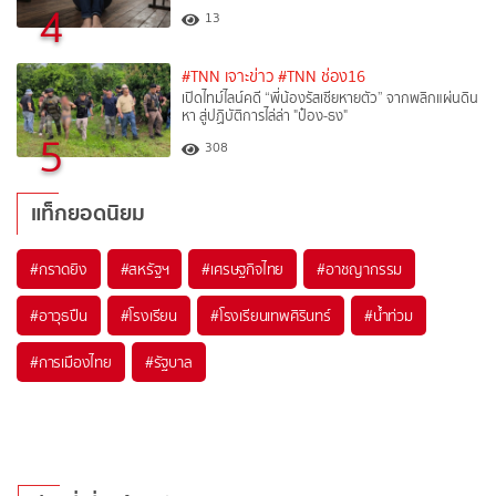
4
13
#TNN เจาะข่าว
#TNN ช่อง16
เปิดไทม์ไลน์คดี “พี่น้องรัสเซียหายตัว” จากพลิกแผ่นดิน
หา สู่ปฏิบัติการไล่ล่า "ป๋อง-ธง"
5
308
แท็กยอดนิยม
#
กราดยิง
#
สหรัฐฯ
#
เศรษฐกิจไทย
#
อาชญากรรม
#
อาวุธปืน
#
โรงเรียน
#
โรงเรียนเทพศิรินทร์
#
น้ำท่วม
#
การเมืองไทย
#
รัฐบาล