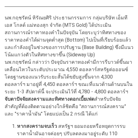
นพ.กฤชรัตน์ หิรัณยศิริ ประธานกรรมการ กลุ่มบริษัท เอ็มที
เอส โกลด์ แม่ทองสุก จำกัด (MTS Gold) ได้ประเมิน
สถานการณ์ราคาทองคำในปัจจุบัน โดยระบุว่าทิศทางของ
ราคาทองคำได้ผ่านจุดต่ำสุด (Bottom) ไปเป็นที่เรียบร้อยแล้ว
และกำลังอยู่ในช่วงของการปรับฐาน (Base Building) ซึ่งมีแนว
โน้มแกว่งตัวในทิศทางขาขึ้น (Sideway Up)
นพ.กฤชรัตน์ กล่าวว่า ปัจจุบันราคาทองคำมีการรีบาวด์ขึ้นมา
เคลื่อนไหวในระดับประมาณ 4,550 ดอลลาร์สหรัฐต่อออนซ์
โดยฐานของแนวรับระยะสั้นได้ขยับสูงขึ้นจาก 4,300
ดอลลาร์ฯ มาอยู่ที่ 4,450 ดอลลาร์ฯ ขณะที่แนวต้านด้านบนใน
ระยะ 1-3 สัปดาห์นี้ จะประเมินไว้ที่ 4,780 - 4,800 ดอลลาร์ฯ
จับตาปัจจัยสงครามและทิศทางดอกเบี้ยเฟด
สำหรับปัจจัย
สำคัญที่ต้องติดตามอย่างใกล้ชิดคือ "สถานการณ์สงคราม"
และ "ราคาน้ำมัน" โดยแบ่งเป็น 2 กรณี ได้แก่
หากสงครามจบเร็ว
สหรัฐฯ ยอมถอยหรือหยุดการรบ
ราคาน้ำมันอาจค่อยๆ ปรับลดลงมาอยู่ระดับ 110