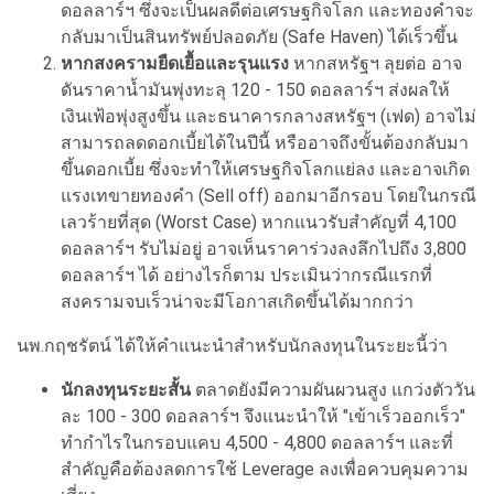
ดอลลาร์ฯ ซึ่งจะเป็นผลดีต่อเศรษฐกิจโลก และทองคำจะ
กลับมาเป็นสินทรัพย์ปลอดภัย (Safe Haven) ได้เร็วขึ้น
หากสงครามยืดเยื้อและรุนแรง
หากสหรัฐฯ ลุยต่อ อาจ
ดันราคาน้ำมันพุ่งทะลุ 120 - 150 ดอลลาร์ฯ ส่งผลให้
เงินเฟ้อพุ่งสูงขึ้น และธนาคารกลางสหรัฐฯ (เฟด) อาจไม่
สามารถลดดอกเบี้ยได้ในปีนี้ หรืออาจถึงขั้นต้องกลับมา
ขึ้นดอกเบี้ย ซึ่งจะทำให้เศรษฐกิจโลกแย่ลง และอาจเกิด
แรงเทขายทองคำ (Sell off) ออกมาอีกรอบ โดยในกรณี
เลวร้ายที่สุด (Worst Case) หากแนวรับสำคัญที่ 4,100
ดอลลาร์ฯ รับไม่อยู่ อาจเห็นราคาร่วงลงลึกไปถึง 3,800
ดอลลาร์ฯ ได้ อย่างไรก็ตาม ประเมินว่ากรณีแรกที่
สงครามจบเร็วน่าจะมีโอกาสเกิดขึ้นได้มากกว่า
นพ.กฤชรัตน์ ได้ให้คำแนะนำสำหรับนักลงทุนในระยะนี้ว่า
นักลงทุนระยะสั้น
ตลาดยังมีความผันผวนสูง แกว่งตัววัน
ละ 100 - 300 ดอลลาร์ฯ จึงแนะนำให้ "เข้าเร็วออกเร็ว"
ทำกำไรในกรอบแคบ 4,500 - 4,800 ดอลลาร์ฯ และที่
สำคัญคือต้องลดการใช้ Leverage ลงเพื่อควบคุมความ