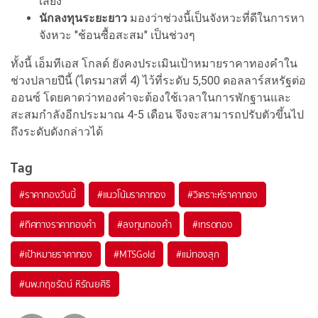
เสี่ยง
นักลงทุนระยะยาว
มองว่าช่วงนี้เป็นจังหวะที่ดีในการหา
จังหวะ "ช้อนซื้อสะสม" เป็นช่วงๆ
ทั้งนี้ เอ็มทีเอส โกลด์ ยังคงประเมินเป้าหมายราคาทองคำใน
ช่วงปลายปีนี้ (ไตรมาสที่ 4) ไว้ที่ระดับ 5,500 ดอลลาร์สหรัฐต่อ
ออนซ์ โดยคาดว่าทองคำจะต้องใช้เวลาในการพักฐานและ
สะสมกำลังอีกประมาณ 4-5 เดือน จึงจะสามารถปรับตัวขึ้นไป
ถึงระดับดังกล่าวได้
Tag
#
ราคาทองวันนี้
#
แนวโน้มราคาทอง
#
วิเคราะห์ราคาทอง
#
ทิศทางราคาทองคำ
#
ลงทุนทองคำ
#
เทรดทอง
#
เป้าหมายราคาทอง
#
MTSGold
#
แม่ทองสุก
#
นพ.กฤชรัตน์ หิรัณยศิริ