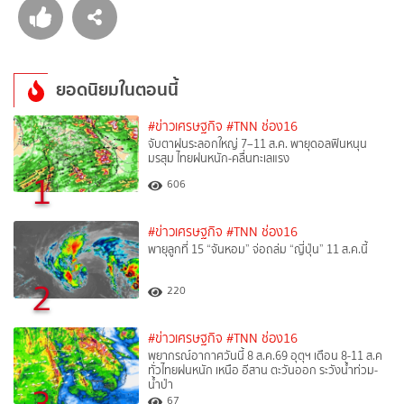
ยอดนิยมในตอนนี้
#ข่าวเศรษฐกิจ
#TNN ช่อง16
จับตาฝนระลอกใหญ่ 7–11 ส.ค. พายุดอลฟินหนุน
มรสุม ไทยฝนหนัก-คลื่นทะเลแรง
1
606
#ข่าวเศรษฐกิจ
#TNN ช่อง16
พายุลูกที่ 15 “จันหอม” จ่อถล่ม “ญี่ปุ่น” 11 ส.ค.นี้
2
220
#ข่าวเศรษฐกิจ
#TNN ช่อง16
พยากรณ์อากาศวันนี้ 8 ส.ค.69 อุตุฯ เตือน 8-11 ส.ค
ทั่วไทยฝนหนัก เหนือ อีสาน ตะวันออก ระวังน้ำท่วม-
น้ำป่า
3
67