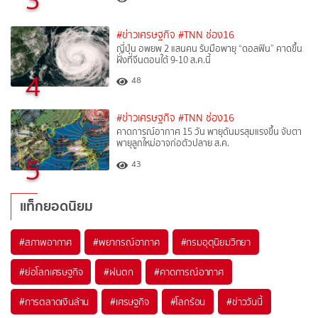
#ข่าวเศรษฐกิจ
#TNN ช่อง16
ญี่ปุ่น อพยพ 2 แสนคน รับมือพายุ “ดอลฟิน” คาดขึ้น
ฝั่งที่จีนตอนใต้ 9-10 ส.ค.นี้
4
48
#ข่าวเศรษฐกิจ
#TNN ช่อง16
คาดการณ์อากาศ 15 วัน พายุดันมรสุมแรงขึ้น จับตา
พายุลูกใหม่อาจก่อตัวปลาย ส.ค.
5
43
แท็กยอดนิยม
#
สภาพอากาศ
#
พยากรณ์อากาศ
#
กรมอุตุนิยมวิทยา
#
ย่อโลกเศรษฐกิจ
#
ฝนตก
#
คาดการณ์อากาศ
#
การตลาดเงินล้าน
#
เศรษฐกิจ
#
โลกร้อน
#
ข่าววันนี้