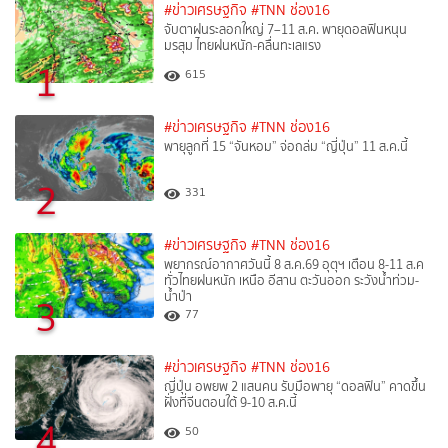
#ข่าวเศรษฐกิจ
#TNN ช่อง16
จับตาฝนระลอกใหญ่ 7–11 ส.ค. พายุดอลฟินหนุน
มรสุม ไทยฝนหนัก-คลื่นทะเลแรง
1
615
#ข่าวเศรษฐกิจ
#TNN ช่อง16
พายุลูกที่ 15 “จันหอม” จ่อถล่ม “ญี่ปุ่น” 11 ส.ค.นี้
2
331
#ข่าวเศรษฐกิจ
#TNN ช่อง16
พยากรณ์อากาศวันนี้ 8 ส.ค.69 อุตุฯ เตือน 8-11 ส.ค
ทั่วไทยฝนหนัก เหนือ อีสาน ตะวันออก ระวังน้ำท่วม-
น้ำป่า
3
77
#ข่าวเศรษฐกิจ
#TNN ช่อง16
ญี่ปุ่น อพยพ 2 แสนคน รับมือพายุ “ดอลฟิน” คาดขึ้น
ฝั่งที่จีนตอนใต้ 9-10 ส.ค.นี้
4
50