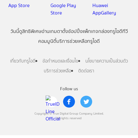
วันนี้
ดู
สิทธิพิเศษ
อ่าน
เกม
ตาตั้ง
ช้อปปิ้ง
แพ็กเกจ
กล่องทรูไอดีทีวี
คอมมูนิตี้
บริการช่วยเหลือทรูไอดี
เกี่ยวกับทรูไอดี
ข้อกำหนดและเงื่อนไข
นโยบายความเป็นส่วนตัว
บริการช่วยเหลือ
ติดต่อเรา
Follow us
Copyright © True Digital Group Company Limited.
All rights reserved