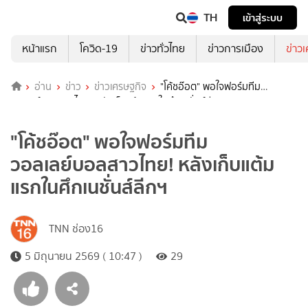
TH
เข้าสู่ระบบ
หน้าแรก
โควิด-19
ข่าวทั่วไทย
ข่าวการเมือง
ข่าว
อ่าน
ข่าว
ข่าวเศรษฐกิจ
"โค้ชอ๊อต" พอใจฟอร์มทีม
วอลเลย์บอลสาวไทย! หลังเก็บแต้มแรกในศึกเนชั่นส์ลีกฯ
"โค้ชอ๊อต" พอใจฟอร์มทีม
วอลเลย์บอลสาวไทย! หลังเก็บแต้ม
แรกในศึกเนชั่นส์ลีกฯ
TNN ช่อง16
5 มิถุนายน 2569 ( 10:47 )
29