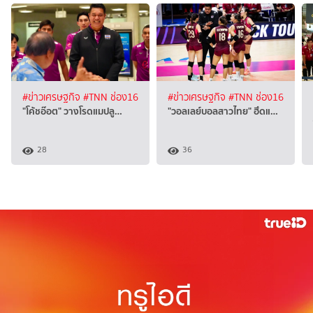
#ข่าวเศรษฐกิจ
#TNN ช่อง16
#ข่าวเศรษฐกิจ
#TNN ช่อง16
"โค้ชอ๊อต" วางโรดแมปลู…
"วอลเลย์บอลสาวไทย" ฮึดแ…
28
36