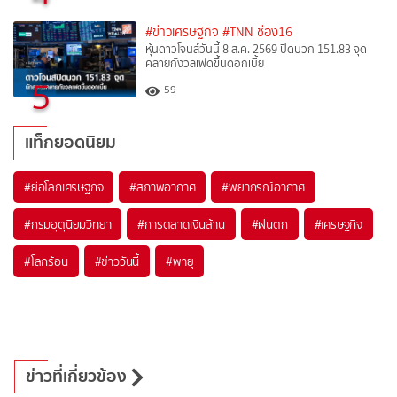
#ข่าวเศรษฐกิจ
#TNN ช่อง16
หุ้นดาวโจนส์วันนี้ 8 ส.ค. 2569 ปิดบวก 151.83 จุด
คลายกังวลเฟดขึ้นดอกเบี้ย
5
59
แท็กยอดนิยม
#
ย่อโลกเศรษฐกิจ
#
สภาพอากาศ
#
พยากรณ์อากาศ
#
กรมอุตุนิยมวิทยา
#
การตลาดเงินล้าน
#
ฝนตก
#
เศรษฐกิจ
#
โลกร้อน
#
ข่าววันนี้
#
พายุ
ข่าวที่เกี่ยวข้อง