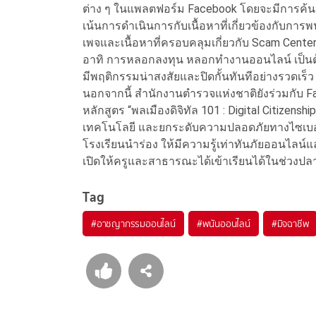
ต่าง ๆ ในแพลตฟอร์ม Facebook โดยจะมีการค้นหาเ
เน้นการดำเนินการกับเนื้อหาที่เกี่ยวข้องกับการพ
เพจและเนื้อหาที่ครอบคลุมเกี่ยวกับ Scam Cente
อาทิ การหลอกลงทุน หลอกทำงานออนไลน์ เป็นต้
มีพฤติกรรมน่าสงสัยและปิดกั้นทันทีอย่างรวดเร็ว 
นอกจากนี้ สำนักงานตำรวจแห่งชาติยังร่วมกับ F
หลักสูตร “พลเมืองดิจิทัล 101 : Digital Citizens
เทคโนโลยี และยกระดับความปลอดภัยทางไซเบอร์
โรงเรียนนำร่อง ให้มีความรู้เท่าทันภัยออนไลน์
เปิดให้ครูและสาธารณะได้เข้าเรียนได้ในช่วงปล
Tag
#
อาชญากรรมออนไลน์
#
พนันออนไลน์
#
มิจฉาชีพ