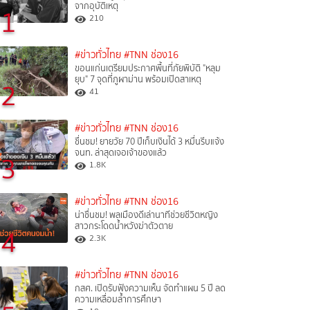
จากอุบัติเหตุ
1
210
#ข่าวทั่วไทย
#TNN ช่อง16
ขอนแก่นเตรียมประกาศพื้นที่ภัยพิบัติ "หลุม
ยุบ" 7 จุดที่ภูผาม่าน พร้อมเปิดสาเหตุ
2
41
#ข่าวทั่วไทย
#TNN ช่อง16
ชื่นชม! ยายวัย 70 ปีเก็บเงินได้ 3 หมื่นรีบแจ้ง
จนท. ล่าสุดเจอเจ้าของแล้ว
3
1.8K
#ข่าวทั่วไทย
#TNN ช่อง16
น่าชื่นชม! พลเมืองดีเล่านาทีช่วยชีวิตหญิง
สาวกระโดดน้ำหวังฆ่าตัวตาย
4
2.3K
#ข่าวทั่วไทย
#TNN ช่อง16
กสศ. เปิดรับฟังความเห็น จัดทำแผน 5 ปี ลด
ความเหลื่อมล้ำการศึกษา