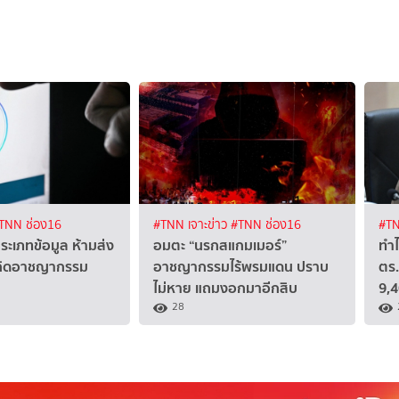
TNN ช่อง16
#TNN เจาะข่าว
#TNN ช่อง16
#TN
ประเภทข้อมูล ห้ามส่ง
อมตะ “นรกสแกมเมอร์”
ทำไ
ยงเกิดอาชญากรรม
อาชญากรรมไร้พรมแดน ปราบ
ตร.
ไม่หาย แถมงอกมาอีกสิบ
9,4
28