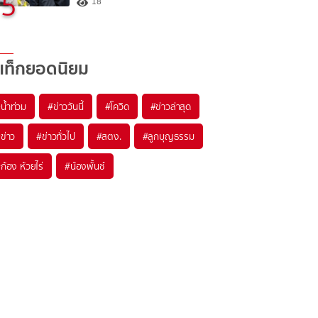
5
18
แท็กยอดนิยม
#
น้ำท่วม
#
ข่าววันนี้
#
โควิด
#
ข่าวล่าสุด
#
ข่าว
#
ข่าวทั่วไป
#
สตง.
#
ลูกบุญธรรม
#
ก้อง ห้วยไร่
#
น้องพั้นช์