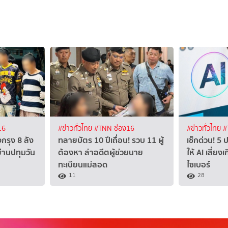
16
#ข่าวทั่วไทย
#TNN ช่อง16
#ข่าวทั่วไทย
#
กรุง 8 ลัง
ทลายบัตร 10 ปีเถื่อน! รวบ 11 ผู้
เช็กด่วน! 5 
่านปทุมวัน
ต้องหา ล่าอดีตผู้ช่วยนาย
ให้ AI เสี่
ทะเบียนแม่สอด
ไซเบอร์
11
28