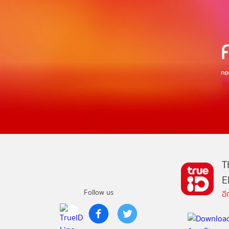
T
E
Follow us
อ