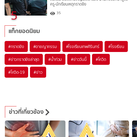
ครู-นักเรียนเหตุกราดยิง
5
35
แท็กยอดนิยม
#
กราดยิง
#
อาชญากรรม
#
โรงเรียนเทพศิรินทร์
#
โรงเรียน
#
ข่าวกราดยิงล่าสุด
#
น้ำท่วม
#
ข่าววันนี้
#
โควิด
#
โควิด-19
#
ข่าว
ข่าวที่เกี่ยวข้อง