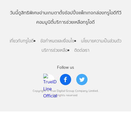
วันนี้
ดู
สิทธิพิเศษ
อ่าน
เกม
ตาตั้ง
ช้อปปิ้ง
แพ็กเกจ
กล่องทรูไอดีทีวี
คอมมูนิตี้
บริการช่วยเหลือทรูไอดี
เกี่ยวกับทรูไอดี
ข้อกำหนดและเงื่อนไข
นโยบายความเป็นส่วนตัว
บริการช่วยเหลือ
ติดต่อเรา
Follow us
Copyright © True Digital Group Company Limited.
All rights reserved